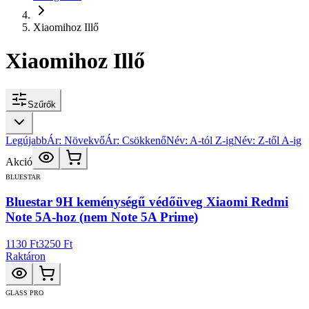
Xiaomihoz Illő
Xiaomihoz Illő
Szűrők
Legújabb
Ár: Növekvő
Ár: Csökkenő
Név: A-tól Z-ig
Név: Z-től A-ig
Akció
BLUESTAR
Bluestar 9H keménységű védőüveg Xiaomi Redmi
Note 5A-hoz (nem Note 5A Prime)
1130 Ft
3250 Ft
Raktáron
GLASS PRO