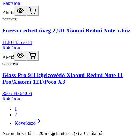
Raktáron
Akció
FOREVER
Forever edzett üveg 2,5D Xiaomi Redmi Note 5-höz
1130 Ft
3550 Ft
Raktáron
Akció
GLASS PRO
Glass Pro 9H kijelzővédő Xiaomi Redmi Note 11
Pro/Xiaomi 12T/Poco X3
3605 Ft
3640 Ft
Raktáron
1
2
Következő
Xiaomihoz Illő: 1–20 megjelenítése a(z) 29 találatból