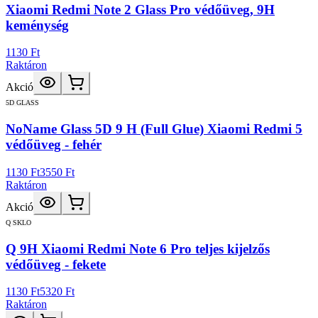
Xiaomi Redmi Note 2 Glass Pro védőüveg, 9H
keménység
1130 Ft
Raktáron
Akció
5D GLASS
NoName Glass 5D 9 H (Full Glue) Xiaomi Redmi 5
védőüveg - fehér
1130 Ft
3550 Ft
Raktáron
Akció
Q SKLO
Q 9H Xiaomi Redmi Note 6 Pro teljes kijelzős
védőüveg - fekete
1130 Ft
5320 Ft
Raktáron