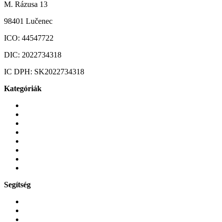
M. Rázusa 13
98401 Lučenec
ICO:
44547722
DIC:
2022734318
IC DPH:
SK2022734318
Kategóriák
Mobiltelefonok
Tokok és borítók
Üvegek és fóliák
Mobiltelefon-kiegeszitok
Játékok és Gaming
Zene és szórakozás
Okos
Tabletek
Segítség
GYIK a reklamáció kapcsán
Garancia és reklamáció
Általános szerződési feltételek