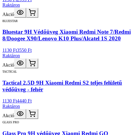
Raktáron
Akció
BLUESTAR
Bluestar 9H Védőüveg Xiaomi Redmi Note 7/Redmi
8/Doogee X90/Lenovo K10 Plus/Alcatel 1S 2020
1130 Ft
3550 Ft
Raktáron
Akció
TACTICAL
Tactical 2.5D 9H Xiaomi Redmi S2 teljes felületű
védőüveg - fehér
1130 Ft
4440 Ft
Raktáron
Akció
GLASS PRO
Glass Pro 9H védőüveg Xiaomi Redmi GO