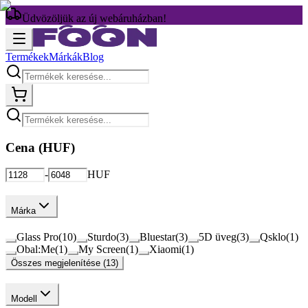
Üdvözöljük az új webáruházban!
Termékek
Márkák
Blog
Cena (
HUF
)
-
HUF
Márka
Glass Pro
(
10
)
Sturdo
(
3
)
Bluestar
(
3
)
5D üveg
(
3
)
Qsklo
(
1
)
Obal:Me
(
1
)
My Screen
(
1
)
Xiaomi
(
1
)
Összes megjelenítése (13)
Modell