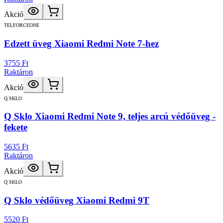
Akció
TELFORCEONE
Edzett üveg Xiaomi Redmi Note 7-hez
3755 Ft
Raktáron
Akció
Q SKLO
Q Sklo Xiaomi Redmi Note 9, teljes arcú védőüveg -
fekete
5635 Ft
Raktáron
Akció
Q SKLO
Q Sklo védőüveg Xiaomi Redmi 9T
5520 Ft