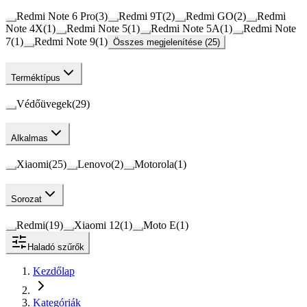
Redmi Note 6 Pro
(
3
)
Redmi 9T
(
2
)
Redmi GO
(
2
)
Redmi
Note 4X
(
1
)
Redmi Note 5
(
1
)
Redmi Note 5A
(
1
)
Redmi Note
7
(
1
)
Redmi Note 9
(
1
)
Összes megjelenítése (25)
Terméktípus
Védőüvegek
(
29
)
Alkalmas
Xiaomi
(
25
)
Lenovo
(
2
)
Motorola
(
1
)
Sorozat
Redmi
(
19
)
Xiaomi 12
(
1
)
Moto E
(
1
)
Haladó szűrők
Kezdőlap
Kategóriák