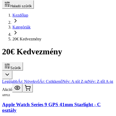
Haladó szűrők
Kezdőlap
Kategóriák
20€ Kedvezmény
20€ Kedvezmény
Szűrők
Legújabb
Ár: Növekvő
Ár: Csökkenő
Név: A-tól Z-ig
Név: Z-től A-ig
Akció
APPLE
Apple Watch Series 9 GPS 41mm Starlight - C
osztály