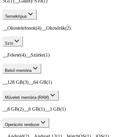
5G
(
1
)
Galaxy S10
(
1
)
Terméktípus
Okostelefonok
(
4
)
Okosórák
(
2
)
Szín
Fekete
(
4
)
Szürke
(
1
)
Belső memória
128 GB
(
3
)
64 GB
(
1
)
Műveleti memória (RAM)
8 GB
(
2
)
6 GB
(
1
)
3 GB
(
1
)
Operációs rendszer
Android
(
2
)
Android 12
(
1
)
WatchOS
(
1
)
iOS
(
1
)