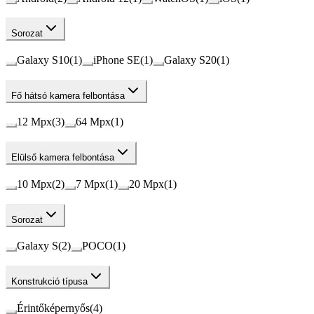
Sorozat
Galaxy S10
(
1
)
iPhone SE
(
1
)
Galaxy S20
(
1
)
Fő hátsó kamera felbontása
12 Mpx
(
3
)
64 Mpx
(
1
)
Elülső kamera felbontása
10 Mpx
(
2
)
7 Mpx
(
1
)
20 Mpx
(
1
)
Sorozat
Galaxy S
(
2
)
POCO
(
1
)
Konstrukció típusa
Érintőképernyős
(
4
)