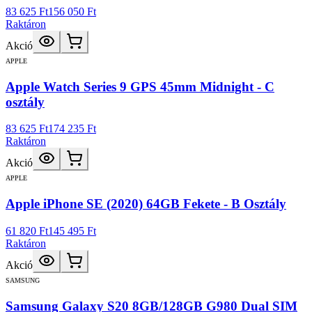
83 625 Ft
156 050 Ft
Raktáron
Akció
APPLE
Apple Watch Series 9 GPS 45mm Midnight - C
osztály
83 625 Ft
174 235 Ft
Raktáron
Akció
APPLE
Apple iPhone SE (2020) 64GB Fekete - B Osztály
61 820 Ft
145 495 Ft
Raktáron
Akció
SAMSUNG
Samsung Galaxy S20 8GB/128GB G980 Dual SIM