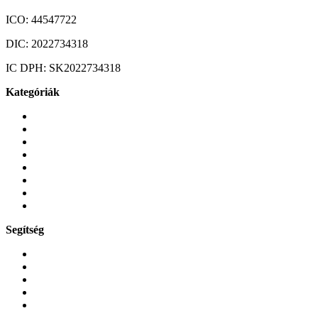
ICO:
44547722
DIC:
2022734318
IC DPH:
SK2022734318
Kategóriák
Mobiltelefonok
Tokok és borítók
Üvegek és fóliák
Mobiltelefon-kiegeszitok
Játékok és Gaming
Zene és szórakozás
Okos
Tabletek
Segítség
GYIK a reklamáció kapcsán
Garancia és reklamáció
Általános szerződési feltételek
Bejelentkezés
Rendelések