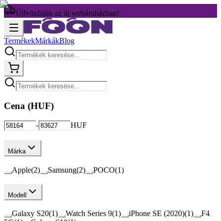
Üdvözöljük az új webáruházban!
Termékek
Márkák
Blog
Cena (
HUF
)
-
HUF
Márka
Apple
(
2
)
Samsung
(
2
)
POCO
(
1
)
Modell
Galaxy S20
(
1
)
Watch Series 9
(
1
)
iPhone SE (2020)
(
1
)
F4