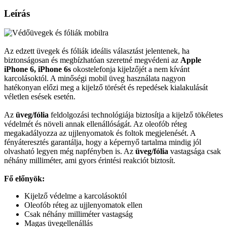
Leírás
Az edzett üvegek és fóliák ideális választást jelentenek, ha
biztonságosan és megbízhatóan szeretné megvédeni az
Apple
iPhone 6, iPhone 6s
okostelefonja kijelzőjét a nem kívánt
karcolásoktól. A minőségi mobil üveg használata nagyon
hatékonyan előzi meg a kijelző törését és repedések kialakulását
véletlen esések esetén.
Az
üveg/fólia
feldolgozási technológiája biztosítja a kijelző tökéletes
védelmét és növeli annak ellenállóságát. Az oleofób réteg
megakadályozza az ujjlenyomatok és foltok megjelenését. A
fényáteresztés garantálja, hogy a képernyő tartalma mindig jól
olvasható legyen még napfényben is. Az
üveg/fólia
vastagsága csak
néhány milliméter, ami gyors érintési reakciót biztosít.
Fő előnyök:
Kijelző védelme a karcolásoktól
Oleofób réteg az ujjlenyomatok ellen
Csak néhány milliméter vastagság
Magas üvegellenállás