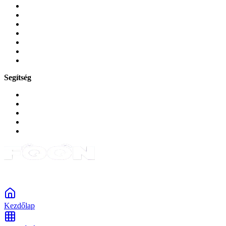
Tokok és borítók
Üvegek és fóliák
Mobiltelefon-kiegeszitok
Játékok és Gaming
Zene és szórakozás
Okos
Tabletek
Segítség
GYIK a reklamáció kapcsán
Garancia és reklamáció
Általános szerződési feltételek
Bejelentkezés
Rendelések
Powered by Monokaido
Kezdőlap