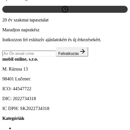
20 év szakmai tapasztalat
Maradjon naprakész
Iratkozzon fel exkluzív ajánlatokért és új érkezésekért.
Feliratkozás
mobil online, s.r.o.
M. Rázusa 13
98401 Lučenec
ICO:
44547722
DIC:
2022734318
IC DPH:
SK2022734318
Kategóriák
Mobiltelefonok