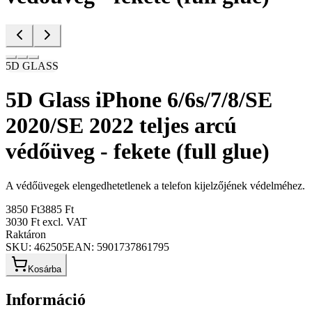
5D GLASS
5D Glass iPhone 6/6s/7/8/SE
2020/SE 2022 teljes arcú
védőüveg - fekete (full glue)
A védőüvegek elengedhetetlenek a telefon kijelzőjének védelméhez.
3850 Ft
3885 Ft
3030 Ft
excl. VAT
Raktáron
SKU:
462505
EAN:
5901737861795
Kosárba
Információ