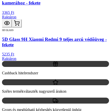
kamerához - fekete
3365 Ft
Raktáron
5D GLASS
5D Glass 9H Xiaomi Redmi 9 teljes arcú védőüveg -
fekete
5235 Ft
Raktáron
Cashback hitelrendszer
Széles termékválaszték nagyszerű árakon
Gyors és megbízható kézbesítés közvetlenül önhöz