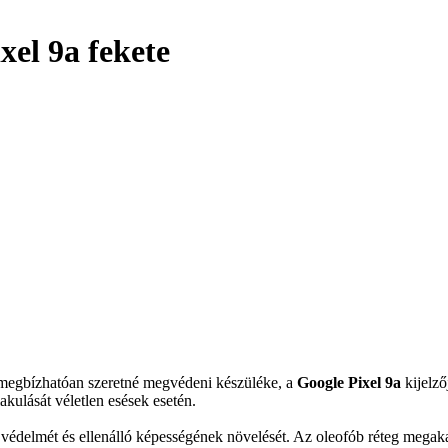
xel 9a fekete
s megbízhatóan szeretné megvédeni készüléke, a
Google Pixel 9a
kijelző
akulását véletlen esések esetén.
es védelmét és ellenálló képességének növelését. Az oleofób réteg megak