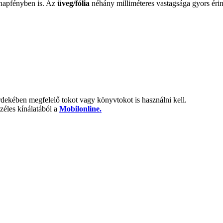
 napfényben is. Az
üveg/fólia
néhány milliméteres vastagsága gyors érinté
rdekében megfelelő tokot vagy könyvtokot is használni kell.
zéles kínálatából a
Mobilonline.