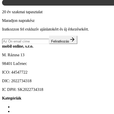
20 év szakmai tapasztalat
Maradjon naprakész
Iratkozzon fel exkluzív ajánlatokért és új érkezésekért.
Feliratkozás
mobil online, s.r.o.
M. Rázusa 13
98401 Lučenec
ICO:
44547722
DIC:
2022734318
IC DPH:
SK2022734318
Kategóriák
Mobiltelefonok
Tokok és borítók