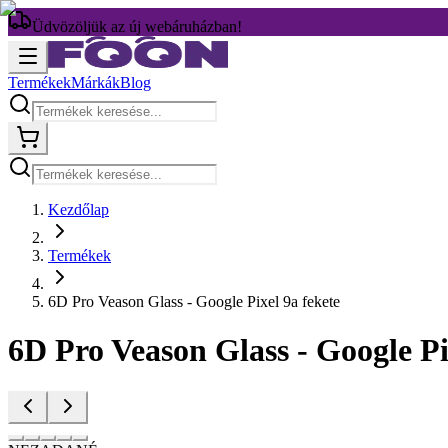
Üdvözöljük az új webáruházban!
Termékek
Márkák
Blog
Kezdőlap
Termékek
6D Pro Veason Glass - Google Pixel 9a fekete
6D Pro Veason Glass - Google Pi