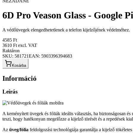
NEZADANÉ
6D Pro Veason Glass - Google Pi
A védőüvegek elengedhetetlenek a telefon kijelzőjének védelméhez.
4585 Ft
3610 Ft
excl. VAT
Raktáron
SKU:
581721
EAN:
5903396394683
Kosárba
Információ
Leírás
A keményített üvegek és fóliák ideális választás, ha biztonságosan é
teszi, hogy hatékonyan megelőzze a kijelző törését és a repedések kial
Az
üveg/fólia
feldolgozási technológiája garantálja a kijelző tökélet