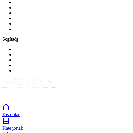
Üvegek és fóliák
Mobiltelefon-kiegeszitok
Játékok és Gaming
Zene és szórakozás
Okos
Tabletek
Segítség
GYIK a reklamáció kapcsán
Garancia és reklamáció
Általános szerződési feltételek
Bejelentkezés
Rendelések
Powered by Monokaido
Kezdőlap
Kategóriák