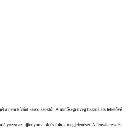
jét a nem kívánt karcolásoktól. A minőségi üveg használata lehetővé
adályozza az ujjlenyomatok és foltok megjelenését. A fényáteresztés