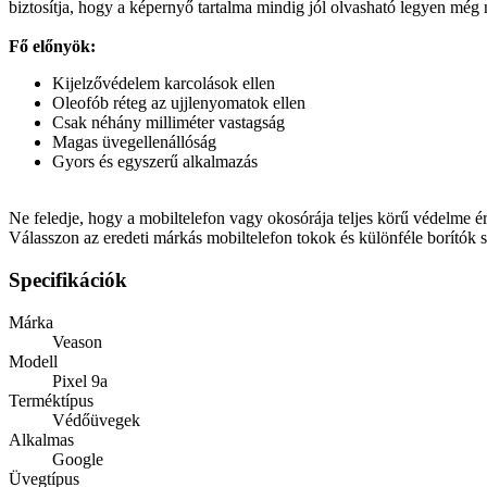
biztosítja, hogy a képernyő tartalma mindig jól olvasható legyen még
Fő előnyök:
Kijelzővédelem karcolások ellen
Oleofób réteg az ujjlenyomatok ellen
Csak néhány milliméter vastagság
Magas üvegellenállóság
Gyors és egyszerű alkalmazás
Ne feledje, hogy a mobiltelefon vagy okosórája teljes körű védelme é
Válasszon az eredeti márkás mobiltelefon tokok és különféle borítók s
Specifikációk
Márka
Veason
Modell
Pixel 9a
Terméktípus
Védőüvegek
Alkalmas
Google
Üvegtípus