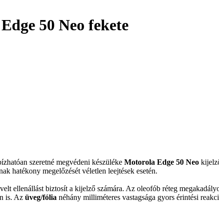
 Edge 50 Neo fekete
egbízhatóan szeretné megvédeni készüléke
Motorola Edge 50 Neo
kijelz
ának hatékony megelőzését véletlen leejtések esetén.
elt ellenállást biztosít a kijelző számára. Az oleofób réteg megakadályo
n is. Az
üveg/fólia
néhány milliméteres vastagsága gyors érintési reakció