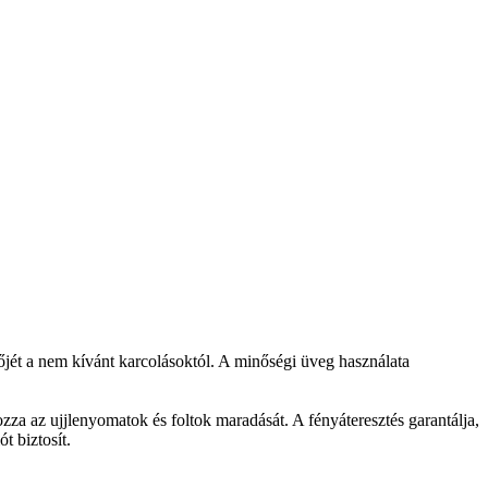
őjét a nem kívánt karcolásoktól. A minőségi üveg használata
zza az ujjlenyomatok és foltok maradását. A fényáteresztés garantálja,
t biztosít.