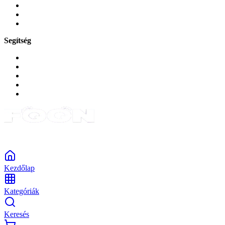
Zene és szórakozás
Okos
Tabletek
Segítség
GYIK a reklamáció kapcsán
Garancia és reklamáció
Általános szerződési feltételek
Bejelentkezés
Rendelések
Powered by Monokaido
Kezdőlap
Kategóriák
Keresés