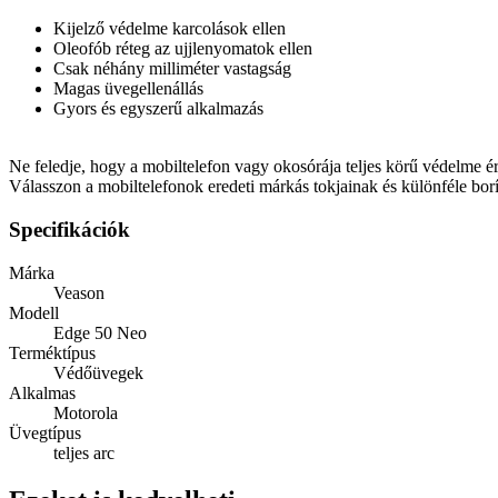
Kijelző védelme karcolások ellen
Oleofób réteg az ujjlenyomatok ellen
Csak néhány milliméter vastagság
Magas üvegellenállás
Gyors és egyszerű alkalmazás
Ne feledje, hogy a mobiltelefon vagy okosórája teljes körű védelme é
Válasszon a mobiltelefonok eredeti márkás tokjainak és különféle bor
Specifikációk
Márka
Veason
Modell
Edge 50 Neo
Terméktípus
Védőüvegek
Alkalmas
Motorola
Üvegtípus
teljes arc