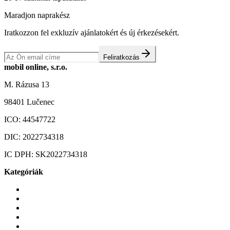
Maradjon naprakész
Iratkozzon fel exkluzív ajánlatokért és új érkezésekért.
Feliratkozás
mobil online, s.r.o.
M. Rázusa 13
98401 Lučenec
ICO:
44547722
DIC:
2022734318
IC DPH:
SK2022734318
Kategóriák
Mobiltelefonok
Tokok és borítók
Üvegek és fóliák
Mobiltelefon-kiegeszitok
Játékok és Gaming