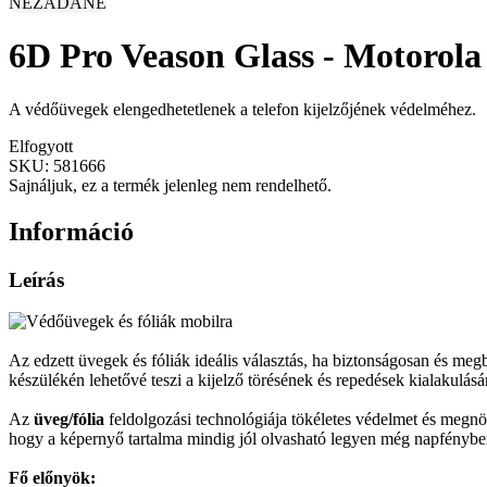
NEZADANÉ
6D Pro Veason Glass - Motorola
A védőüvegek elengedhetetlenek a telefon kijelzőjének védelméhez.
Elfogyott
SKU:
581666
Sajnáljuk, ez a termék jelenleg nem rendelhető.
Információ
Leírás
Az edzett üvegek és fóliák ideális választás, ha biztonságosan és m
készülékén lehetővé teszi a kijelző törésének és repedések kialakulás
Az
üveg/fólia
feldolgozási technológiája tökéletes védelmet és megnöv
hogy a képernyő tartalma mindig jól olvasható legyen még napfénybe
Fő előnyök: