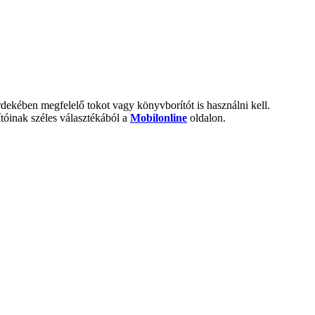
rdekében megfelelő tokot vagy könyvborítót is használni kell.
ítóinak széles választékából a
Mobilonline
oldalon.