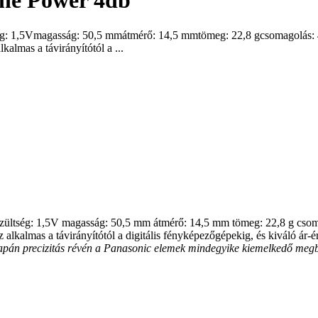
ine Power 4db
1,5Vmagasság: 50,5 mmátmérő: 14,5 mmtömeg: 22,8 gcsomagolás: 4db b
almas a távirányítótól a ...
szültség: 1,5V magasság: 50,5 mm átmérő: 14,5 mm tömeg: 22,8 g csomago
lkalmas a távirányítótól a digitális fényképezőgépekig, és kiváló ár-é
japán precizitás révén a Panasonic elemek mindegyike kiemelkedő megbí