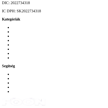
DIC:
2022734318
IC DPH:
SK2022734318
Kategóriák
Mobiltelefonok
Tokok és borítók
Üvegek és fóliák
Mobiltelefon-kiegeszitok
Játékok és Gaming
Zene és szórakozás
Okos
Tabletek
Segítség
GYIK a reklamáció kapcsán
Garancia és reklamáció
Általános szerződési feltételek
Bejelentkezés
Rendelések