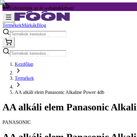
Üdvözöljük az új webáruházban!
Termékek
Márkák
Blog
Kezdőlap
Termékek
AA alkáli elem Panasonic Alkaline Power 4db
AA alkáli elem Panasonic Alkal
PANASONIC