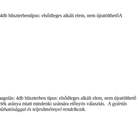
liszterbentípus: elsődleges alkáli elem, nem újratölthetőA
lás: 4db bliszterben típus: elsődleges alkáli elem, nem újratölthető 
rték aránya miatt mindenki számára előnyös választás. 
 A gyártás 
zhatósággal és teljesítménnyel rendelkezik. 