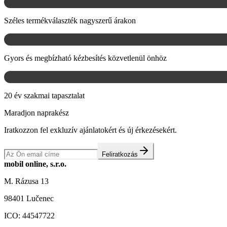
Széles termékválaszték nagyszerű árakon
Gyors és megbízható kézbesítés közvetlenül önhöz
20 év szakmai tapasztalat
Maradjon naprakész
Iratkozzon fel exkluzív ajánlatokért és új érkezésekért.
Feliratkozás
mobil online, s.r.o.
M. Rázusa 13
98401 Lučenec
ICO:
44547722