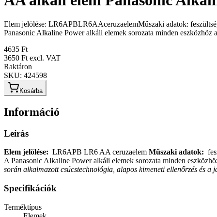
AA alkáli elem Panasonic Alkal
Elem jelölése: LR6APBLR6AAceruzaelemMűszaki adatok: feszültség: 
Panasonic Alkaline Power alkáli elemek sorozata minden eszközhöz alk
4635 Ft
3650 Ft
excl. VAT
Raktáron
SKU:
424598
Kosárba
Információ
Leírás
Elem jelölése: 
 LR6APB LR6 AA ceruzaelem 
Műszaki adatok: 
 fe
A Panasonic Alkaline Power alkáli elemek sorozata minden eszközhöz a
során alkalmazott csúcstechnológia, alapos kimeneti ellenőrzés és a 
Specifikációk
Terméktípus
Elemek