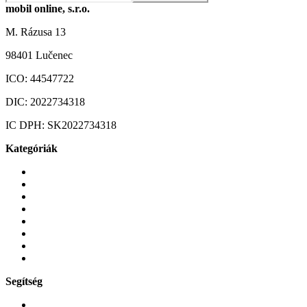
mobil online, s.r.o.
M. Rázusa 13
98401 Lučenec
ICO:
44547722
DIC:
2022734318
IC DPH:
SK2022734318
Kategóriák
Mobiltelefonok
Tokok és borítók
Üvegek és fóliák
Mobiltelefon-kiegeszitok
Játékok és Gaming
Zene és szórakozás
Okos
Tabletek
Segítség
GYIK a reklamáció kapcsán