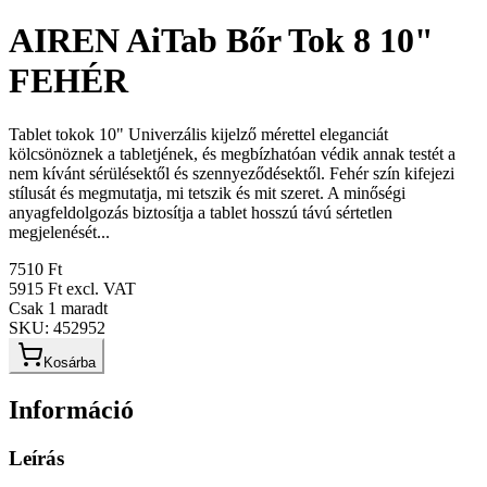
AIREN AiTab Bőr Tok 8 10"
FEHÉR
Tablet tokok 10" Univerzális kijelző mérettel eleganciát
kölcsönöznek a tabletjének, és megbízhatóan védik annak testét a
nem kívánt sérülésektől és szennyeződésektől. Fehér szín kifejezi
stílusát és megmutatja, mi tetszik és mit szeret. A minőségi
anyagfeldolgozás biztosítja a tablet hosszú távú sértetlen
megjelenését...
7510 Ft
5915 Ft
excl. VAT
Csak 1 maradt
SKU:
452952
Kosárba
Információ
Leírás