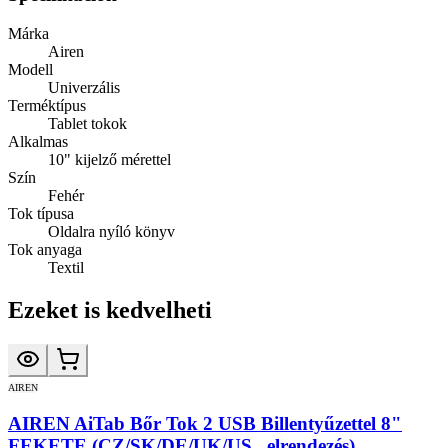
Márka
Airen
Modell
Univerzális
Terméktípus
Tablet tokok
Alkalmas
10" kijelző mérettel
Szín
Fehér
Tok típusa
Oldalra nyíló könyv
Tok anyaga
Textil
Ezeket is kedvelheti
AIREN
AIREN AiTab Bőr Tok 2 USB Billentyűzettel 8"
FEKETE (CZ/SK/DE/UK/US.. elrendezés)