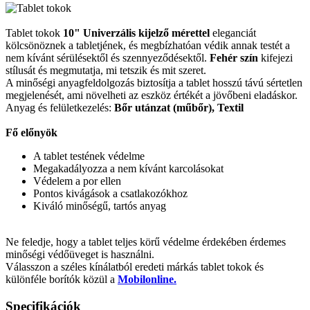
Tablet tokok
10" Univerzális kijelző mérettel
eleganciát
kölcsönöznek a tabletjének, és megbízhatóan védik annak testét a
nem kívánt sérülésektől és szennyeződésektől.
Fehér szín
kifejezi
stílusát és megmutatja, mi tetszik és mit szeret.
A minőségi anyagfeldolgozás biztosítja a tablet hosszú távú sértetlen
megjelenését, ami növelheti az eszköz értékét a jövőbeni eladáskor.
Anyag és felületkezelés:
Bőr utánzat (műbőr), Textil
Fő előnyök
A tablet testének védelme
Megakadályozza a nem kívánt karcolásokat
Védelem a por ellen
Pontos kivágások a csatlakozókhoz
Kiváló minőségű, tartós anyag
Ne feledje, hogy a tablet teljes körű védelme érdekében érdemes
minőségi védőüveget is használni.
Válasszon a széles kínálatból eredeti márkás tablet tokok és
különféle borítók közül a
Mobilonline.
Specifikációk