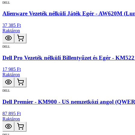
DELL
Alienware Vezeték nélküli Játék Egér - AW620M (Lun
37 385 Ft
Raktáron
DELL
Dell Pro Vezeték nélküli Billentyűzet és Egér - KM
17 985 Ft
Raktáron
DELL
Dell Premier - KM900 - US nemzetközi angol (QWERTY)
87 895 Ft
Raktáron
DELL