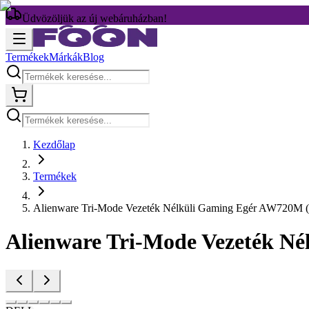
Üdvözöljük az új webáruházban!
Termékek
Márkák
Blog
Kezdőlap
Termékek
Alienware Tri-Mode Vezeték Nélküli Gaming Egér AW720M (
Alienware Tri-Mode Vezeték N