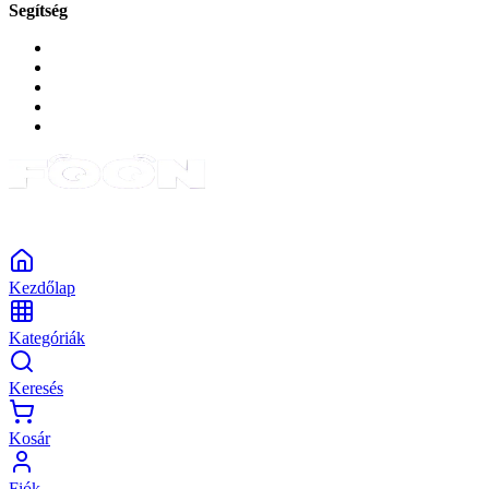
Segítség
GYIK a reklamáció kapcsán
Garancia és reklamáció
Általános szerződési feltételek
Bejelentkezés
Rendelések
Powered by Monokaido
Kezdőlap
Kategóriák
Keresés
Kosár
Fiók