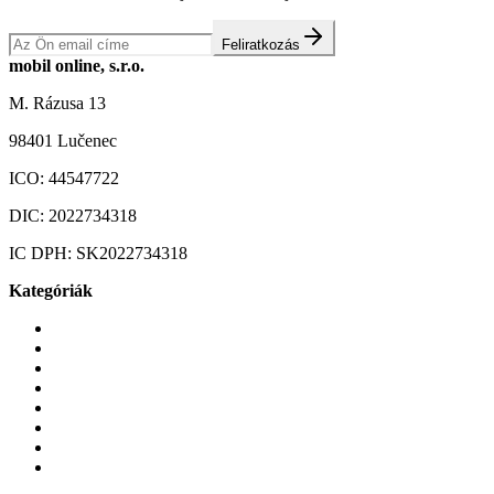
Feliratkozás
mobil online, s.r.o.
M. Rázusa 13
98401 Lučenec
ICO:
44547722
DIC:
2022734318
IC DPH:
SK2022734318
Kategóriák
Mobiltelefonok
Tokok és borítók
Üvegek és fóliák
Mobiltelefon-kiegeszitok
Játékok és Gaming
Zene és szórakozás
Okos
Tabletek