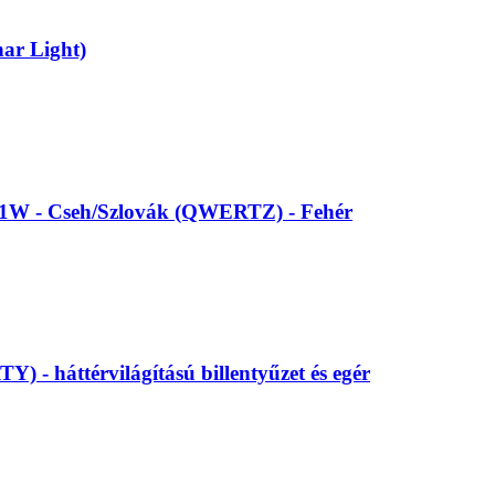
ar Light)
5221W - Cseh/Szlovák (QWERTZ) - Fehér
 - háttérvilágítású billentyűzet és egér