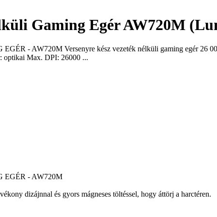
élküli Gaming Egér AW720M (Lun
0M Versenyre kész vezeték nélküli gaming egér 26 000 DPI fel
 optikai Max. DPI: 26000 ...
 EGÉR - AW720M
ékony dizájnnal és gyors mágneses töltéssel, hogy áttörj a harctéren.