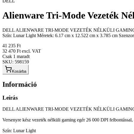
DELL
Alienware Tri-Mode Vezeték N
DELL ALIENWARE TRI-MODE VEZETÉK NÉLKÜLI GAMING EGÉR - AW72
Szín: Lunar Light Méretek: 6.17 cm x 12.522 cm x 3.785 cm Szenzor:
41 235 Ft
32 470 Ft
excl. VAT
Csak 1 maradt
SKU:
598159
Kosárba
Információ
Leírás
DELL ALIENWARE TRI-MODE VEZETÉK NÉLKÜLI GAMING
Versenyre kész vezeték nélküli gaming egér 26 000 DPI felbontással, v
Szín: Lunar Light