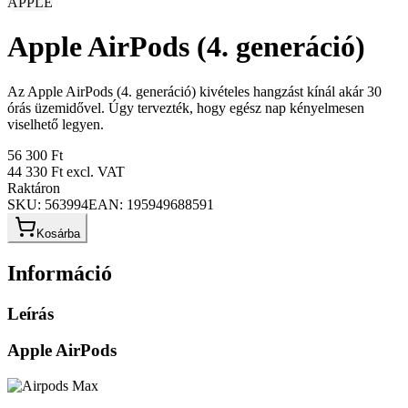
APPLE
Apple AirPods (4. generáció)
Az Apple AirPods (4. generáció) kivételes hangzást kínál akár 30
órás üzemidővel. Úgy tervezték, hogy egész nap kényelmesen
viselhető legyen.
56 300 Ft
44 330 Ft
excl. VAT
Raktáron
SKU:
563994
EAN:
195949688591
Kosárba
Információ
Leírás
Apple AirPods