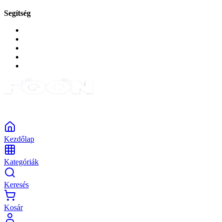
Segítség
GYIK a reklamáció kapcsán
Garancia és reklamáció
Általános szerződési feltételek
Bejelentkezés
Rendelések
Powered by Monokaido
Kezdőlap
Kategóriák
Keresés
Kosár