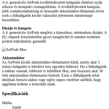
A 4. generációs AirPods továbbfejlesztett hallgatási élményt nyújt
stílusos és kompakt csomagolásban. A továbbfejlesztett hangzás,
jobb csatlakoztathatóság és hosszabb akkumulátor-élettartam révén
ezek a fülhallgatók kiváló választást jelentenek mindennapi
használatra.
Dizájn és hangzás
A 4. generációs AirPods megőrzi a klasszikus, minimalista dizájnt. A
H2 chipnek köszönhetően gyors hangátvitel és minden területen
javított teljesítmény garantált.
Akkumulátor
Az AirPods kiváló akkumulátor-élettartamot kínál, amely akár 5
órányi hallgatást is lehetővé tesz egyetlen töltéssel. Ha a fülhallgatók
a tokban vannak, többször is feltöltheti őket, ami összesen akár 30
órás akkumulátor-élettartamot biztosít. Ezek a fülhallgatók tehát
ideálisak hosszú utakra vagy egész napos viselésre anélkül, hogy
aggódnia kellene a lemerülés miatt.
Specifikációk
Márka
Apple