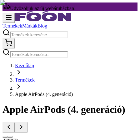
Üdvözöljük az új webáruházban!
Termékek
Márkák
Blog
Kezdőlap
Termékek
Apple AirPods (4. generáció)
Apple AirPods (4. generáció)