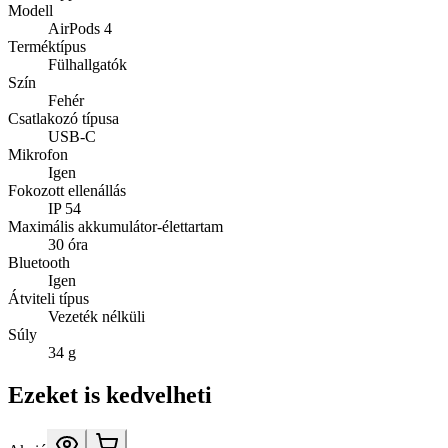
Modell
AirPods 4
Terméktípus
Fülhallgatók
Szín
Fehér
Csatlakozó típusa
USB-C
Mikrofon
Igen
Fokozott ellenállás
IP 54
Maximális akkumulátor-élettartam
30 óra
Bluetooth
Igen
Átviteli típus
Vezeték nélküli
Súly
34 g
Ezeket is kedvelheti