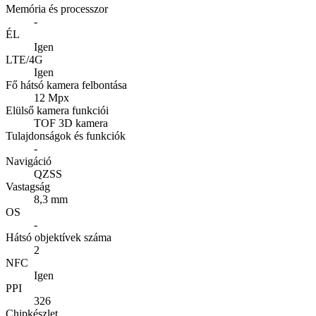
Memória és processzor
-
ÉL
Igen
LTE/4G
Igen
Fő hátsó kamera felbontása
12 Mpx
Elülső kamera funkciói
TOF 3D kamera
Tulajdonságok és funkciók
-
Navigáció
QZSS
Vastagság
8,3 mm
OS
-
Hátsó objektívek száma
2
NFC
Igen
PPI
326
Chipkészlet