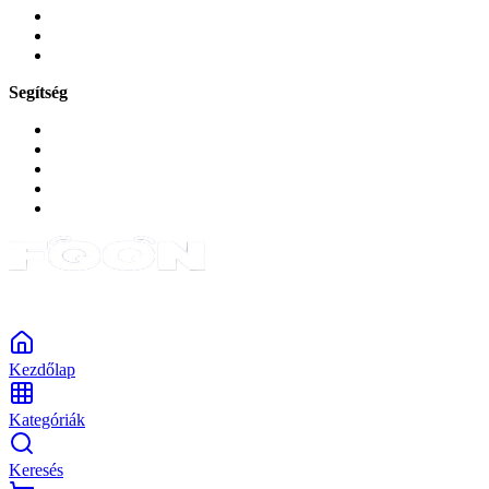
Zene és szórakozás
Okos
Tabletek
Segítség
GYIK a reklamáció kapcsán
Garancia és reklamáció
Általános szerződési feltételek
Bejelentkezés
Rendelések
Powered by Monokaido
Kezdőlap
Kategóriák
Keresés