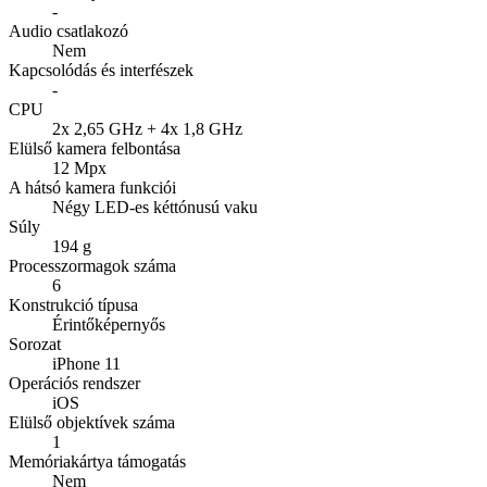
-
Audio csatlakozó
Nem
Kapcsolódás és interfészek
-
CPU
2x 2,65 GHz + 4x 1,8 GHz
Elülső kamera felbontása
12 Mpx
A hátsó kamera funkciói
Négy LED-es kéttónusú vaku
Súly
194 g
Processzormagok száma
6
Konstrukció típusa
Érintőképernyős
Sorozat
iPhone 11
Operációs rendszer
iOS
Elülső objektívek száma
1
Memóriakártya támogatás
Nem