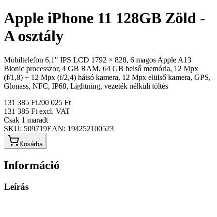
Apple iPhone 11 128GB Zöld -
A osztály
Mobiltelefon 6,1" IPS LCD 1792 × 828, 6 magos Apple A13
Bionic processzor, 4 GB RAM, 64 GB belső memória, 12 Mpx
(f/1,8) + 12 Mpx (f/2,4) hátsó kamera, 12 Mpx elülső kamera, GPS,
Glonass, NFC, IP68, Lightning, vezeték nélküli töltés
131 385 Ft
200 025 Ft
131 385 Ft
excl. VAT
Csak 1 maradt
SKU:
509719
EAN:
194252100523
Kosárba
Információ
Leírás