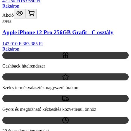
47 250 Ft
163 650 Ft
Raktáron
Akció
APPLE
Apple iPhone 12 Pro 256GB Grafit - C osztály
142 910 Ft
363 385 Ft
Raktáron
Cashback hitelrendszer
Széles termékválaszték nagyszerű árakon
Gyors és megbízható kézbesítés közvetlenül önhöz
20 év szakmai tapasztalat