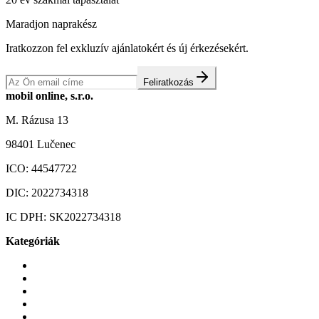
Maradjon naprakész
Iratkozzon fel exkluzív ajánlatokért és új érkezésekért.
Feliratkozás
mobil online, s.r.o.
M. Rázusa 13
98401 Lučenec
ICO:
44547722
DIC:
2022734318
IC DPH:
SK2022734318
Kategóriák
Mobiltelefonok
Tokok és borítók
Üvegek és fóliák
Mobiltelefon-kiegeszitok
Játékok és Gaming