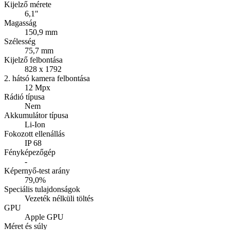
Kijelző mérete
6,1"
Magasság
150,9 mm
Szélesség
75,7 mm
Kijelző felbontása
828 x 1792
2. hátsó kamera felbontása
12 Mpx
Rádió típusa
Nem
Akkumulátor típusa
Li-Ion
Fokozott ellenállás
IP 68
Fényképezőgép
-
Képernyő-test arány
79,0%
Speciális tulajdonságok
Vezeték nélküli töltés
GPU
Apple GPU
Méret és súly