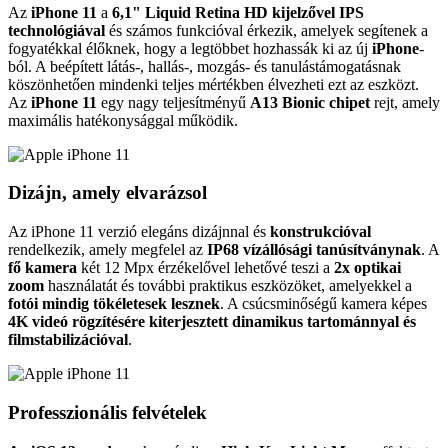
Az
iPhone 11
a
6,1" Liquid Retina HD kijelzővel IPS
technológiával
és számos funkcióval érkezik, amelyek segítenek a
fogyatékkal élőknek, hogy a legtöbbet hozhassák ki az új
iPhone
-
ból. A beépített látás-, hallás-, mozgás- és tanulástámogatásnak
köszönhetően mindenki teljes mértékben élvezheti ezt az eszközt.
Az
iPhone 11
egy nagy teljesítményű
A13 Bionic chipet
rejt, amely
maximális hatékonysággal működik.
Dizájn, amely elvarázsol
Az iPhone 11 verzió elegáns dizájnnal és
konstrukcióval
rendelkezik, amely megfelel az
IP68 vízállósági tanúsítványnak
. A
fő kamera
két 12 Mpx érzékelővel lehetővé teszi a
2x optikai
zoom
használatát és további praktikus eszközöket, amelyekkel a
fotói mindig tökéletesek lesznek
. A csúcsminőségű kamera képes
4K videó rögzítésére kiterjesztett dinamikus tartománnyal és
filmstabilizációval
.
Professzionális felvételek