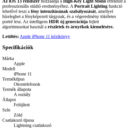
Az iOS 13 rendszer
hozzáadja a
High-Key Light Mono
effektust a
professzionális stúdió eredményéhez. A
Portrait Lighting
funkció
lehetővé teszi a
fény intenzitásának szabályozását
, amellyel
hízeleghet a fényképezett tárgynak, és a végeredmény tökéletes
portré lesz. Az intelligens
HDR új generációja
fejlett
algoritmusokat használ a
részletek és árnyékok kiemelésére.
Letöltés:
Apple iPhone 11 kézikönyv
Specifikációk
Márka
Apple
Modell
iPhone 11
Terméktípus
Okostelefonok
Termék állapota
A osztály
Állapot
Felújított
Szín
Zöld
Csatlakozó típusa
Lightning csatlakozó