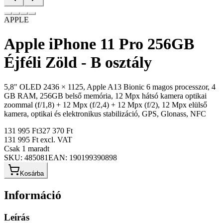
APPLE
Apple iPhone 11 Pro 256GB
Éjféli Zöld - B osztály
5,8" OLED 2436 × 1125, Apple A13 Bionic 6 magos processzor, 4
GB RAM, 256GB belső memória, 12 Mpx hátsó kamera optikai
zoommal (f/1,8) + 12 Mpx (f/2,4) + 12 Mpx (f/2), 12 Mpx elülső
kamera, optikai és elektronikus stabilizáció, GPS, Glonass, NFC
131 995 Ft
327 370 Ft
131 995 Ft
excl. VAT
Csak 1 maradt
SKU:
485081
EAN:
190199390898
Kosárba
Információ
Leírás