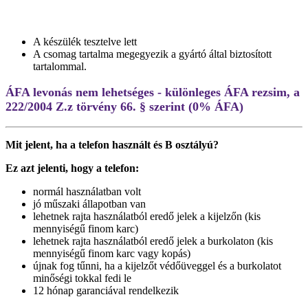
A készülék tesztelve lett
A csomag tartalma megegyezik a gyártó által biztosított
tartalommal.
ÁFA levonás nem lehetséges - különleges ÁFA rezsim, a
222/2004 Z.z törvény 66. § szerint (0% ÁFA)
Mit jelent, ha a telefon használt és B osztályú?
Ez azt jelenti, hogy a telefon:
normál használatban volt
jó műszaki állapotban van
lehetnek rajta használatból eredő jelek a kijelzőn (kis
mennyiségű finom karc)
lehetnek rajta használatból eredő jelek a burkolaton (kis
mennyiségű finom karc vagy kopás)
újnak fog tűnni, ha a kijelzőt védőüveggel és a burkolatot
minőségi tokkal fedi le
12 hónap garanciával rendelkezik