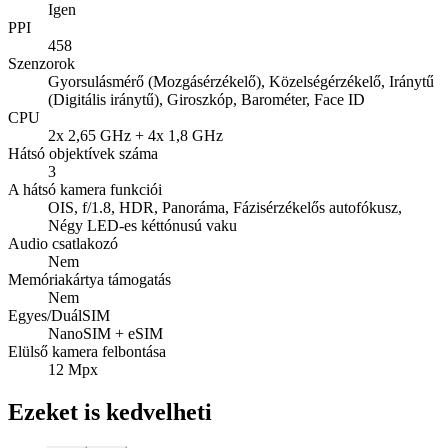
Igen
PPI
458
Szenzorok
Gyorsulásmérő (Mozgásérzékelő), Közelségérzékelő, Iránytű
(Digitális iránytű), Giroszkóp, Barométer, Face ID
CPU
2x 2,65 GHz + 4x 1,8 GHz
Hátsó objektívek száma
3
A hátsó kamera funkciói
OIS, f/1.8, HDR, Panoráma, Fázisérzékelős autofókusz,
Négy LED-es kéttónusú vaku
Audio csatlakozó
Nem
Memóriakártya támogatás
Nem
Egyes/DuálSIM
NanoSIM + eSIM
Elülső kamera felbontása
12 Mpx
Ezeket is kedvelheti