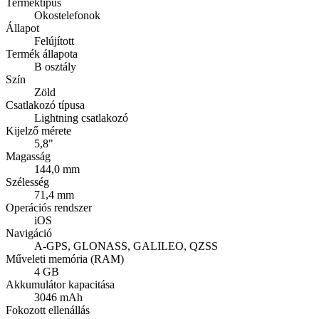
Terméktípus
Okostelefonok
Állapot
Felújított
Termék állapota
B osztály
Szín
Zöld
Csatlakozó típusa
Lightning csatlakozó
Kijelző mérete
5,8"
Magasság
144,0 mm
Szélesség
71,4 mm
Operációs rendszer
iOS
Navigáció
A-GPS, GLONASS, GALILEO, QZSS
Műveleti memória (RAM)
4 GB
Akkumulátor kapacitása
3046 mAh
Fokozott ellenállás