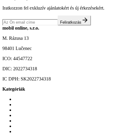
Iratkozzon fel exkluzív ajánlatokért és új érkezésekért.
Feliratkozás
mobil online, s.r.o.
M. Rázusa 13
98401 Lučenec
ICO:
44547722
DIC:
2022734318
IC DPH:
SK2022734318
Kategóriák
Mobiltelefonok
Tokok és borítók
Üvegek és fóliák
Mobiltelefon-kiegeszitok
Játékok és Gaming
Zene és szórakozás
Okos