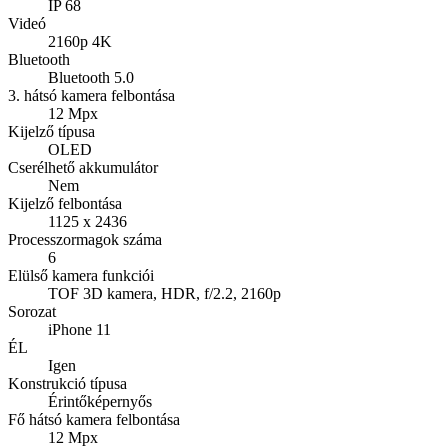
IP 68
Videó
2160p 4K
Bluetooth
Bluetooth 5.0
3. hátsó kamera felbontása
12 Mpx
Kijelző típusa
OLED
Cserélhető akkumulátor
Nem
Kijelző felbontása
1125 x 2436
Processzormagok száma
6
Elülső kamera funkciói
TOF 3D kamera, HDR, f/2.2, 2160p
Sorozat
iPhone 11
ÉL
Igen
Konstrukció típusa
Érintőképernyős
Fő hátsó kamera felbontása
12 Mpx