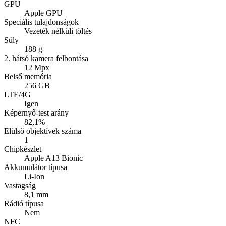
GPU
Apple GPU
Speciális tulajdonságok
Vezeték nélküli töltés
Súly
188 g
2. hátsó kamera felbontása
12 Mpx
Belső memória
256 GB
LTE/4G
Igen
Képernyő-test arány
82,1%
Elülső objektívek száma
1
Chipkészlet
Apple A13 Bionic
Akkumulátor típusa
Li-Ion
Vastagság
8,1 mm
Rádió típusa
Nem
NFC