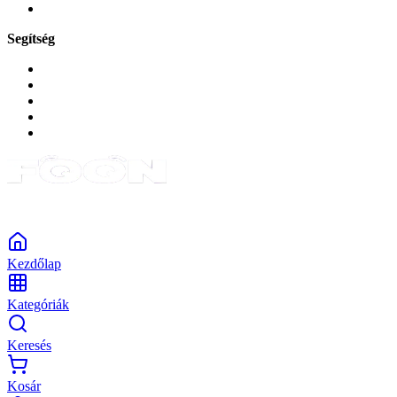
Tabletek
Segítség
GYIK a reklamáció kapcsán
Garancia és reklamáció
Általános szerződési feltételek
Bejelentkezés
Rendelések
Powered by Monokaido
Kezdőlap
Kategóriák
Keresés
Kosár