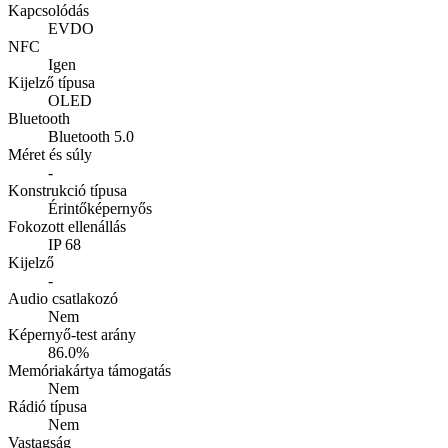
Kapcsolódás
EVDO
NFC
Igen
Kijelző típusa
OLED
Bluetooth
Bluetooth 5.0
Méret és súly
-
Konstrukció típusa
Érintőképernyős
Fokozott ellenállás
IP 68
Kijelző
-
Audio csatlakozó
Nem
Képernyő-test arány
86.0%
Memóriakártya támogatás
Nem
Rádió típusa
Nem
Vastagság