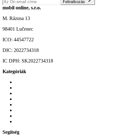
Feliratkozás
mobil online, s.r.o.
M. Rázusa 13
98401 Lučenec
ICO:
44547722
DIC:
2022734318
IC DPH:
SK2022734318
Kategóriák
Mobiltelefonok
Tokok és borítók
Üvegek és fóliák
Mobiltelefon-kiegeszitok
Játékok és Gaming
Zene és szórakozás
Okos
Tabletek
Segítség