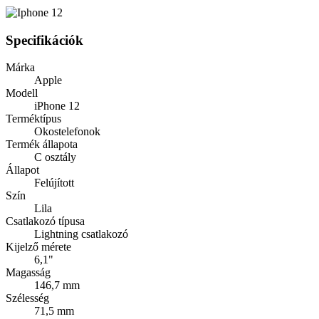
Specifikációk
Márka
Apple
Modell
iPhone 12
Terméktípus
Okostelefonok
Termék állapota
C osztály
Állapot
Felújított
Szín
Lila
Csatlakozó típusa
Lightning csatlakozó
Kijelző mérete
6,1"
Magasság
146,7 mm
Szélesség
71,5 mm