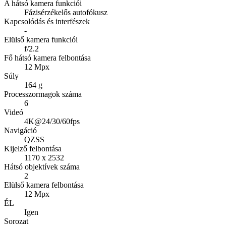
A hátsó kamera funkciói
Fázisérzékelős autofókusz
Kapcsolódás és interfészek
-
Elülső kamera funkciói
f/2.2
Fő hátsó kamera felbontása
12 Mpx
Súly
164 g
Processzormagok száma
6
Videó
4K@24/30/60fps
Navigáció
QZSS
Kijelző felbontása
1170 x 2532
Hátsó objektívek száma
2
Elülső kamera felbontása
12 Mpx
ÉL
Igen
Sorozat