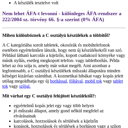
A készülék tesztelve volt
Nem lehet ÁFA-t levonni - különleges ÁFA-rendszer a
222/2004 sz. törvény 66. §-a szerint (0% ÁFA)
Miben különböznek a C osztályú készülékek a többitől?
A C kategóriába sorolt tabletek, okosórák és mobiltelefonok
esetében egyértelműen látszik, hogy nem új készülékekről van szó.
Például látható karcolás a kijelzőn, kopott csatlakozó környéke vagy
másik nyílás, esetleg megkopott telefon- vagy tabletborítás. Példa
lehet az óra szíja is, amely már sokat megélt. Ami azonban a
legfontosabb, a C osztályú készülékek műszaki állapotára minden
kétséget kizáróan számíthat. A kozmetikai hibákat vagy kopás jeleit
utólag megoldhatja egy új
borítással
,
fóliával
,
mobil tok
vagy
tablet
tok
vagy
szíjjal.
Mit várhat egy C osztályú felújított készüléktől?:
egyértelmű kopás jelei egy vagy több helyen
jó műszaki állapot, amely gond nélkül megfelel az
elvárásainak
karcolások, horzsolások és sérülések a kijelzőn
kopások, horzsolások és sérülések a borításon vagy a szíjon