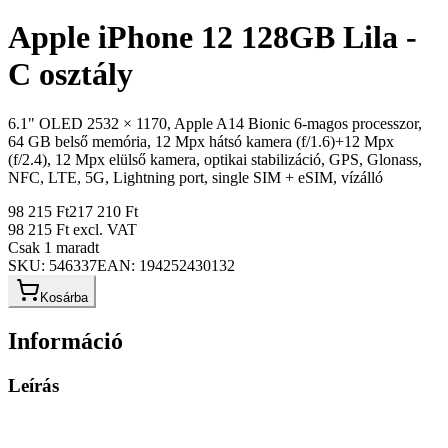
Apple iPhone 12 128GB Lila -
C osztály
6.1" OLED 2532 × 1170, Apple A14 Bionic 6-magos processzor,
64 GB belső memória, 12 Mpx hátsó kamera (f/1.6)+12 Mpx
(f/2.4), 12 Mpx elülső kamera, optikai stabilizáció, GPS, Glonass,
NFC, LTE, 5G, Lightning port, single SIM + eSIM, vízálló
98 215 Ft
217 210 Ft
98 215 Ft
excl. VAT
Csak 1 maradt
SKU:
546337
EAN:
194252430132
Kosárba
Információ
Leírás