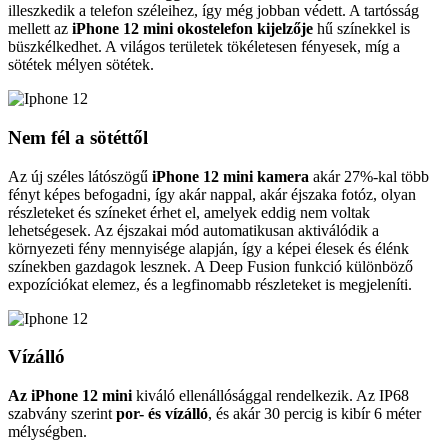
illeszkedik a telefon széleihez, így még jobban védett. A tartósság
mellett az
iPhone 12 mini okostelefon kijelzője
hű színekkel is
büszkélkedhet. A világos területek tökéletesen fényesek, míg a
sötétek mélyen sötétek.
Nem fél a sötéttől
Az új széles látószögű
iPhone 12 mini kamera
akár 27%-kal több
fényt képes befogadni, így akár nappal, akár éjszaka fotóz, olyan
részleteket és színeket érhet el, amelyek eddig nem voltak
lehetségesek. Az éjszakai mód automatikusan aktiválódik a
környezeti fény mennyisége alapján, így a képei élesek és élénk
színekben gazdagok lesznek. A Deep Fusion funkció különböző
expozíciókat elemez, és a legfinomabb részleteket is megjeleníti.
Vízálló
Az iPhone 12 mini
kiváló ellenállósággal rendelkezik. Az IP68
szabvány szerint
por- és vízálló
, és akár 30 percig is kibír 6 méter
mélységben.