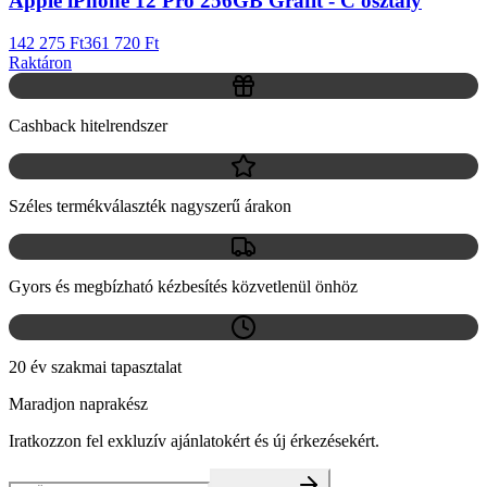
Apple iPhone 12 Pro 256GB Grafit - C osztály
142 275 Ft
361 720 Ft
Raktáron
Cashback hitelrendszer
Széles termékválaszték nagyszerű árakon
Gyors és megbízható kézbesítés közvetlenül önhöz
20 év szakmai tapasztalat
Maradjon naprakész
Iratkozzon fel exkluzív ajánlatokért és új érkezésekért.