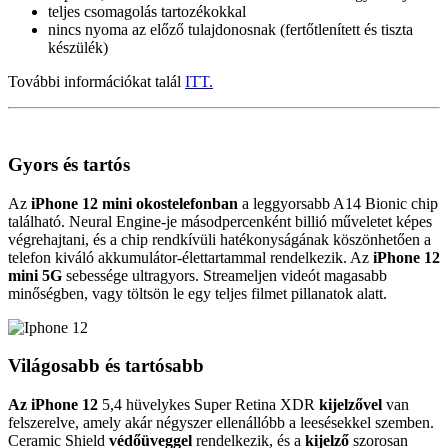
teljes csomagolás tartozékokkal
nincs nyoma az előző tulajdonosnak (fertőtlenített és tiszta
készülék)
További információkat talál
ITT.
Gyors és tartós
Az
iPhone 12 mini okostelefonban
a leggyorsabb A14 Bionic chip
található. Neural Engine-je másodpercenként billió műveletet képes
végrehajtani, és a chip rendkívüli hatékonyságának köszönhetően a
telefon kiváló akkumulátor-élettartammal rendelkezik. Az
iPhone 12
mini 5G
sebessége ultragyors. Streameljen videót magasabb
minőségben, vagy töltsön le egy teljes filmet pillanatok alatt.
Világosabb és tartósabb
Az iPhone 12
5,4 hüvelykes Super Retina XDR
kijelzővel
van
felszerelve, amely akár négyszer ellenállóbb a leesésekkel szemben.
Ceramic Shield
védőüveggel
rendelkezik, és a
kijelző
szorosan