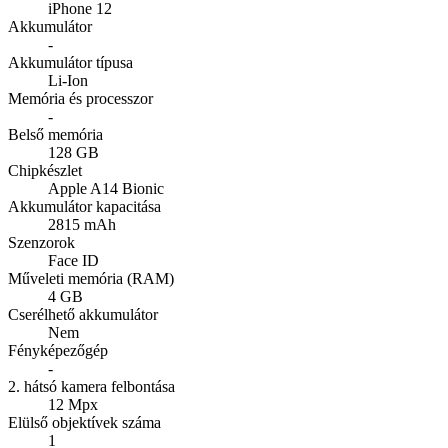
iPhone 12
Akkumulátor
-
Akkumulátor típusa
Li-Ion
Memória és processzor
-
Belső memória
128 GB
Chipkészlet
Apple A14 Bionic
Akkumulátor kapacitása
2815 mAh
Szenzorok
Face ID
Műveleti memória (RAM)
4 GB
Cserélhető akkumulátor
Nem
Fényképezőgép
-
2. hátsó kamera felbontása
12 Mpx
Elülső objektívek száma
1