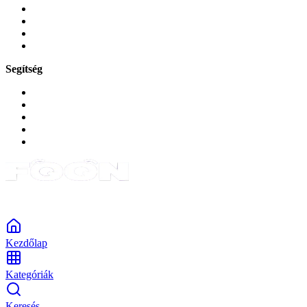
Játékok és Gaming
Zene és szórakozás
Okos
Tabletek
Segítség
GYIK a reklamáció kapcsán
Garancia és reklamáció
Általános szerződési feltételek
Bejelentkezés
Rendelések
Powered by Monokaido
Kezdőlap
Kategóriák
Keresés