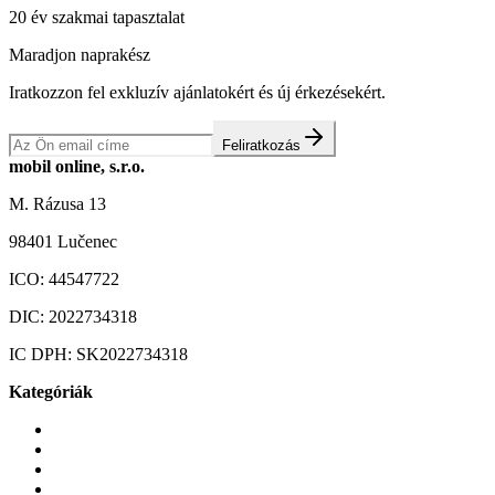
20 év szakmai tapasztalat
Maradjon naprakész
Iratkozzon fel exkluzív ajánlatokért és új érkezésekért.
Feliratkozás
mobil online, s.r.o.
M. Rázusa 13
98401 Lučenec
ICO:
44547722
DIC:
2022734318
IC DPH:
SK2022734318
Kategóriák
Mobiltelefonok
Tokok és borítók
Üvegek és fóliák
Mobiltelefon-kiegeszitok