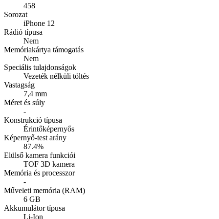
458
Sorozat
iPhone 12
Rádió típusa
Nem
Memóriakártya támogatás
Nem
Speciális tulajdonságok
Vezeték nélküli töltés
Vastagság
7,4 mm
Méret és súly
-
Konstrukció típusa
Érintőképernyős
Képernyő-test arány
87.4%
Elülső kamera funkciói
TOF 3D kamera
Memória és processzor
-
Műveleti memória (RAM)
6 GB
Akkumulátor típusa
Li-Ion