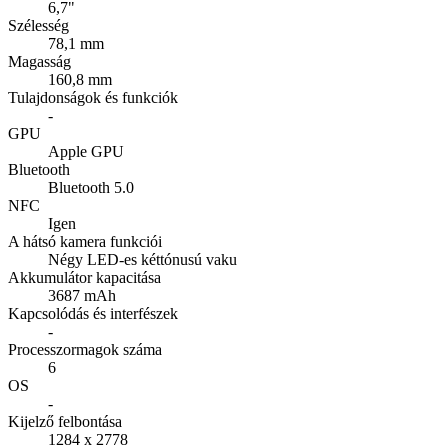
6,7"
Szélesség
78,1 mm
Magasság
160,8 mm
Tulajdonságok és funkciók
-
GPU
Apple GPU
Bluetooth
Bluetooth 5.0
NFC
Igen
A hátsó kamera funkciói
Négy LED-es kéttónusú vaku
Akkumulátor kapacitása
3687 mAh
Kapcsolódás és interfészek
-
Processzormagok száma
6
OS
-
Kijelző felbontása
1284 x 2778