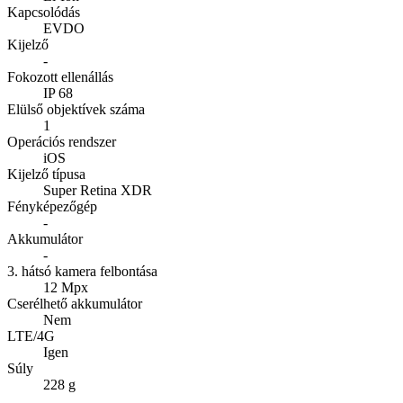
Kapcsolódás
EVDO
Kijelző
-
Fokozott ellenállás
IP 68
Elülső objektívek száma
1
Operációs rendszer
iOS
Kijelző típusa
Super Retina XDR
Fényképezőgép
-
Akkumulátor
-
3. hátsó kamera felbontása
12 Mpx
Cserélhető akkumulátor
Nem
LTE/4G
Igen
Súly
228 g