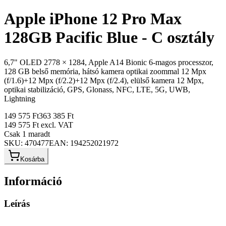
Apple iPhone 12 Pro Max
128GB Pacific Blue - C osztály
6,7" OLED 2778 × 1284, Apple A14 Bionic 6-magos processzor,
128 GB belső memória, hátsó kamera optikai zoommal 12 Mpx
(f/1.6)+12 Mpx (f/2.2)+12 Mpx (f/2.4), elülső kamera 12 Mpx,
optikai stabilizáció, GPS, Glonass, NFC, LTE, 5G, UWB,
Lightning
149 575 Ft
363 385 Ft
149 575 Ft
excl. VAT
Csak 1 maradt
SKU:
470477
EAN:
194252021972
Kosárba
Információ
Leírás