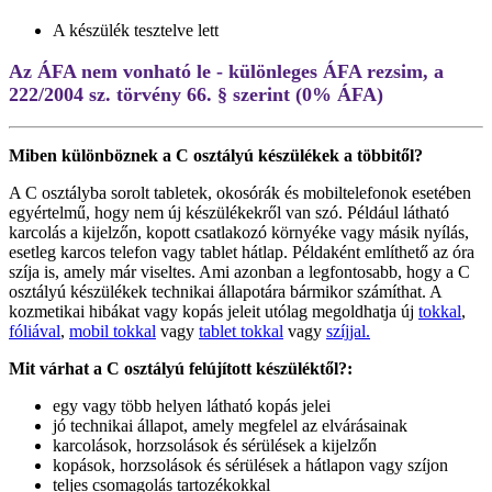
A készülék tesztelve lett
Az ÁFA nem vonható le - különleges ÁFA rezsim, a
222/2004 sz. törvény 66. § szerint (0% ÁFA)
Miben különböznek a C osztályú készülékek a többitől?
A C osztályba sorolt tabletek, okosórák és mobiltelefonok esetében
egyértelmű, hogy nem új készülékekről van szó. Például látható
karcolás a kijelzőn, kopott csatlakozó környéke vagy másik nyílás,
esetleg karcos telefon vagy tablet hátlap. Példaként említhető az óra
szíja is, amely már viseltes. Ami azonban a legfontosabb, hogy a C
osztályú készülékek technikai állapotára bármikor számíthat. A
kozmetikai hibákat vagy kopás jeleit utólag megoldhatja új
tokkal
,
fóliával
,
mobil tokkal
vagy
tablet tokkal
vagy
szíjjal.
Mit várhat a C osztályú felújított készüléktől?:
egy vagy több helyen látható kopás jelei
jó technikai állapot, amely megfelel az elvárásainak
karcolások, horzsolások és sérülések a kijelzőn
kopások, horzsolások és sérülések a hátlapon vagy szíjon
teljes csomagolás tartozékokkal