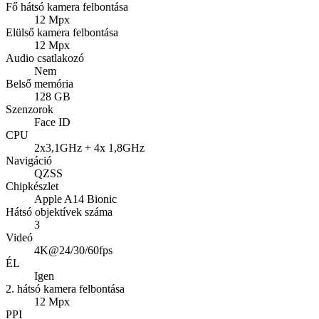
Fő hátsó kamera felbontása
12 Mpx
Elülső kamera felbontása
12 Mpx
Audio csatlakozó
Nem
Belső memória
128 GB
Szenzorok
Face ID
CPU
2x3,1GHz + 4x 1,8GHz
Navigáció
QZSS
Chipkészlet
Apple A14 Bionic
Hátsó objektívek száma
3
Videó
4K@24/30/60fps
ÉL
Igen
2. hátsó kamera felbontása
12 Mpx
PPI