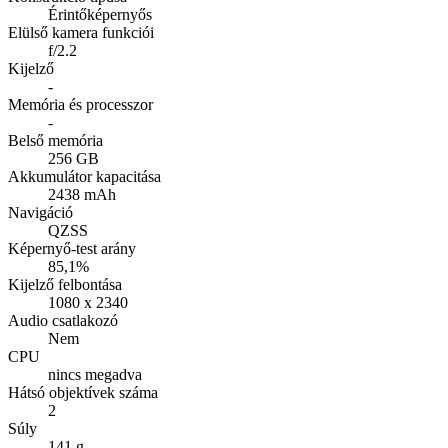
Érintőképernyős
Elülső kamera funkciói
f/2.2
Kijelző
-
Memória és processzor
-
Belső memória
256 GB
Akkumulátor kapacitása
2438 mAh
Navigáció
QZSS
Képernyő-test arány
85,1%
Kijelző felbontása
1080 x 2340
Audio csatlakozó
Nem
CPU
nincs megadva
Hátsó objektívek száma
2
Súly
141 g