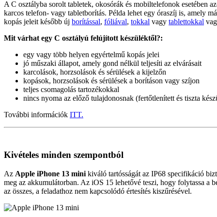
A C osztályba sorolt tabletek, okosórák és mobiltelefonok esetében az
karcos telefon- vagy tabletborítás. Példa lehet egy óraszíj is, amely
kopás jeleit később új
borítással
,
fóliával
,
tokkal
vagy
tablettokkal
va
Mit várhat egy C osztályú felújított készüléktől?:
egy vagy több helyen egyértelmű kopás jelei
jó műszaki állapot, amely gond nélkül teljesíti az elvárásait
karcolások, horzsolások és sérülések a kijelzőn
kopások, horzsolások és sérülések a borításon vagy szíjon
teljes csomagolás tartozékokkal
nincs nyoma az előző tulajdonosnak (fertőtlenített és tiszta kész
További információk
ITT.
Kivételes minden szempontból
Az
Apple iPhone 13 mini
kiváló tartósságát az IP68 specifikáció bizt
meg az akkumulátorban. Az iOS 15 lehetővé teszi, hogy folytassa a b
az összes, a feladathoz nem kapcsolódó értesítés kiszűrésével.