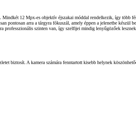
é. Mindkét 12 Mpx-es objektív éjszakai móddal rendelkezik, így több fé
an pontosan arra a tárgyra fókuszál, amely éppen a jelenetbe készül b
a professzionális szinten van, így szelfijei mindig lenyűgözőek lesznek
zletet biztosít. A kamera számára fenntartott kisebb helynek köszönhető