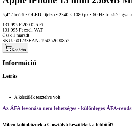
Apple iPhone 13 mini 256GB Mid
5,4" átmérő • OLED kijelző • 2340 × 1080 px • 60 Hz frissítési gyako
131 995 Ft
200 025 Ft
131 995 Ft
excl. VAT
Csak 1 maradt
SKU:
601233
EAN:
194252690857
Kosárba
Információ
Leírás
A készülék tesztelve volt
Az ÁFA levonása nem lehetséges - különleges ÁFA-rendsze
Miben különböznek a C osztályú készülékek a többitől?