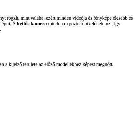
nyt rögzít, mint valaha, ezért minden videója és fényképe élesebb és
elépni. A
kettős kamera
minden expozíció pixelét elemzi, így
.
en a kijelző területe az előző modellekhez képest megnőtt.