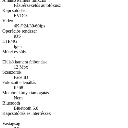
A hátsó kamera funkciói
Fázisérzékelős autofókusz
Kapcsolódás
EVDO
Videó
4K@24/30/60fps
Operációs rendszer
iOS
LTE/4G
Igen
Méret és súly
-
Elülső kamera felbontása
12 Mpx
Szenzorok
Face ID
Fokozott ellenállás
IP 68
Memóriakártya támogatás
Nem
Bluetooth
Bluetooth 5.0
Kapcsolódás és interfészek
-
Vastagság