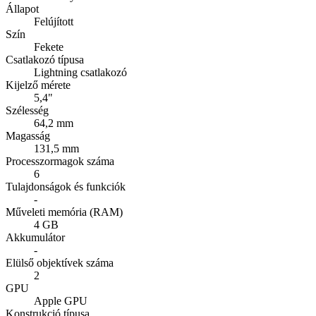
Állapot
Felújított
Szín
Fekete
Csatlakozó típusa
Lightning csatlakozó
Kijelző mérete
5,4"
Szélesség
64,2 mm
Magasság
131,5 mm
Processzormagok száma
6
Tulajdonságok és funkciók
-
Műveleti memória (RAM)
4 GB
Akkumulátor
-
Elülső objektívek száma
2
GPU
Apple GPU
Konstrukció típusa