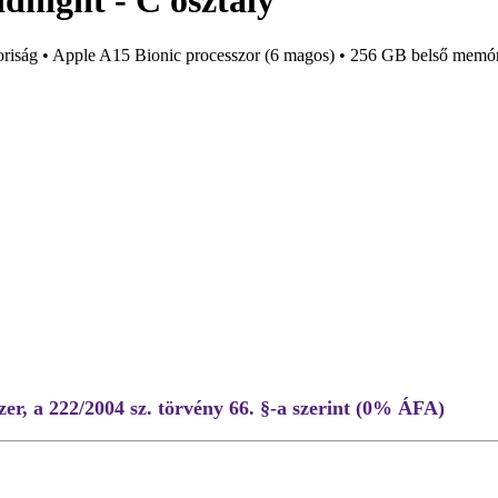
night - C osztály
riság • Apple A15 Bionic processzor (6 magos) • 256 GB belső memória 
r, a 222/2004 sz. törvény 66. §-a szerint (0% ÁFA)