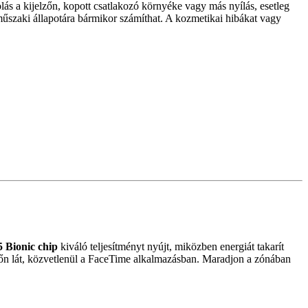
lás a kijelzőn, kopott csatlakozó környéke vagy más nyílás, esetleg
 műszaki állapotára bármikor számíthat. A kozmetikai hibákat vagy
 Bionic chip
kiváló teljesítményt nyújt, miközben energiát takarít
yőn lát, közvetlenül a FaceTime alkalmazásban. Maradjon a zónában