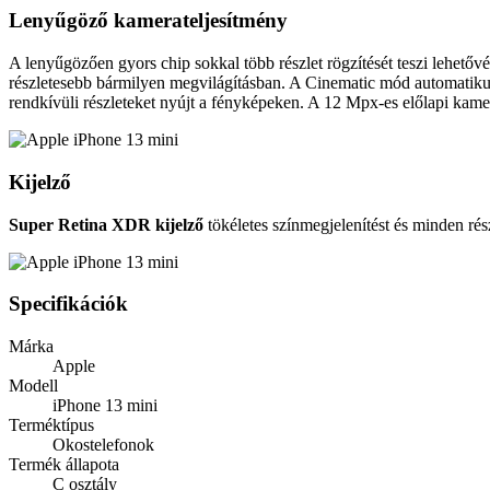
Lenyűgöző kamerateljesítmény
A lenyűgözően gyors chip sokkal több részlet rögzítését teszi lehetőv
részletesebb bármilyen megvilágításban. A Cinematic mód automatikus
rendkívüli részleteket nyújt a fényképeken. A 12 Mpx-es előlapi kamer
Kijelző
Super Retina XDR kijelző
tökéletes színmegjelenítést és minden rés
Specifikációk
Márka
Apple
Modell
iPhone 13 mini
Terméktípus
Okostelefonok
Termék állapota
C osztály