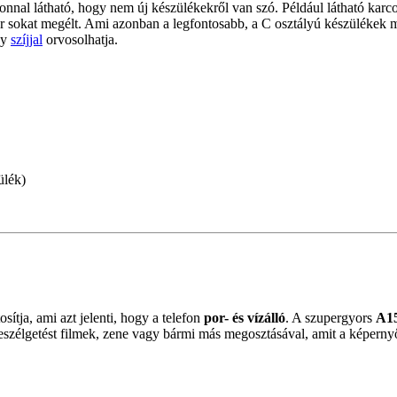
onnal látható, hogy nem új készülékekről van szó. Például látható karco
 már sokat megélt. Ami azonban a legfontosabb, a C osztályú készülékek
gy
szíjjal
orvosolhatja.
ülék)
osítja, ami azt jelenti, hogy a telefon
por- és vízálló
. A szupergyors
A15
eszélgetést filmek, zene vagy bármi más megosztásával, amit a képern