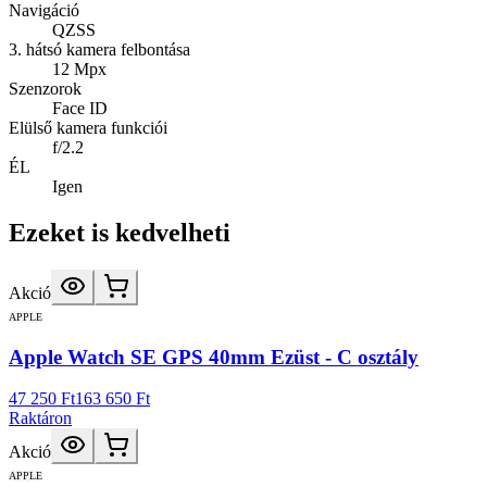
Navigáció
QZSS
3. hátsó kamera felbontása
12 Mpx
Szenzorok
Face ID
Elülső kamera funkciói
f/2.2
ÉL
Igen
Ezeket is kedvelheti
Akció
APPLE
Apple Watch SE GPS 40mm Ezüst - C osztály
47 250 Ft
163 650 Ft
Raktáron
Akció
APPLE