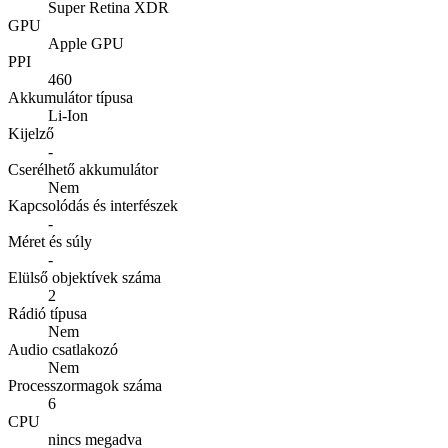
Super Retina XDR
GPU
Apple GPU
PPI
460
Akkumulátor típusa
Li-Ion
Kijelző
-
Cserélhető akkumulátor
Nem
Kapcsolódás és interfészek
-
Méret és súly
-
Elülső objektívek száma
2
Rádió típusa
Nem
Audio csatlakozó
Nem
Processzormagok száma
6
CPU
nincs megadva