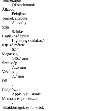
Terméktípus
Okostelefonok
Állapot
Felújított
Termék állapota
A osztály
Szín
Szürke
Csatlakozó típusa
Lightning csatlakozó
Kijelző mérete
6,1"
Magasság
146,7 mm
Szélesség
71,5 mm
Vastagság
7,7 mm
OS
-
Chipkészlet
Apple A15 Bionic
Memória és processzor
-
Tulajdonságok és funkciók