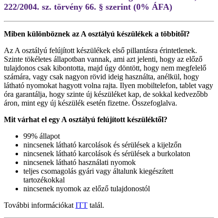
222/2004. sz. törvény 66. § szerint (0% ÁFA)
Miben különböznek az A osztályú készülékek a többitől?
Az A osztályú felújított készülékek első pillantásra érintetlenek.
Szinte tökéletes állapotban vannak, ami azt jelenti, hogy az előző
tulajdonos csak kibontotta, majd úgy döntött, hogy nem megfelelő
számára, vagy csak nagyon rövid ideig használta, anélkül, hogy
látható nyomokat hagyott volna rajta. Ilyen mobiltelefon, tablet vagy
óra garantálja, hogy szinte új készüléket kap, de sokkal kedvezőbb
áron, mint egy új készülék esetén fizetne. Összefoglalva.
Mit várhat el egy A osztályú felújított készüléktől?
99% állapot
nincsenek látható karcolások és sérülések a kijelzőn
nincsenek látható karcolások és sérülések a burkolaton
nincsenek látható használati nyomok
teljes csomagolás gyári vagy általunk kiegészített
tartozékokkal
nincsenek nyomok az előző tulajdonostól
További információkat
ITT
talál.