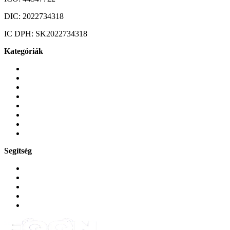
DIC:
2022734318
IC DPH:
SK2022734318
Kategóriák
Mobiltelefonok
Tokok és borítók
Üvegek és fóliák
Mobiltelefon-kiegeszitok
Játékok és Gaming
Zene és szórakozás
Okos
Tabletek
Segítség
GYIK a reklamáció kapcsán
Garancia és reklamáció
Általános szerződési feltételek
Bejelentkezés
Rendelések