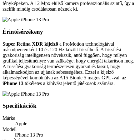
fényképeken. A 12 Mpx elülső kamera professzionális szintű, így a
szelfik mindig csodálatosan néznek ki.
Érintésérzékeny
Super Retina XDR kijelző
a ProMotion technológiával
másodpercenként 10 és 120 Hz között frissíthető. A frissítési
gyakoriság intelligensen növekszik, attól függően, hogy milyen
grafikai teljesítményre van szüksége, hogy energiát takarítson meg.
A frissítési gyakoriság természetesen gyorsul és lassul, hogy
alkalmazkodjon az ujjának sebességéhez. Ezzel a kijelző
képességével kombinálva az A15 Bionic 5 magos GPU-val, az
iPhone 13
tökéletes a kihívást jelentő játékosok számára.
Specifikációk
Márka
Apple
Modell
iPhone 13 Pro