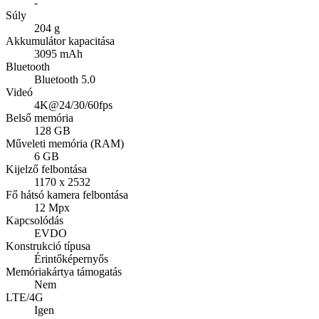
-
Súly
204 g
Akkumulátor kapacitása
3095 mAh
Bluetooth
Bluetooth 5.0
Videó
4K@24/30/60fps
Belső memória
128 GB
Műveleti memória (RAM)
6 GB
Kijelző felbontása
1170 x 2532
Fő hátsó kamera felbontása
12 Mpx
Kapcsolódás
EVDO
Konstrukció típusa
Érintőképernyős
Memóriakártya támogatás
Nem
LTE/4G
Igen