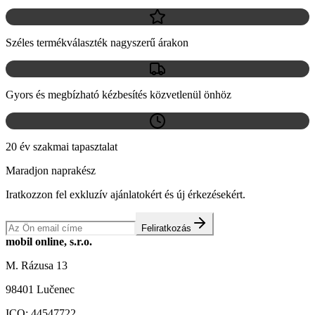
Széles termékválaszték nagyszerű árakon
Gyors és megbízható kézbesítés közvetlenül önhöz
20 év szakmai tapasztalat
Maradjon naprakész
Iratkozzon fel exkluzív ajánlatokért és új érkezésekért.
Feliratkozás
mobil online, s.r.o.
M. Rázusa 13
98401 Lučenec
ICO:
44547722