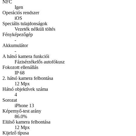
NFC
Igen
Operációs rendszer
iOS
Speciális tulajdonságok
Vezeték nélküli töltés
Fényképezőgép
-
Akkumulátor
-
A hátsó kamera funkciói
Fázisérzékelős autofókusz
Fokozott ellenállás
IP 68
2. hátsó kamera felbontása
12 Mpx
Hátsó objektívek száma
4
Sorozat
iPhone 13
Képernyő-test arány
86.0%
Elülső kamera felbontása
12 Mpx
Kijelző típusa