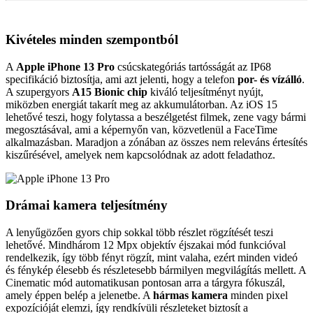
Kivételes minden szempontból
A
Apple iPhone 13 Pro
csúcskategóriás tartósságát az IP68
specifikáció biztosítja, ami azt jelenti, hogy a telefon
por- és vízálló
.
A szupergyors
A15 Bionic chip
kiváló teljesítményt nyújt,
miközben energiát takarít meg az akkumulátorban. Az iOS 15
lehetővé teszi, hogy folytassa a beszélgetést filmek, zene vagy bármi
megosztásával, ami a képernyőn van, közvetlenül a FaceTime
alkalmazásban. Maradjon a zónában az összes nem releváns értesítés
kiszűrésével, amelyek nem kapcsolódnak az adott feladathoz.
Drámai kamera teljesítmény
A lenyűgözően gyors chip sokkal több részlet rögzítését teszi
lehetővé. Mindhárom 12 Mpx objektív éjszakai mód funkcióval
rendelkezik, így több fényt rögzít, mint valaha, ezért minden videó
és fénykép élesebb és részletesebb bármilyen megvilágítás mellett. A
Cinematic mód automatikusan pontosan arra a tárgyra fókuszál,
amely éppen belép a jelenetbe. A
hármas kamera
minden pixel
expozícióját elemzi, így rendkívüli részleteket biztosít a