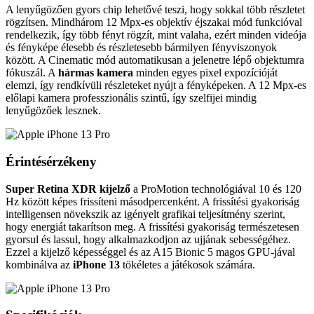
A lenyűgözően gyors chip lehetővé teszi, hogy sokkal több részletet
rögzítsen. Mindhárom 12 Mpx-es objektív éjszakai mód funkcióval
rendelkezik, így több fényt rögzít, mint valaha, ezért minden videója
és fényképe élesebb és részletesebb bármilyen fényviszonyok
között. A Cinematic mód automatikusan a jelenetre lépő objektumra
fókuszál. A
hármas kamera
minden egyes pixel expozícióját
elemzi, így rendkívüli részleteket nyújt a fényképeken. A 12 Mpx-es
előlapi kamera professzionális szintű, így szelfijei mindig
lenyűgözőek lesznek.
Érintésérzékeny
Super Retina XDR kijelző
a ProMotion technológiával 10 és 120
Hz között képes frissíteni másodpercenként. A frissítési gyakoriság
intelligensen növekszik az igényelt grafikai teljesítmény szerint,
hogy energiát takarítson meg. A frissítési gyakoriság természetesen
gyorsul és lassul, hogy alkalmazkodjon az ujjának sebességéhez.
Ezzel a kijelző képességgel és az A15 Bionic 5 magos GPU-jával
kombinálva az
iPhone 13
tökéletes a játékosok számára.