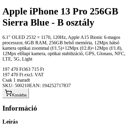
Apple iPhone 13 Pro 256GB
Sierra Blue - B osztály
6.1" OLED 2532 × 1170, 120Hz, Apple A15 Bionic 6-magos
processzor, 6GB RAM, 256GB belső memória, 12Mpx hátsó
kamera optikai zoommal (f/1.5)+12Mpx (f/2.8)+12Mpx (f/1.8),
12Mpx előlapi kamera, optikai stabilizáció, GPS, Glonass, NFC,
LTE, 5G, Light
197 470 Ft
363 715 Ft
197 470 Ft
excl. VAT
Csak 1 maradt
SKU:
500210
EAN:
194252717837
Kosárba
Információ
Leírás