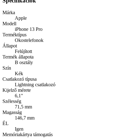
Specifikációk
Márka
Apple
Modell
iPhone 13 Pro
Terméktípus
Okostelefonok
Állapot
Felújított
Termék állapota
B osztály
Szín
Kék
Csatlakozó típusa
Lightning csatlakozó
Kijelző mérete
6,1"
Szélesség
71,5 mm
Magasság
146,7 mm
ÉL
Igen
Memóriakártya támogatás