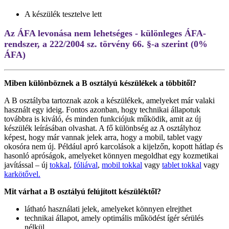
A készülék tesztelve lett
Az ÁFA levonása nem lehetséges - különleges ÁFA-
rendszer, a 222/2004 sz. törvény 66. §-a szerint (0%
ÁFA)
Miben különböznek a B osztályú készülékek a többitől?
A B osztályba tartoznak azok a készülékek, amelyeket már valaki
használt egy ideig. Fontos azonban, hogy technikai állapotuk
továbbra is kiváló, és minden funkciójuk működik, amit az új
készülék leírásában olvashat. A fő különbség az A osztályhoz
képest, hogy már vannak jelek arra, hogy a mobil, tablet vagy
okosóra nem új. Például apró karcolások a kijelzőn, kopott hátlap és
hasonló apróságok, amelyeket könnyen megoldhat egy kozmetikai
javítással – új
tokkal
,
fóliával
,
mobil tokkal
vagy
tablet tokkal
vagy
karkötővel.
Mit várhat a B osztályú felújított készüléktől?
látható használati jelek, amelyeket könnyen elrejthet
technikai állapot, amely optimális működést ígér sérülés
nélkül