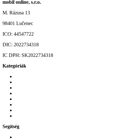
mobil online, s.r.o.
M. Rázusa 13
98401 Lučenec
ICO:
44547722
DIC:
2022734318
IC DPH:
SK2022734318
Kategóriák
Mobiltelefonok
Tokok és borítók
Üvegek és fóliák
Mobiltelefon-kiegeszitok
Játékok és Gaming
Zene és szórakozás
Okos
Tabletek
Segítség
GYIK a reklamáció kapcsán