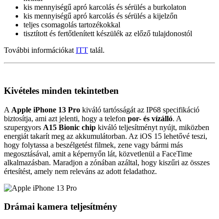
kis mennyiségű apró karcolás és sérülés a burkolaton
kis mennyiségű apró karcolás és sérülés a kijelzőn
teljes csomagolás tartozékokkal
tisztított és fertőtlenített készülék az előző tulajdonostól
További információkat
ITT
talál.
Kivételes minden tekintetben
A
Apple iPhone 13 Pro
kiváló tartósságát az IP68 specifikáció
biztosítja, ami azt jelenti, hogy a telefon
por- és vízálló
. A
szupergyors
A15 Bionic chip
kiváló teljesítményt nyújt, miközben
energiát takarít meg az akkumulátorban. Az iOS 15 lehetővé teszi,
hogy folytassa a beszélgetést filmek, zene vagy bármi más
megosztásával, amit a képernyőn lát, közvetlenül a FaceTime
alkalmazásban. Maradjon a zónában azáltal, hogy kiszűri az összes
értesítést, amely nem releváns az adott feladathoz.
Drámai kamera teljesítmény