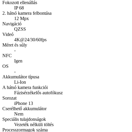
Fokozott ellenállás
IP 68
2. hátsó kamera felbontása
12 Mpx
Navigáció
QZSS
Videó
4K@24/30/60fps
Méret és súly
-
NFC
Igen
OS
-
Akkumulátor típusa
Li-Ion
A hátsó kamera funkciói
Fázisérzékelős autofókusz
Sorozat
iPhone 13
Cserélhető akkumulátor
Nem
Speciális tulajdonságok
Vezeték nélküli töltés
Processzormagok száma