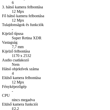
6
3. hátsó kamera felbontása
12 Mpx
Fő hátsó kamera felbontása
12 Mpx
Tulajdonságok és funkciók
-
Kijelző típusa
Super Retina XDR
Vastagság
7,7 mm
Kijelző felbontása
1170 x 2532
Audio csatlakozó
Nem
Hátsó objektívek száma
4
Elülső kamera felbontása
12 Mpx
Fényképezőgép
-
CPU
nincs megadva
Elülső kamera funkciói
f/2.2