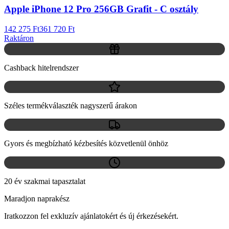
Apple iPhone 12 Pro 256GB Grafit - C osztály
142 275 Ft
361 720 Ft
Raktáron
Cashback hitelrendszer
Széles termékválaszték nagyszerű árakon
Gyors és megbízható kézbesítés közvetlenül önhöz
20 év szakmai tapasztalat
Maradjon naprakész
Iratkozzon fel exkluzív ajánlatokért és új érkezésekért.