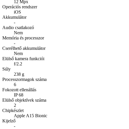
12 Mpx
Operációs rendszer
iOS
Akkumulátor
-
Audio csatlakozó
Nem
Memória és processzor
-
Cserélhető akkumulátor
Nem
Elülső kamera funkciói
f/2.2
Súly
238 g
Processzormagok száma
6
Fokozott ellenállás
IP 68
Elülső objektívek száma
2
Chipkészlet
Apple A15 Bionic
Kijelző
-