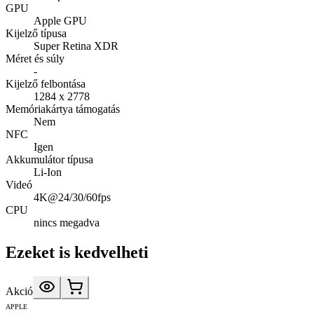
GPU
Apple GPU
Kijelző típusa
Super Retina XDR
Méret és súly
-
Kijelző felbontása
1284 x 2778
Memóriakártya támogatás
Nem
NFC
Igen
Akkumulátor típusa
Li-Ion
Videó
4K@24/30/60fps
CPU
nincs megadva
Ezeket is kedvelheti
Akció
APPLE