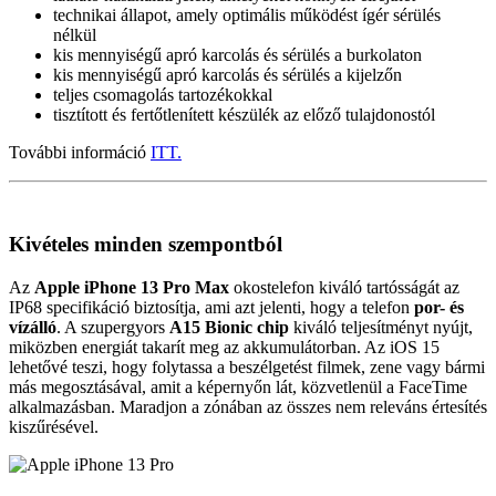
technikai állapot, amely optimális működést ígér sérülés
nélkül
kis mennyiségű apró karcolás és sérülés a burkolaton
kis mennyiségű apró karcolás és sérülés a kijelzőn
teljes csomagolás tartozékokkal
tisztított és fertőtlenített készülék az előző tulajdonostól
További információ
ITT.
Kivételes minden szempontból
Az
Apple iPhone 13 Pro Max
okostelefon kiváló tartósságát az
IP68 specifikáció biztosítja, ami azt jelenti, hogy a telefon
por- és
vízálló
. A szupergyors
A15 Bionic chip
kiváló teljesítményt nyújt,
miközben energiát takarít meg az akkumulátorban. Az iOS 15
lehetővé teszi, hogy folytassa a beszélgetést filmek, zene vagy bármi
más megosztásával, amit a képernyőn lát, közvetlenül a FaceTime
alkalmazásban. Maradjon a zónában az összes nem releváns értesítés
kiszűrésével.