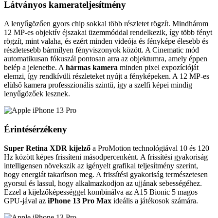
Látványos kamerateljesítmény
A lenyűgözően gyors chip sokkal több részletet rögzít. Mindhárom
12 MP-es objektív éjszakai üzemmóddal rendelkezik, így több fényt
rögzít, mint valaha, és ezért minden videója és fényképe élesebb és
részletesebb bármilyen fényviszonyok között. A Cinematic mód
automatikusan fókuszál pontosan arra az objektumra, amely éppen
belép a jelenetbe. A
hármas kamera
minden pixel expozícióját
elemzi, így rendkívüli részleteket nyújt a fényképeken. A 12 MP-es
elülső kamera professzionális szintű, így a szelfi képei mindig
lenyűgözőek lesznek.
Érintésérzékeny
Super Retina XDR kijelző
a ProMotion technológiával 10 és 120
Hz között képes frissíteni másodpercenként. A frissítési gyakoriság
intelligensen növekszik az igényelt grafikai teljesítmény szerint,
hogy energiát takarítson meg. A frissítési gyakoriság természetesen
gyorsul és lassul, hogy alkalmazkodjon az ujjának sebességéhez.
Ezzel a kijelzőképességgel kombinálva az A15 Bionic 5 magos
GPU-jával az
iPhone 13 Pro Max
ideális a játékosok számára.