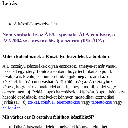
Leírás
A készülék tesztelve lett
Nem vonható le az ÁFA - speciális ÁFA-rendszer, a
222/2004 sz. törvény 66. §-a szerint (0% ÁFA)
Miben különböznek a B osztályú készülékek a többitől?
A B osztályú készülékek olyan eszközök, amelyeket már valaki
használt egy ideig. Fontos azonban, hogy technikai állapotuk
továbbra is kiváló, és minden funkciójuk megvan, amit az új
készülék leírásában olvashat. A fő különbség az A osztályhoz
képest, hogy már vannak jelei annak, hogy a mobil, tablet vagy
okosóra nem új. Például apró karcolások a kijelzőn, kopott hátlap és
hasonló apróságok, amelyeket könnyen megoldhat kozmetikai
javítással – új
tokkal
,
fóliával
,
telefontokkal
vagy
tablettokkal
vagy
karkötővel.
Mit várhat egy B osztályú felújított készüléktől?
látható használati jelek, amelyeket könnyen elrejthet