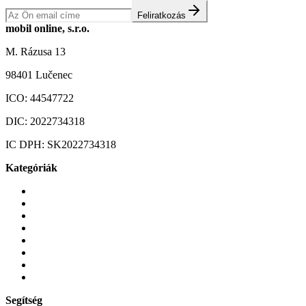
Feliratkozás
mobil online, s.r.o.
M. Rázusa 13
98401 Lučenec
ICO:
44547722
DIC:
2022734318
IC DPH:
SK2022734318
Kategóriák
Mobiltelefonok
Tokok és borítók
Üvegek és fóliák
Mobiltelefon-kiegeszitok
Játékok és Gaming
Zene és szórakozás
Okos
Tabletek
Segítség