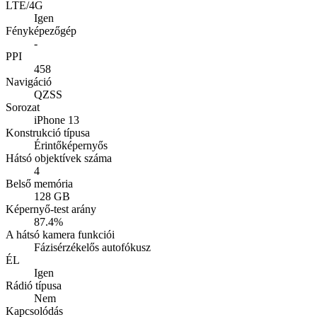
LTE/4G
Igen
Fényképezőgép
-
PPI
458
Navigáció
QZSS
Sorozat
iPhone 13
Konstrukció típusa
Érintőképernyős
Hátsó objektívek száma
4
Belső memória
128 GB
Képernyő-test arány
87.4%
A hátsó kamera funkciói
Fázisérzékelős autofókusz
ÉL
Igen
Rádió típusa
Nem
Kapcsolódás