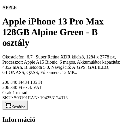
APPLE
Apple iPhone 13 Pro Max
128GB Alpine Green - B
osztály
Okostelefon, 6,7" Super Retina XDR kijelző, 1284 x 2778 px,
Processzor: Apple A15 Bionic, 6 magos, Akkumulátor kapacitás:
4352 mAh, Bluetooth 5.0, Navigáció: A-GPS, GALILEO,
GLONASS, QZSS, Fő kamera: 12 MP...
206 840 Ft
434 135 Ft
206 840 Ft
excl. VAT
Csak 1 maradt
SKU:
593191
EAN:
194253124313
Kosárba
Információ