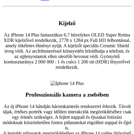
Kijelző
Az iPhone 14 Plus fantasztikus 6,7 hüvelykes OLED Super Retina
XDR kijelzővel rendelkezik, 2778 x 1284 px Full HD felbontással,
amely tökéletes élményt nyújt. A kijelzőt speciális Ceramic Shield
üveg védi. Az arcfelismeréssel könnyedén feloldhatja a telefont, és
az ujjlenyomatok ellen oleofób bevonat védi. Gyönyörű
kontrasztaránya 2 000 000 : 1 és csúcs 1 200 nit (HDR) fényerővel
rendelkezik.
Professzionális kamera a zsebében
Az új iPhone 14 hátulján háromkamerás rendszerrel érkezik. Távoli
tájak, értékes portrék vagy időtlen interakciók megörökítéséhez csak
egy érintés szükséges. A fejlett nappali és éjszakai fotózási
módoknak köszönhetően fontos pillanatokat rögzíthet nappal és éjjel
is.
A legjobb pillanatok megörökítéséhez az iPhone 14 széles látószögű