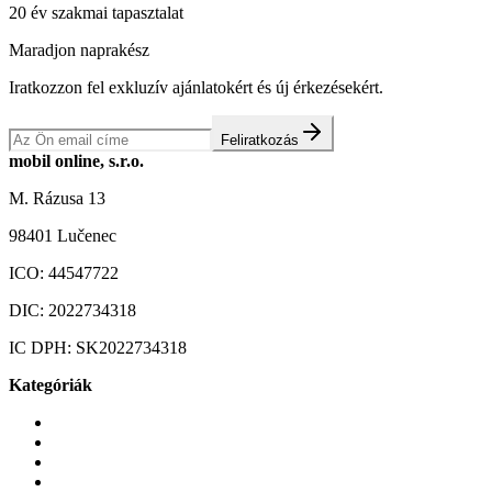
20 év szakmai tapasztalat
Maradjon naprakész
Iratkozzon fel exkluzív ajánlatokért és új érkezésekért.
Feliratkozás
mobil online, s.r.o.
M. Rázusa 13
98401 Lučenec
ICO:
44547722
DIC:
2022734318
IC DPH:
SK2022734318
Kategóriák
Mobiltelefonok
Tokok és borítók
Üvegek és fóliák
Mobiltelefon-kiegeszitok