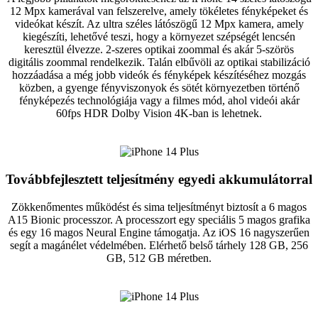
12 Mpx kamerával van felszerelve, amely tökéletes fényképeket és
videókat készít. Az ultra széles látószögű 12 Mpx kamera, amely
kiegészíti, lehetővé teszi, hogy a környezet szépségét lencsén
keresztül élvezze. 2-szeres optikai zoommal és akár 5-szörös
digitális zoommal rendelkezik. Talán elbűvöli az optikai stabilizáció
hozzáadása a még jobb videók és fényképek készítéséhez mozgás
közben, a gyenge fényviszonyok és sötét környezetben történő
fényképezés technológiája vagy a filmes mód, ahol videói akár
60fps HDR Dolby Vision 4K-ban is lehetnek.
Továbbfejlesztett teljesítmény egyedi akkumulátorral
Zökkenőmentes működést és sima teljesítményt biztosít a 6 magos
A15 Bionic processzor. A processzort egy speciális 5 magos grafika
és egy 16 magos Neural Engine támogatja. Az iOS 16 nagyszerűen
segít a magánélet védelmében. Elérhető belső tárhely 128 GB, 256
GB, 512 GB méretben.