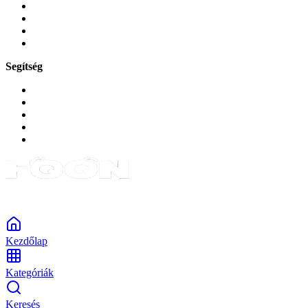
Játékok és Gaming
Zene és szórakozás
Okos
Tabletek
Segítség
GYIK a reklamáció kapcsán
Garancia és reklamáció
Általános szerződési feltételek
Bejelentkezés
Rendelések
Powered by Monokaido
Kezdőlap
Kategóriák
Keresés