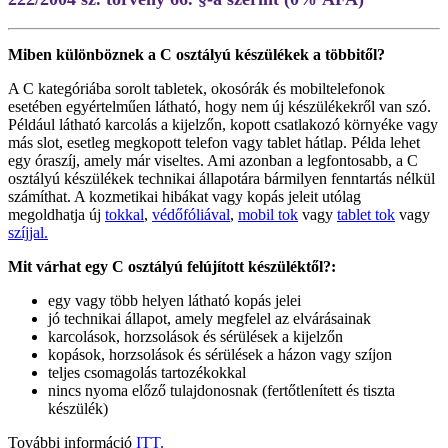
Miben különböznek a C osztályú készülékek a többitől?
A C kategóriába sorolt tabletek, okosórák és mobiltelefonok
esetében egyértelműen látható, hogy nem új készülékekről van szó.
Például látható karcolás a kijelzőn, kopott csatlakozó környéke vagy
más slot, esetleg megkopott telefon vagy tablet hátlap. Példa lehet
egy óraszíj, amely már viseltes. Ami azonban a legfontosabb, a C
osztályú készülékek technikai állapotára bármilyen fenntartás nélkül
számíthat. A kozmetikai hibákat vagy kopás jeleit utólag
megoldhatja új
tokkal
,
védőfóliával
,
mobil tok
vagy
tablet tok
vagy
szíjjal.
Mit várhat egy C osztályú felújított készüléktől?:
egy vagy több helyen látható kopás jelei
jó technikai állapot, amely megfelel az elvárásainak
karcolások, horzsolások és sérülések a kijelzőn
kopások, horzsolások és sérülések a házon vagy szíjon
teljes csomagolás tartozékokkal
nincs nyoma előző tulajdonosnak (fertőtlenített és tiszta
készülék)
További információ
ITT.