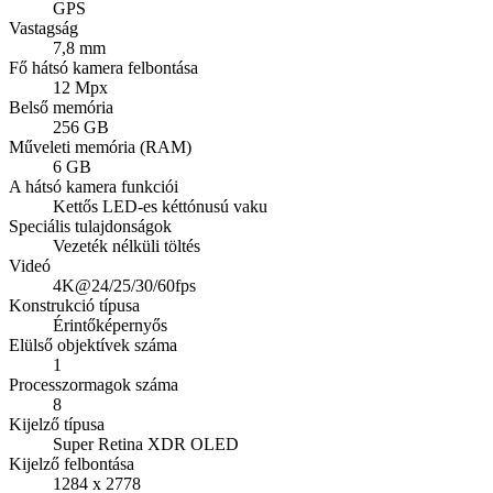
GPS
Vastagság
7,8 mm
Fő hátsó kamera felbontása
12 Mpx
Belső memória
256 GB
Műveleti memória (RAM)
6 GB
A hátsó kamera funkciói
Kettős LED-es kéttónusú vaku
Speciális tulajdonságok
Vezeték nélküli töltés
Videó
4K@24/25/30/60fps
Konstrukció típusa
Érintőképernyős
Elülső objektívek száma
1
Processzormagok száma
8
Kijelző típusa
Super Retina XDR OLED
Kijelző felbontása
1284 x 2778