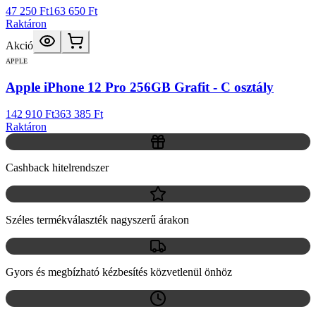
47 250 Ft
163 650 Ft
Raktáron
Akció
APPLE
Apple iPhone 12 Pro 256GB Grafit - C osztály
142 910 Ft
363 385 Ft
Raktáron
Cashback hitelrendszer
Széles termékválaszték nagyszerű árakon
Gyors és megbízható kézbesítés közvetlenül önhöz