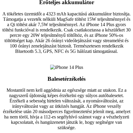
Erőteljes akkumulátor
A tökéletes üzemidőt a 4323 mAh kapacitású akkumulátor biztosítja.
Támogatja a vezeték nélküli MagSafe töltést 15W teljesítménnyel és
a Qi töltést akár 7,5W teljesítménnyel. Az iPhone 14 Plus gyors
töltési funkcióval is rendelkezik. Csak csatlakoztassa a készüléket 30
percre egy 20W teljesítményű töltőhöz, és az iPhone 50%-os
töltöttséget kap. Akár 26 órányi videólejátszást vagy streamelést és
100 órányi zenelejátszást biztosít. Természetesen rendelkezik
Bluetooth 5.3, GPS, NFC és 5G hálózati támogatással.
Balesetérzékelés
Mostantól nem kell aggódnia az egészsége miatt az utakon. Ez a
nagyszerű újdonság képes érzékelni egy súlyos autóbalesetet.
Érzékeli a sebesség hirtelen változását, a nyomásváltozást, az
irányváltozást vagy az ütközés hangját. Az iPhone veszély
érzékelése után 20 másodperces figyelmeztetést jelenít meg, amelyet
ha nem töröl, hívja a 112-es segélyhívó számot vagy a vészhelyzeti
kapcsolatait, és hangüzenetet játszik le, hogy segítségre van
szüksége.