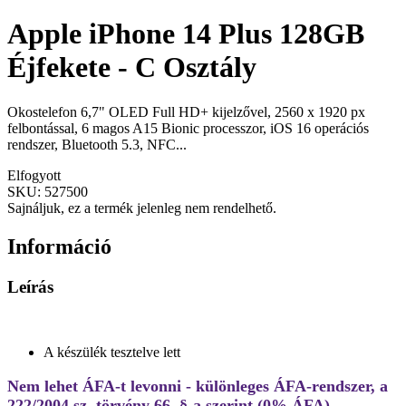
Apple iPhone 14 Plus 128GB
Éjfekete - C Osztály
Okostelefon 6,7" OLED Full HD+ kijelzővel, 2560 x 1920 px
felbontással, 6 magos A15 Bionic processzor, iOS 16 operációs
rendszer, Bluetooth 5.3, NFC...
Elfogyott
SKU:
527500
Sajnáljuk, ez a termék jelenleg nem rendelhető.
Információ
Leírás
A készülék tesztelve lett
Nem lehet ÁFA-t levonni - különleges ÁFA-rendszer, a
222/2004 sz. törvény 66. §-a szerint (0% ÁFA)