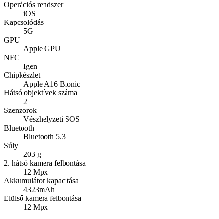
Operációs rendszer
iOS
Kapcsolódás
5G
GPU
Apple GPU
NFC
Igen
Chipkészlet
Apple A16 Bionic
Hátsó objektívek száma
2
Szenzorok
Vészhelyzeti SOS
Bluetooth
Bluetooth 5.3
Súly
203 g
2. hátsó kamera felbontása
12 Mpx
Akkumulátor kapacitása
4323mAh
Elülső kamera felbontása
12 Mpx