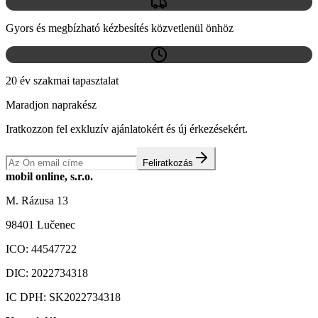
Gyors és megbízható kézbesítés közvetlenül önhöz
20 év szakmai tapasztalat
Maradjon naprakész
Iratkozzon fel exkluzív ajánlatokért és új érkezésekért.
Feliratkozás
mobil online, s.r.o.
M. Rázusa 13
98401 Lučenec
ICO:
44547722
DIC:
2022734318
IC DPH:
SK2022734318