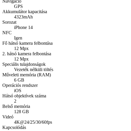
Navigáció
GPS
Akkumulátor kapacitása
4323mAh
Sorozat
iPhone 14
NFC
Igen
Fő hátsó kamera felbontása
12 Mpx
2. hátsó kamera felbontása
12 Mpx
Speciális tulajdonságok
Vezeték nélküli töltés
Műveleti memória (RAM)
6 GB
Operációs rendszer
iOS
Hátsó objektívek száma
2
Belső memória
128 GB
Videó
4K@24/25/30/60fps
Kapcsolódás