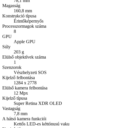
78,1 mm
Magasság
160,8 mm
Konstrukció típusa
Érintőképernyős
Processzormagok száma
8
GPU
Apple GPU
Súly
203 g
Elülső objektívek száma
1
Szenzorok
Vészhelyzeti SOS
Kijelző felbontása
1284 x 2778
Elülső kamera felbontása
12 Mpx
Kijelző típusa
Super Retina XDR OLED
Vastagság
7,8 mm
A hátsó kamera funkciói
Kettős LED-es kéttónusú vaku