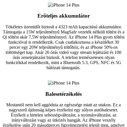
Erőteljes akkumulátor
Tökéletes üzemidőt biztosít a 4323 mAh kapacitású akkumulátor.
Támogatja a 15W teljesítményű MagSafe vezeték nélküli töltést és a
Qi töltést akár 7,5W teljesítménnyel. Az iPhone 14 Plus gyors töltési
funkcióval is rendelkezik. Csak csatlakoztassa a készüléket 30
percre egy 20W teljesítményű töltőhöz, és az iPhone 50%-os
töltöttséget kap. Akár 26 órás videó vagy stream lejátszást és 100
órás zenelejátszást biztosít. A telefon természetesen olyan
funkciókkal rendelkezik, mint a Bluetooth 5.3, GPS, NFC és 5G
hálózati támogatás.
Balesetérzékelés
Mostantól nem kell aggódnia az egészsége miatt az utakon. Ez a
nagyszerű újdonság képes érzékelni egy súlyos autóbalesetet.
Érzékeli a hirtelen sebességváltozást, a nyomásváltozást, az
irányváltozást vagy az ütközés hangját. Az iPhone veszély
érzékelése után 20 másodperces figyelmeztetést jelenít meg, amelyet