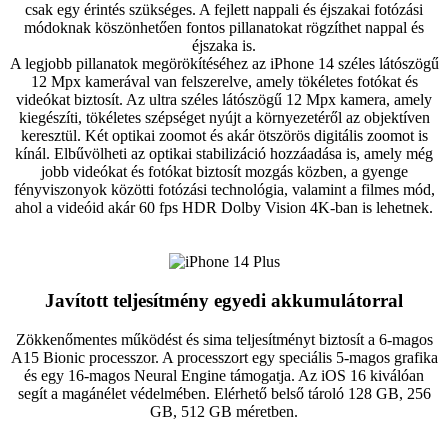
csak egy érintés szükséges. A fejlett nappali és éjszakai fotózási
módoknak köszönhetően fontos pillanatokat rögzíthet nappal és
éjszaka is.
A legjobb pillanatok megörökítéséhez az iPhone 14 széles látószögű
12 Mpx kamerával van felszerelve, amely tökéletes fotókat és
videókat biztosít. Az ultra széles látószögű 12 Mpx kamera, amely
kiegészíti, tökéletes szépséget nyújt a környezetéről az objektíven
keresztül. Két optikai zoomot és akár ötszörös digitális zoomot is
kínál. Elbűvölheti az optikai stabilizáció hozzáadása is, amely még
jobb videókat és fotókat biztosít mozgás közben, a gyenge
fényviszonyok közötti fotózási technológia, valamint a filmes mód,
ahol a videóid akár 60 fps HDR Dolby Vision 4K-ban is lehetnek.
Javított teljesítmény egyedi akkumulátorral
Zökkenőmentes működést és sima teljesítményt biztosít a 6-magos
A15 Bionic processzor. A processzort egy speciális 5-magos grafika
és egy 16-magos Neural Engine támogatja. Az iOS 16 kiválóan
segít a magánélet védelmében. Elérhető belső tároló 128 GB, 256
GB, 512 GB méretben.