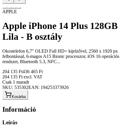
APPLE
Apple iPhone 14 Plus 128GB
Lila - B osztály
Okostelefon 6,7" OLED Full HD+ kijelzővel, 2560 x 1920 px
felbontással, 6-magos A15 Bionic processzor, iOS 16 operációs
rendszer, Bluetooth 5.3, NFC...
204 135 Ft
436 465 Ft
204 135 Ft
excl. VAT
Csak 1 maradt
SKU:
535302
EAN:
194253373926
Kosárba
Információ
Leírás