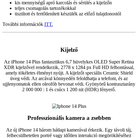
kis mennyiségű apró karcolás és sérülés a kijelzőn
teljes csomagolás tartozékokkal
tisztított és fertőtlenített készülék az előző tulajdonostól
További információk
ITT.
Kijelző
Az iPhone 14 Plus fantasztikus 6,7 hüvelykes OLED Super Retina
XDR kijelzővel rendelkezik, 2778 x 1284 px Full HD felbontással,
amely tökéletes élményt nyújt. A kijelzőt speciális Ceramic Shield
üveg védi. Az arcával könnyedén feloldhatja a telefont, és az
ujjlenyomatok ellen oleofób bevonat védi. Gyönyörű kontrasztarány
2 000 000 : 1 és csúcs 1 200 nit (HDR) fényerő.
Professzionális kamera a zsebben
Az új iPhone 14 három hátlapi kamerával érkezik. Egy távoli táj,
felbecsülhetetlen portré vagy időtlen interakció megörökítéséhez