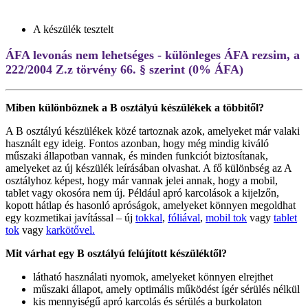
A készülék tesztelt
ÁFA levonás nem lehetséges - különleges ÁFA rezsim, a
222/2004 Z.z törvény 66. § szerint (0% ÁFA)
Miben különböznek a B osztályú készülékek a többitől?
A B osztályú készülékek közé tartoznak azok, amelyeket már valaki
használt egy ideig. Fontos azonban, hogy még mindig kiváló
műszaki állapotban vannak, és minden funkciót biztosítanak,
amelyeket az új készülék leírásában olvashat. A fő különbség az A
osztályhoz képest, hogy már vannak jelei annak, hogy a mobil,
tablet vagy okosóra nem új. Például apró karcolások a kijelzőn,
kopott hátlap és hasonló apróságok, amelyeket könnyen megoldhat
egy kozmetikai javítással – új
tokkal
,
fóliával
,
mobil tok
vagy
tablet
tok
vagy
karkötővel.
Mit várhat egy B osztályú felújított készüléktől?
látható használati nyomok, amelyeket könnyen elrejthet
műszaki állapot, amely optimális működést ígér sérülés nélkül
kis mennyiségű apró karcolás és sérülés a burkolaton