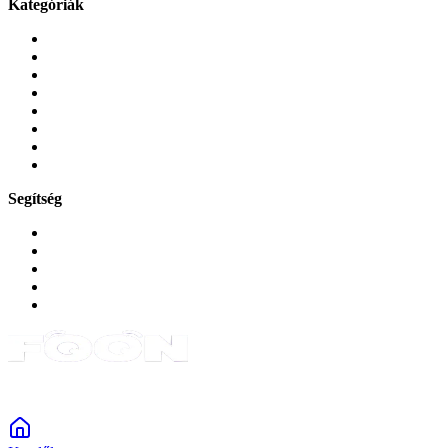
Kategóriák
Mobiltelefonok
Tokok és borítók
Üvegek és fóliák
Mobiltelefon-kiegeszitok
Játékok és Gaming
Zene és szórakozás
Okos
Tabletek
Segítség
GYIK a reklamáció kapcsán
Garancia és reklamáció
Általános szerződési feltételek
Bejelentkezés
Rendelések
Powered by Monokaido