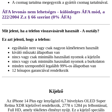
A csomag tartalma megegyezik a gyártói csomag tartalmával.
ÁFA levonás nem lehetséges - különleges ÁFA mód, a
222/2004 Z.z § 66 szerint (0% ÁFA)
Mit jelent, ha a telefon visszavásárolt használt - A osztály?
Ez azt jelenti, hogy a telefon:
egyáltalán nem vagy csak nagyon kíméletesen használt
kiváló műszaki állapotban van
nincs vagy csak minimális használati nyomok a kijelzőn
nincs vagy csak minimális használati nyomok a burkolaton
minden szempontból legalább 99%-os állapotban van
12 hónapos garanciával rendelkezik
Kijelző
Az iPhone 14 Plus egy lenyűgöző 6,7 hüvelykes OLED Super
Retina XDR kijelzővel rendelkezik, 2778 x 1284 px felbontással,
Full HD, amely tökéletes élményt nyújt. Ez a kijelző speciális