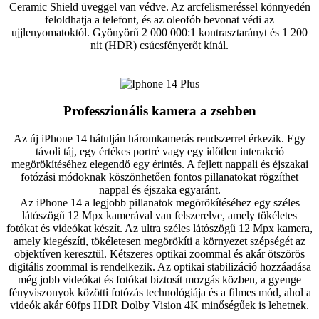
Ceramic Shield üveggel van védve. Az arcfelismeréssel könnyedén
feloldhatja a telefont, és az oleofób bevonat védi az
ujjlenyomatoktól. Gyönyörű 2 000 000:1 kontrasztarányt és 1 200
nit (HDR) csúcsfényerőt kínál.
Professzionális kamera a zsebben
Az új iPhone 14 hátulján háromkamerás rendszerrel érkezik. Egy
távoli táj, egy értékes portré vagy egy időtlen interakció
megörökítéséhez elegendő egy érintés. A fejlett nappali és éjszakai
fotózási módoknak köszönhetően fontos pillanatokat rögzíthet
nappal és éjszaka egyaránt.
Az iPhone 14 a legjobb pillanatok megörökítéséhez egy széles
látószögű 12 Mpx kamerával van felszerelve, amely tökéletes
fotókat és videókat készít. Az ultra széles látószögű 12 Mpx kamera,
amely kiegészíti, tökéletesen megörökíti a környezet szépségét az
objektíven keresztül. Kétszeres optikai zoommal és akár ötszörös
digitális zoommal is rendelkezik. Az optikai stabilizáció hozzáadása
még jobb videókat és fotókat biztosít mozgás közben, a gyenge
fényviszonyok közötti fotózás technológiája és a filmes mód, ahol a
videók akár 60fps HDR Dolby Vision 4K minőségűek is lehetnek.