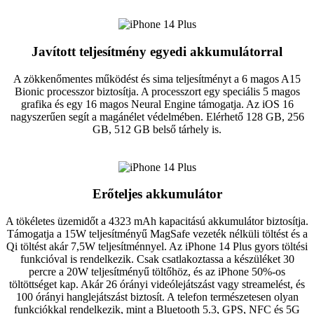
Javított teljesítmény egyedi akkumulátorral
A zökkenőmentes működést és sima teljesítményt a 6 magos A15
Bionic processzor biztosítja. A processzort egy speciális 5 magos
grafika és egy 16 magos Neural Engine támogatja. Az iOS 16
nagyszerűen segít a magánélet védelmében. Elérhető 128 GB, 256
GB, 512 GB belső tárhely is.
Erőteljes akkumulátor
A tökéletes üzemidőt a 4323 mAh kapacitású akkumulátor biztosítja.
Támogatja a 15W teljesítményű MagSafe vezeték nélküli töltést és a
Qi töltést akár 7,5W teljesítménnyel. Az iPhone 14 Plus gyors töltési
funkcióval is rendelkezik. Csak csatlakoztassa a készüléket 30
percre a 20W teljesítményű töltőhöz, és az iPhone 50%-os
töltöttséget kap. Akár 26 órányi videólejátszást vagy streamelést, és
100 órányi hanglejátszást biztosít. A telefon természetesen olyan
funkciókkal rendelkezik, mint a Bluetooth 5.3, GPS, NFC és 5G