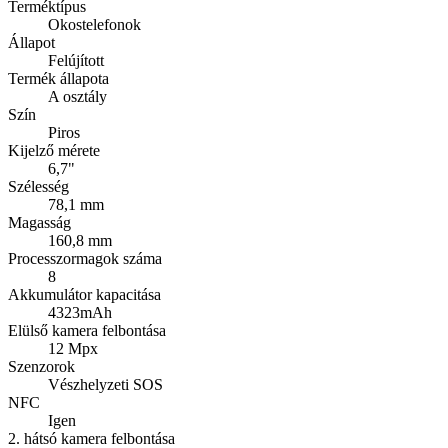
Terméktípus
Okostelefonok
Állapot
Felújított
Termék állapota
A osztály
Szín
Piros
Kijelző mérete
6,7"
Szélesség
78,1 mm
Magasság
160,8 mm
Processzormagok száma
8
Akkumulátor kapacitása
4323mAh
Elülső kamera felbontása
12 Mpx
Szenzorok
Vészhelyzeti SOS
NFC
Igen
2. hátsó kamera felbontása