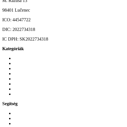
M. Rázusa 13
98401 Lučenec
ICO:
44547722
DIC:
2022734318
IC DPH:
SK2022734318
Kategóriák
Mobiltelefonok
Tokok és borítók
Üvegek és fóliák
Mobiltelefon-kiegeszitok
Játékok és Gaming
Zene és szórakozás
Okos
Tabletek
Segítség
GYIK a reklamáció kapcsán
Garancia és reklamáció
Általános szerződési feltételek