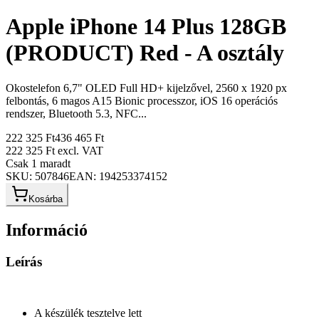
Apple iPhone 14 Plus 128GB
(PRODUCT) Red - A osztály
Okostelefon 6,7" OLED Full HD+ kijelzővel, 2560 x 1920 px
felbontás, 6 magos A15 Bionic processzor, iOS 16 operációs
rendszer, Bluetooth 5.3, NFC...
222 325 Ft
436 465 Ft
222 325 Ft
excl. VAT
Csak 1 maradt
SKU:
507846
EAN:
194253374152
Kosárba
Információ
Leírás
A készülék tesztelve lett