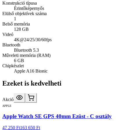
Konstrukció típusa
Érintőképernyős
Elülső objektívek száma
1
Belső memória
128 GB
Videó
4K@24/25/30/60fps
Bluetooth
Bluetooth 5.3
Műveleti memória (RAM)
6 GB
Chipkészlet
Apple A16 Bionic
Ezeket is kedvelheti
Akció
APPLE
Apple Watch SE GPS 40mm Ezüst - C osztály
47 250 Ft
163 650 Ft