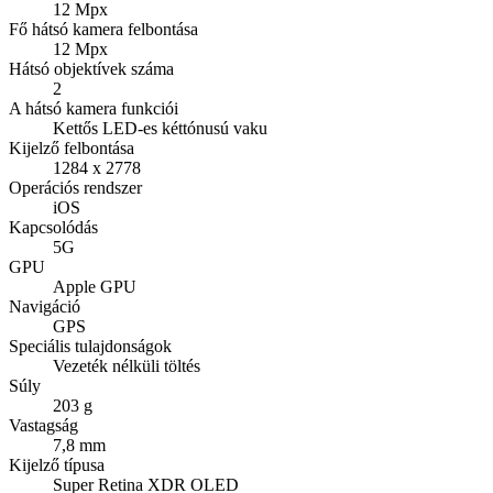
12 Mpx
Fő hátsó kamera felbontása
12 Mpx
Hátsó objektívek száma
2
A hátsó kamera funkciói
Kettős LED-es kéttónusú vaku
Kijelző felbontása
1284 x 2778
Operációs rendszer
iOS
Kapcsolódás
5G
GPU
Apple GPU
Navigáció
GPS
Speciális tulajdonságok
Vezeték nélküli töltés
Súly
203 g
Vastagság
7,8 mm
Kijelző típusa
Super Retina XDR OLED