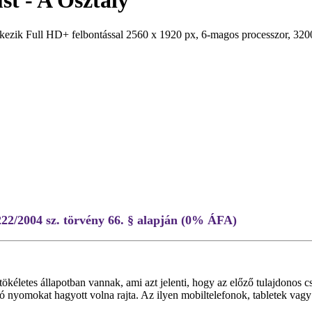
t - A Osztály
ik Full HD+ felbontással 2560 x 1920 px, 6-magos processzor, 3200
222/2004 sz. törvény 66. § alapján (0% ÁFA)
te tökéletes állapotban vannak, ami azt jelenti, hogy az előző tulajdono
ó nyomokat hagyott volna rajta. Az ilyen mobiltelefonok, tabletek vagy