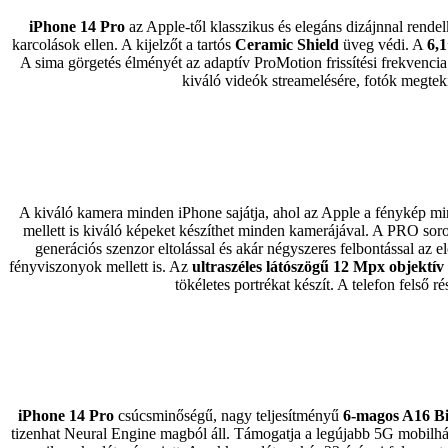
iPhone 14 Pro
az Apple-től klasszikus és elegáns dizájnnal rendel
karcolások ellen. A kijelzőt a tartós
Ceramic Shield
üveg védi. A
6,
A sima görgetés élményét az adaptív ProMotion frissítési frekvencia 
kiváló videók streamelésére, fotók megtek
A kiváló kamera minden iPhone sajátja, ahol az Apple a fénykép m
mellett is kiváló képeket készíthet minden kamerájával. A PRO sor
generációs szenzor eltolással és akár négyszeres felbontással az
fényviszonyok mellett is. Az
ultraszéles látószögű 12 Mpx objektív
tökéletes portrékat készít. A telefon felső
iPhone 14 Pro
csúcsminőségű, nagy teljesítményű
6-magos A16 Bi
tizenhat Neural Engine magból áll. Támogatja a legújabb 5G mobilháló