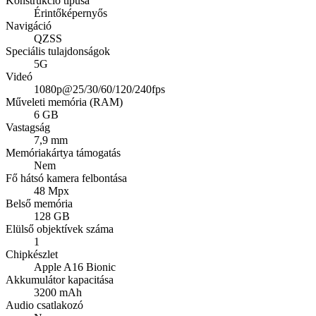
Konstrukció típusa
Érintőképernyős
Navigáció
QZSS
Speciális tulajdonságok
5G
Videó
1080p@25/30/60/120/240fps
Műveleti memória (RAM)
6 GB
Vastagság
7,9 mm
Memóriakártya támogatás
Nem
Fő hátsó kamera felbontása
48 Mpx
Belső memória
128 GB
Elülső objektívek száma
1
Chipkészlet
Apple A16 Bionic
Akkumulátor kapacitása
3200 mAh
Audio csatlakozó