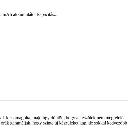
 mAh akkumulátor kapacitás...
s csak kicsomagolta, majd úgy döntött, hogy a készülék nem megfelelő
 órák garantálják, hogy szinte új készüléket kap, de sokkal kedvezőbb