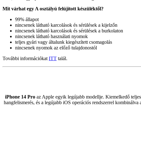
Mit várhat egy A osztályú felújított készüléktől?
99% állapot
nincsenek látható karcolások és sérülések a kijelzőn
nincsenek látható karcolások és sérülések a burkolaton
nincsenek látható használati nyomok
teljes gyári vagy általunk kiegészített csomagolás
nincsenek nyomok az előző tulajdonostól
További információkat
ITT
talál.
iPhone 14 Pro
az Apple egyik legújabb modellje. Kiemelkedő teljesí
hangfelismerés, és a legújabb iOS operációs rendszerrel kombinálva a