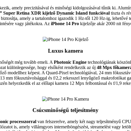
kezik, amely precizitásával és minőségi kidolgozásával tűnik ki. Alumíni
1” Super Retina XDR kijelző Dynamic Island funkcióval
tiszta és r
biztosítja, amely a tartalomhoz igazodik 1 Hz-től 120 Hz-ig, lehetővé té
intésére vagy játékokra. Az
iPhone 14 Pro
kijelzője akár 2000 nit fény
Luxus kamera
inőségét még tovább emeli. A
Photonic Engine
technológiának köszönh
ozat különlegessége, hogy elsőként rendelkezik az új
48 Mpx főkamerá
 előző modellhez képest. A Quard-Pixel technológiával, 24 mm fókusztávo
13 mm fókusztávolsággal és f/2,2 rekesszel lenyűgöző makrofotókat ga
 részén helyezkedik el az előlapi kamera 12 Mpx felbontással és f/1,9 rek
Csúcsminőségű teljesítmény
onic processzorral
van felszerelve, amely két nagy teljesítményű CP
zatot is, amely villámgyors internetböngészést, streamelést vagy letölt