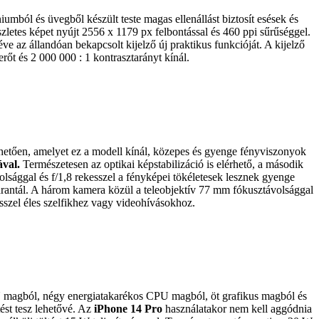
umból és üvegből készült teste magas ellenállást biztosít esések és
észletes képet nyújt 2556 x 1179 px felbontással és 460 ppi sűrűséggel.
ve az állandóan bekapcsolt kijelző új praktikus funkcióját. A kijelző
erőt és 2 000 000 : 1 kontrasztarányt kínál.
etően, amelyet ez a modell kínál, közepes és gyenge fényviszonyok
val.
Természetesen az optikai képstabilizáció is elérhető, a második
lsággal és f/1,8 rekesszel a fényképei tökéletesek lesznek gyenge
rantál. A három kamera közül a teleobjektív 77 mm fókusztávolsággal
esszel éles szelfikhez vagy videohívásokhoz.
U magból, négy energiatakarékos CPU magból, öt grafikus magból és
ést tesz lehetővé. Az
iPhone 14 Pro
használatakor nem kell aggódnia