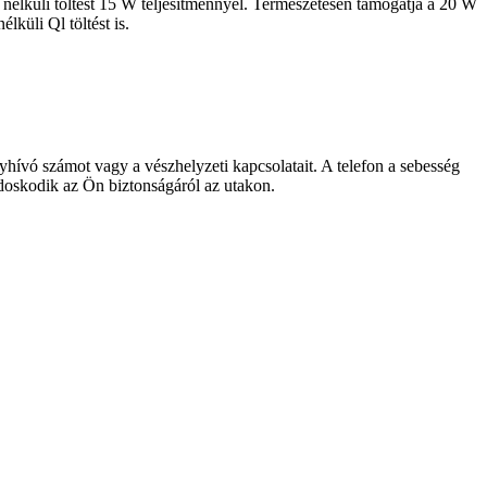
k nélküli töltést 15 W teljesítménnyel. Természetesen támogatja a 20 W
lküli Ql töltést is.
lyhívó számot vagy a vészhelyzeti kapcsolatait. A telefon a sebesség
doskodik az Ön biztonságáról az utakon.