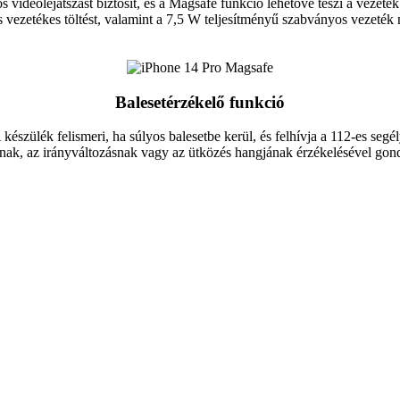
videólejátszást biztosít, és a Magsafe funkció lehetővé teszi a vezeté
 vezetékes töltést, valamint a 7,5 W teljesítményű szabványos vezeték né
Balesetérzékelő funkció
 készülék felismeri, ha súlyos balesetbe kerül, és felhívja a 112-es segé
snak, az irányváltozásnak vagy az ütközés hangjának érzékelésével gon