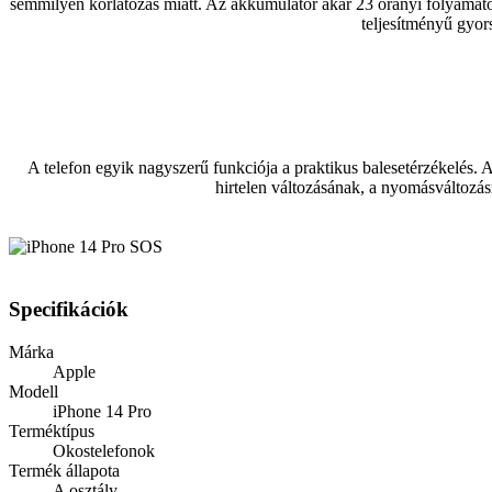
semmilyen korlátozás miatt. Az akkumulátor akár 23 órányi folyamatos 
teljesítményű gyors
A telefon egyik nagyszerű funkciója a praktikus balesetérzékelés. A
hirtelen változásának, a nyomásváltozá
Specifikációk
Márka
Apple
Modell
iPhone 14 Pro
Terméktípus
Okostelefonok
Termék állapota
A osztály