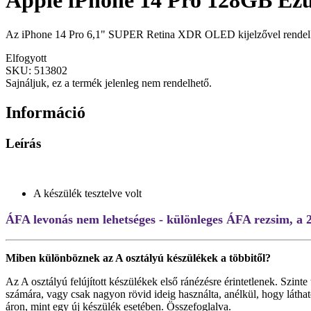
Apple iPhone 14 Pro 128GB Ezüs
Az iPhone 14 Pro 6,1" SUPER Retina XDR OLED kijelzővel rendelkez
Elfogyott
SKU:
513802
Sajnáljuk, ez a termék jelenleg nem rendelhető.
Információ
Leírás
A készülék tesztelve volt
ÁFA levonás nem lehetséges - különleges ÁFA rezsim, a 
Miben különböznek az A osztályú készülékek a többitől?
Az A osztályú felújított készülékek első ránézésre érintetlenek. Szin
számára, vagy csak nagyon rövid ideig használta, anélkül, hogy láthat
áron, mint egy új készülék esetében. Összefoglalva.