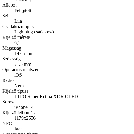
Állapot
Felújított
Szín
Lila
Csatlakozó típusa
Lightning csatlakozó
Kijelző mérete
6,1"
Magasság
147,5 mm
Szélesség
71,5 mm
Operációs rendszer
iOS
Rádió
Nem
Kijelző típusa
LTPO Super Retina XDR OLED
Sorozat
iPhone 14
Kijelző felbontása
1179x2556
NFC
Igen