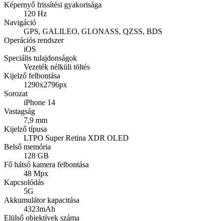
Képernyő frissítési gyakorisága
120 Hz
Navigáció
GPS, GALILEO, GLONASS, QZSS, BDS
Operációs rendszer
iOS
Speciális tulajdonságok
Vezeték nélküli töltés
Kijelző felbontása
1290x2796px
Sorozat
iPhone 14
Vastagság
7,9 mm
Kijelző típusa
LTPO Super Retina XDR OLED
Belső memória
128 GB
Fő hátsó kamera felbontása
48 Mpx
Kapcsolódás
5G
Akkumulátor kapacitása
4323mAh
Elülső objektívek száma