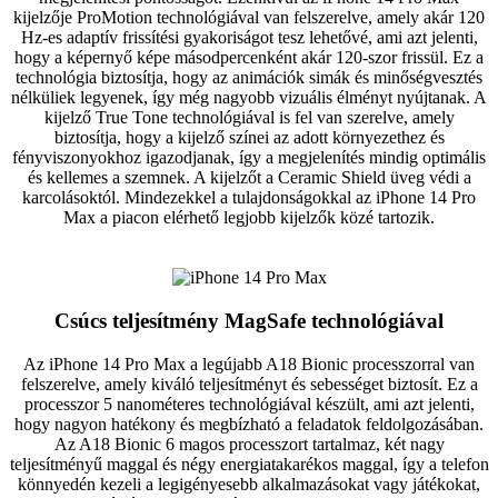
kijelzője ProMotion technológiával van felszerelve, amely akár 120
Hz-es adaptív frissítési gyakoriságot tesz lehetővé, ami azt jelenti,
hogy a képernyő képe másodpercenként akár 120-szor frissül. Ez a
technológia biztosítja, hogy az animációk simák és minőségvesztés
nélküliek legyenek, így még nagyobb vizuális élményt nyújtanak. A
kijelző True Tone technológiával is fel van szerelve, amely
biztosítja, hogy a kijelző színei az adott környezethez és
fényviszonyokhoz igazodjanak, így a megjelenítés mindig optimális
és kellemes a szemnek. A kijelzőt a Ceramic Shield üveg védi a
karcolásoktól. Mindezekkel a tulajdonságokkal az iPhone 14 Pro
Max a piacon elérhető legjobb kijelzők közé tartozik.
Csúcs teljesítmény MagSafe technológiával
Az iPhone 14 Pro Max a legújabb A18 Bionic processzorral van
felszerelve, amely kiváló teljesítményt és sebességet biztosít. Ez a
processzor 5 nanométeres technológiával készült, ami azt jelenti,
hogy nagyon hatékony és megbízható a feladatok feldolgozásában.
Az A18 Bionic 6 magos processzort tartalmaz, két nagy
teljesítményű maggal és négy energiatakarékos maggal, így a telefon
könnyedén kezeli a legigényesebb alkalmazásokat vagy játékokat,