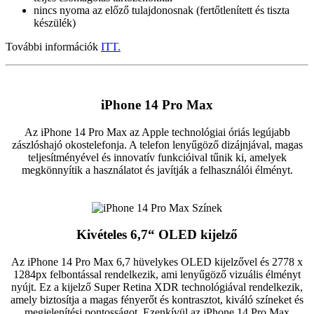
nincs nyoma az előző tulajdonosnak (fertőtlenített és tiszta
készülék)
További információk
ITT.
iPhone 14 Pro Max
Az iPhone 14 Pro Max az Apple technológiai óriás legújabb
zászlóshajó okostelefonja. A telefon lenyűgöző dizájnjával, magas
teljesítményével és innovatív funkcióival tűnik ki, amelyek
megkönnyítik a használatot és javítják a felhasználói élményt.
Kivételes 6,7“ OLED kijelző
Az iPhone 14 Pro Max 6,7 hüvelykes OLED kijelzővel és 2778 x
1284px felbontással rendelkezik, ami lenyűgöző vizuális élményt
nyújt. Ez a kijelző Super Retina XDR technológiával rendelkezik,
amely biztosítja a magas fényerőt és kontrasztot, kiváló színeket és
megjelenítési pontosságot. Ezenkívül az iPhone 14 Pro Max