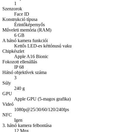
1
Szenzorok
Face ID
Konstrukció típusa
Érintőképernyős
Műveleti memória (RAM)
6 GB
A hátsó kamera funkciói
Kettős LED-es kéttónusú vaku
Chipkészlet
Apple A16 Bionic
Fokozott ellenállás
IP 68
Hátsó objektívek száma
3
Súly
240 g
GPU
Apple GPU (5-magos grafika)
Videó
1080p@25/30/60/120/240fps
NFC
Igen
3. hátsó kamera felbontása
12 Mpx