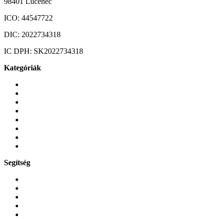
98401 Lučenec
ICO:
44547722
DIC:
2022734318
IC DPH:
SK2022734318
Kategóriák
Mobiltelefonok
Tokok és borítók
Üvegek és fóliák
Mobiltelefon-kiegeszitok
Játékok és Gaming
Zene és szórakozás
Okos
Tabletek
Segítség
GYIK a reklamáció kapcsán
Garancia és reklamáció
Általános szerződési feltételek
Bejelentkezés
Rendelések