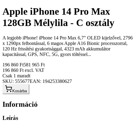
Apple iPhone 14 Pro Max
128GB Mélylila - C osztály
A legjobb iPhone! iPhone 14 Pro Max 6,7" OLED kijelzővel, 2796
x 1290px felbontással, 6 magos Apple A16 Bionic processzorral,
120 Hz frissítési gyakorisággal, 4323 mAh akkumulátor
kapacitással, GPS, NFC, 5G, gyors töltéssel...
196 860 Ft
581 965 Ft
196 860 Ft
excl. VAT
Csak 1 maradt
SKU:
555677
EAN:
194253380627
Kosárba
Információ
Leírás