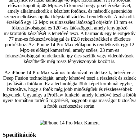
először kapott új 48 Mpx-es fő kamerát négy pixel érzékelővel,
amely alkalmazkodik a készített fotóhoz, és második generációs
szenzor eltolásos optikai képstabilizációval rendelkezik. A második
érzékelő egy 12 Mpx-es ultraszéles látószögű objektív 13 mm-es
fókusztávolsággal és 120°-os látószöggel, amely lenyűgöző
makrofotók készítését is lehetővé teszi. A harmadik egy teleobjektív
77 mm-es fókusztávolsággal és f/2.8 rekeszértékkel a tökéletes
portrékhoz. Az iPhone 14 Pro Max előlapon is rendelkezik egy 12
Mpx-es előlapi kamerával, amely széles, 23 mm-es
fókusztávolsággal rendelkezik, így éles szelfik vagy videohívások
készíthetők még rossz fényviszonyok között is.
Az iPhone 14 Pro Max számos funkcióval rendelkezik, beleértve a
Deep Fusion technológiát, amely lehetővé teszi a részletek és színek
javítását a fotókon. Ez a technológia több képet kombinál egybe,
biztosítva, hogy a fotók még jobb minőségűek és részletesebbek
legyenek. Ugyanígy a ProRaw funkció, amely lehetővé teszi a fotók
nyers formában történő rögzítését, nagyobb rugalmasságot biztosítva
a fotók szerkesztése során.
Specifikációk