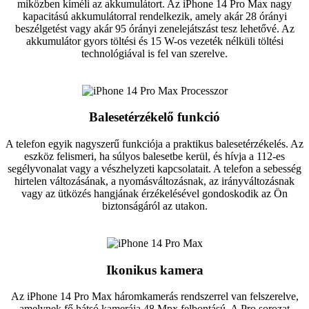
miközben kíméli az akkumulátort. Az iPhone 14 Pro Max nagy
kapacitású akkumulátorral rendelkezik, amely akár 28 órányi
beszélgetést vagy akár 95 órányi zenelejátszást tesz lehetővé. Az
akkumulátor gyors töltési és 15 W-os vezeték nélküli töltési
technológiával is fel van szerelve.
Balesetérzékelő funkció
A telefon egyik nagyszerű funkciója a praktikus balesetérzékelés. Az
eszköz felismeri, ha súlyos balesetbe kerül, és hívja a 112-es
segélyvonalat vagy a vészhelyzeti kapcsolatait. A telefon a sebesség
hirtelen változásának, a nyomásváltozásnak, az irányváltozásnak
vagy az ütközés hangjának érzékelésével gondoskodik az Ön
biztonságáról az utakon.
Ikonikus kamera
Az iPhone 14 Pro Max háromkamerás rendszerrel van felszerelve,
amelynek fő hátsó kamerája 48 Mpx felbontású. A Pro sorozat