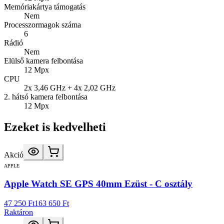
Memóriakártya támogatás
Nem
Processzormagok száma
6
Rádió
Nem
Elülső kamera felbontása
12 Mpx
CPU
2x 3,46 GHz + 4x 2,02 GHz
2. hátsó kamera felbontása
12 Mpx
Ezeket is kedvelheti
Akció
APPLE
Apple Watch SE GPS 40mm Ezüst - C osztály
47 250 Ft
163 650 Ft
Raktáron