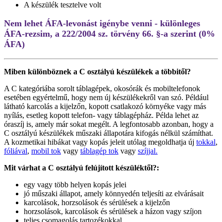
A készülék tesztelve volt
Nem lehet ÁFA-levonást igénybe venni - különleges
ÁFA-rezsim, a 222/2004 sz. törvény 66. §-a szerint (0%
ÁFA)
Miben különböznek a C osztályú készülékek a többitől?
A C kategóriába sorolt táblagépek, okosórák és mobiltelefonok
esetében egyértelmű, hogy nem új készülékekről van szó. Például
látható karcolás a kijelzőn, kopott csatlakozó környéke vagy más
nyílás, esetleg kopott telefon- vagy táblagépház. Példa lehet az
óraszíj is, amely már sokat megélt. A legfontosabb azonban, hogy a
C osztályú készülékek műszaki állapotára kifogás nélkül számíthat.
A kozmetikai hibákat vagy kopás jeleit utólag megoldhatja új
tokkal
,
fóliával
,
mobil tok
vagy
táblagép tok
vagy
szíjjal.
Mit várhat a C osztályú felújított készüléktől?:
egy vagy több helyen kopás jelei
jó műszaki állapot, amely könnyedén teljesíti az elvárásait
karcolások, horzsolások és sérülések a kijelzőn
horzsolások, karcolások és sérülések a házon vagy szíjon
teljes csomagolás tartozékokkal