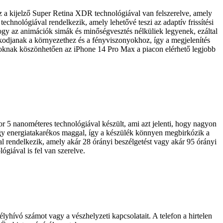
 a kijelző Super Retina XDR technológiával van felszerelve, amely
echnológiával rendelkezik, amely lehetővé teszi az adaptív frissítési
hogy az animációk simák és minőségvesztés nélküliek legyenek, ezáltal
zkodjanak a környezethez és a fényviszonyokhoz, így a megjelenítés
ágoknak köszönhetően az iPhone 14 Pro Max a piacon elérhető legjobb
or 5 nanométeres technológiával készült, ami azt jelenti, hogy nagyon
gy energiatakarékos maggal, így a készülék könnyen megbirkózik a
 rendelkezik, amely akár 28 órányi beszélgetést vagy akár 95 órányi
ógiával is fel van szerelve.
élyhívó számot vagy a vészhelyzeti kapcsolatait. A telefon a hirtelen