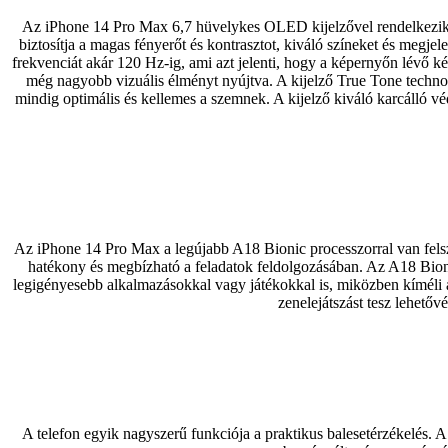
Az iPhone 14 Pro Max 6,7 hüvelykes OLED kijelzővel rendelkezik, 
biztosítja a magas fényerőt és kontrasztot, kiváló színeket és megje
frekvenciát akár 120 Hz-ig, ami azt jelenti, hogy a képernyőn lévő k
még nagyobb vizuális élményt nyújtva. A kijelző True Tone technol
mindig optimális és kellemes a szemnek. A kijelző kiváló karcálló 
Az iPhone 14 Pro Max a legújabb A18 Bionic processzorral van felszer
hatékony és megbízható a feladatok feldolgozásában. Az A18 Bion
legigényesebb alkalmazásokkal vagy játékokkal is, miközben kíméli 
zenelejátszást tesz lehetőv
A telefon egyik nagyszerű funkciója a praktikus balesetérzékelés. A 