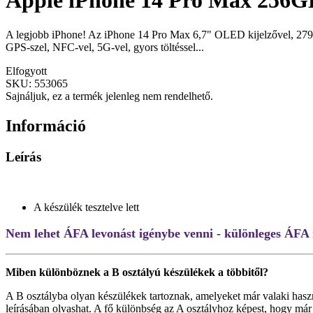
Apple iPhone 14 Pro Max 256GB
A legjobb iPhone! Az iPhone 14 Pro Max 6,7" OLED kijelzővel, 2796 
GPS-szel, NFC-vel, 5G-vel, gyors töltéssel...
Elfogyott
SKU:
553065
Sajnáljuk, ez a termék jelenleg nem rendelhető.
Információ
Leírás
A készülék tesztelve lett
Nem lehet ÁFA levonást igénybe venni - különleges ÁFA 
Miben különböznek a B osztályú készülékek a többitől?
A B osztályba olyan készülékek tartoznak, amelyeket már valaki hasz
leírásában olvashat. A fő különbség az A osztályhoz képest, hogy már 