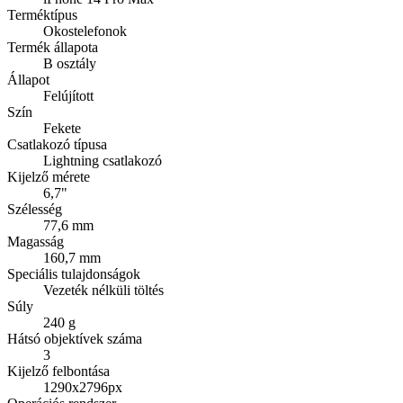
Terméktípus
Okostelefonok
Termék állapota
B osztály
Állapot
Felújított
Szín
Fekete
Csatlakozó típusa
Lightning csatlakozó
Kijelző mérete
6,7"
Szélesség
77,6 mm
Magasság
160,7 mm
Speciális tulajdonságok
Vezeték nélküli töltés
Súly
240 g
Hátsó objektívek száma
3
Kijelző felbontása
1290x2796px