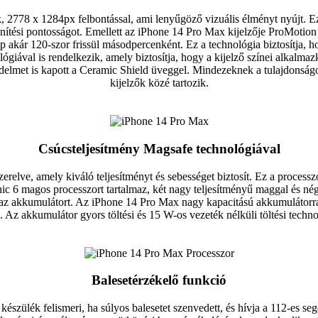
2778 x 1284px felbontással, ami lenyűgöző vizuális élményt nyújt. Ez
lenítési pontosságot. Emellett az iPhone 14 Pro Max kijelzője ProMotion t
ép akár 120-szor frissül másodpercenként. Ez a technológia biztosítja, 
ógiával is rendelkezik, amely biztosítja, hogy a kijelző színei alkalma
védelmet is kapott a Ceramic Shield üveggel. Mindezeknek a tulajdons
kijelzők közé tartozik.
Csúcsteljesítmény Magsafe technológiával
elve, amely kiváló teljesítményt és sebességet biztosít. Ez a processz
ic 6 magos processzort tartalmaz, két nagy teljesítményű maggal és né
az akkumulátort. Az iPhone 14 Pro Max nagy kapacitású akkumulátorral
é. Az akkumulátor gyors töltési és 15 W-os vezeték nélküli töltési technol
Balesetérzékelő funkció
készülék felismeri, ha súlyos balesetet szenvedett, és hívja a 112-es seg