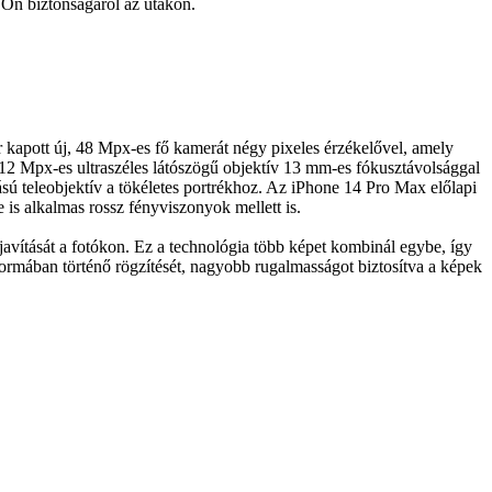
 Ön biztonságáról az utakon.
kapott új, 48 Mpx-es fő kamerát négy pixeles érzékelővel, amely
 12 Mpx-es ultraszéles látószögű objektív 13 mm-es fókusztávolsággal
sú teleobjektív a tökéletes portrékhoz. Az iPhone 14 Pro Max előlapi
is alkalmas rossz fényviszonyok mellett is.
javítását a fotókon. Ez a technológia több képet kombinál egybe, így
ormában történő rögzítését, nagyobb rugalmasságot biztosítva a képek