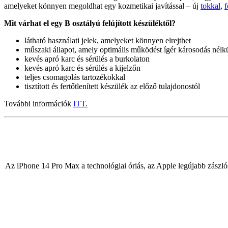
amelyeket könnyen megoldhat egy kozmetikai javítással – új
tokkal
,
f
Mit várhat el egy B osztályú felújított készüléktől?
látható használati jelek, amelyeket könnyen elrejthet
műszaki állapot, amely optimális működést ígér károsodás nélk
kevés apró karc és sérülés a burkolaton
kevés apró karc és sérülés a kijelzőn
teljes csomagolás tartozékokkal
tisztított és fertőtlenített készülék az előző tulajdonostól
További információk
ITT.
Az iPhone 14 Pro Max a technológiai óriás, az Apple legújabb zászlós