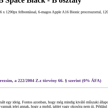
 Space Black - B osztály
x 1290px felbontással, 6-magos Apple A16 Bionic processzorral, 120 
rezsim, a 222/2004 Z.z törvény 66. § szerint (0% ÁFA)
nált egy ideig. Fontos azonban, hogy még mindig kiváló műszaki állap
vannak jelei annak, hogy a mobil, tablet vagy okosóra nem új. Például 