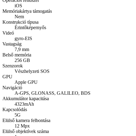
Operációs rendszer
iOS
Memóriakártya támogatás
Nem
Konstrukció típusa
Érintőképernyős
Videó
gyro-EIS
Vastagság
7,9 mm
Belső memória
256 GB
Szenzorok
Vészhelyzeti SOS
GPU
Apple GPU
Navigáció
A-GPS, GLONASS, GALILEO, BDS
Akkumulátor kapacitása
4323mAh
Kapcsolódás
5G
Elülső kamera felbontása
12 Mpx
Elülső objektívek száma