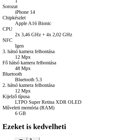
1
Sorozat
iPhone 14
Chipkészlet
Apple A16 Bionic
CPU
2x 3,46 GHz + 4x 2,02 GHz
NFC
Igen
3. hátsó kamera felbontása
12 Mpx
Fő hátsó kamera felbontása
48 Mpx
Bluetooth
Bluetooth 5.3
2. hátsó kamera felbontása
12 Mpx
Kijelző típusa
LTPO Super Retina XDR OLED
Műveleti memória (RAM)
6 GB
Ezeket is kedvelheti