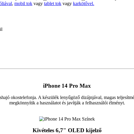
óliával
,
mobil tok
vagy
tablet tok
vagy
karkötővel.
ül
iPhone 14 Pro Max
hajó okostelefonja. A készülék lenyűgöző dizájnjával, magas teljesítmé
megkönnyítik a használatot és javítják a felhasználói élményt.
Kivételes 6,7" OLED kijelző