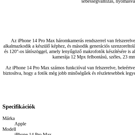
sebességváltozás, nyomásvál
Az iPhone 14 Pro Max háromkamerás rendszerrel van felszerelve,
alkalmazkodik a készülő képhez, és második generációs szenzoreltolá
és 120°-os látószöggel, amely lenyűgöző makrofotók készítésére is a
kamerája 12 Mpx felbontású, széles, 23 mm-
Az iPhone 14 Pro Max számos funkcióval van felszerelve, beleértve a
biztosítva, hogy a fotók még jobb minőségűek és részletesebbek legy
Specifikációk
Márka
Apple
Modell
iPhone 14 Pro Max