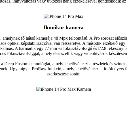
tozás, irányváltozás vagy ütközési hang érzékelésével gondoskodik az
Ikonikus kamera
 amelynek fő hátsó kamerája 48 Mpx felbontású. A Pro sorozat először 
sos optikai képstabilizációval van felszerelve. A második érzékelő egy
lkalmas. A harmadik egy 77 mm-es fókusztávolságú és f/2.8 rekesznyílá
es fókusztávolsággal, amely éles szelfik vagy videohívások készítésére 
 Deep Fusion technológiát, amely lehetővé teszi a részletek és színek 
enek. Ugyanígy a ProRaw funkció, amely lehetővé teszi a fotók nyers f
szerkesztése során.