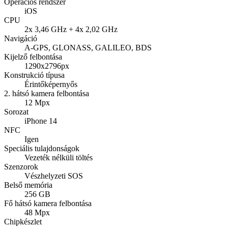
Operációs rendszer
iOS
CPU
2x 3,46 GHz + 4x 2,02 GHz
Navigáció
A-GPS, GLONASS, GALILEO, BDS
Kijelző felbontása
1290x2796px
Konstrukció típusa
Érintőképernyős
2. hátsó kamera felbontása
12 Mpx
Sorozat
iPhone 14
NFC
Igen
Speciális tulajdonságok
Vezeték nélküli töltés
Szenzorok
Vészhelyzeti SOS
Belső memória
256 GB
Fő hátsó kamera felbontása
48 Mpx
Chipkészlet