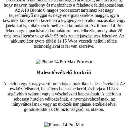
hogy nagyon hatékony és megbízható a feladatok feldolgozásában.
Az A18 Bionic 6 magos processzort tartalmaz két nagy
teljesítményű maggal és négy energiatakarékos maggal, így a
készülék könnyedén kezelheti a legigényesebb alkalmazásokat vagy
játékokat is, miközben kíméli az akkumulátort. Az iPhone 14 Pro
Max nagy kapacitású akkumulátorral rendelkezik, amely akár 28
órás beszélgetést vagy akár 95 órás zenelejátszást tesz lehetővé. Az
akkumulátor gyors töltési és 15 W-os vezeték nélküli töltési
technológiával is fel van szerelve.
Balesetérzékelő funkció
A telefon egyik nagyszerű funkciója a praktikus balesetérzékelő. Az
eszköz felismeri, ha súlyos balesetbe kerül, és hívja a 112-es
segélyhívó számot vagy a vészhelyzeti kapcsolatait. A telefon a
sebesség hirtelen változásának, a nyomásváltozásnak, az
irányváltozásnak vagy az ütközés hangjának érzékelésével
gondoskodik az Ön biztonságáról az utakon.