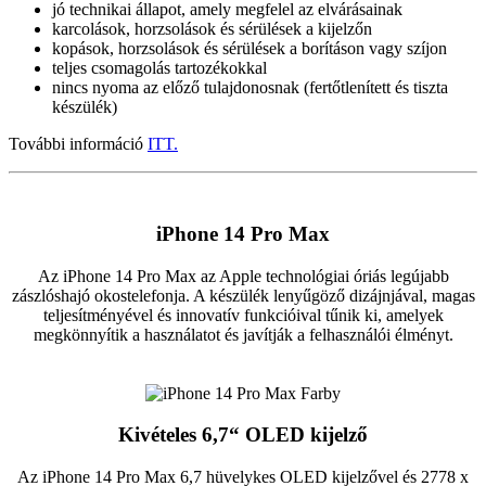
jó technikai állapot, amely megfelel az elvárásainak
karcolások, horzsolások és sérülések a kijelzőn
kopások, horzsolások és sérülések a borításon vagy szíjon
teljes csomagolás tartozékokkal
nincs nyoma az előző tulajdonosnak (fertőtlenített és tiszta
készülék)
További információ
ITT.
iPhone 14 Pro Max
Az iPhone 14 Pro Max az Apple technológiai óriás legújabb
zászlóshajó okostelefonja. A készülék lenyűgöző dizájnjával, magas
teljesítményével és innovatív funkcióival tűnik ki, amelyek
megkönnyítik a használatot és javítják a felhasználói élményt.
Kivételes 6,7“ OLED kijelző
Az iPhone 14 Pro Max 6,7 hüvelykes OLED kijelzővel és 2778 x