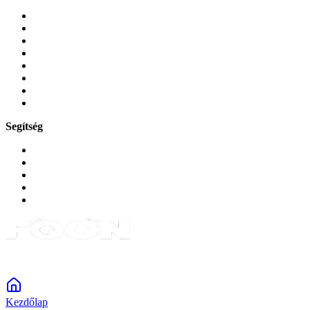
Mobiltelefonok
Tokok és borítók
Üvegek és fóliák
Mobiltelefon-kiegeszitok
Játékok és Gaming
Zene és szórakozás
Okos
Tabletek
Segítség
GYIK a reklamáció kapcsán
Garancia és reklamáció
Általános szerződési feltételek
Bejelentkezés
Rendelések
Powered by Monokaido
Kezdőlap