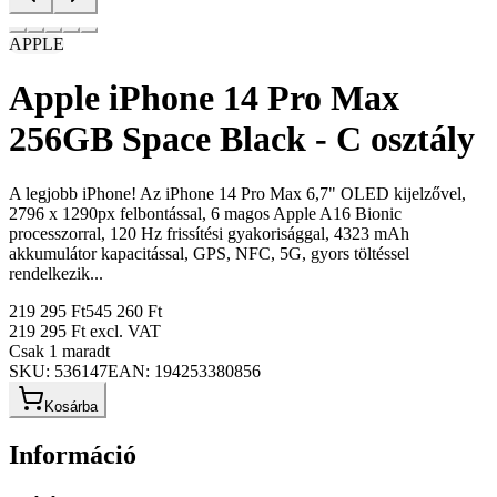
APPLE
Apple iPhone 14 Pro Max
256GB Space Black - C osztály
A legjobb iPhone! Az iPhone 14 Pro Max 6,7" OLED kijelzővel,
2796 x 1290px felbontással, 6 magos Apple A16 Bionic
processzorral, 120 Hz frissítési gyakorisággal, 4323 mAh
akkumulátor kapacitással, GPS, NFC, 5G, gyors töltéssel
rendelkezik...
219 295 Ft
545 260 Ft
219 295 Ft
excl. VAT
Csak 1 maradt
SKU:
536147
EAN:
194253380856
Kosárba
Információ