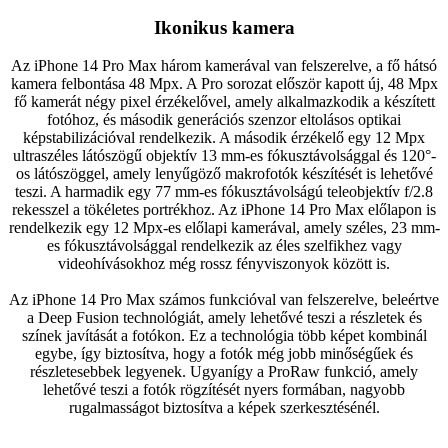
Ikonikus kamera
Az iPhone 14 Pro Max három kamerával van felszerelve, a fő hátsó
kamera felbontása 48 Mpx. A Pro sorozat először kapott új, 48 Mpx
fő kamerát négy pixel érzékelővel, amely alkalmazkodik a készített
fotóhoz, és második generációs szenzor eltolásos optikai
képstabilizációval rendelkezik. A második érzékelő egy 12 Mpx
ultraszéles látószögű objektív 13 mm-es fókusztávolsággal és 120°-
os látószöggel, amely lenyűgöző makrofotók készítését is lehetővé
teszi. A harmadik egy 77 mm-es fókusztávolságú teleobjektív f/2.8
rekesszel a tökéletes portrékhoz. Az iPhone 14 Pro Max előlapon is
rendelkezik egy 12 Mpx-es előlapi kamerával, amely széles, 23 mm-
es fókusztávolsággal rendelkezik az éles szelfikhez vagy
videohívásokhoz még rossz fényviszonyok között is.
Az iPhone 14 Pro Max számos funkcióval van felszerelve, beleértve
a Deep Fusion technológiát, amely lehetővé teszi a részletek és
színek javítását a fotókon. Ez a technológia több képet kombinál
egybe, így biztosítva, hogy a fotók még jobb minőségűek és
részletesebbek legyenek. Ugyanígy a ProRaw funkció, amely
lehetővé teszi a fotók rögzítését nyers formában, nagyobb
rugalmasságot biztosítva a képek szerkesztésénél.