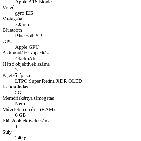
Apple A16 Bionic
Videó
gyro-EIS
Vastagság
7,9 mm
Bluetooth
Bluetooth 5.3
GPU
Apple GPU
Akkumulátor kapacitása
4323mAh
Hátsó objektívek száma
3
Kijelző típusa
LTPO Super Retina XDR OLED
Kapcsolódás
5G
Memóriakártya támogatás
Nem
Műveleti memória (RAM)
6 GB
Elülső objektívek száma
1
Súly
240 g