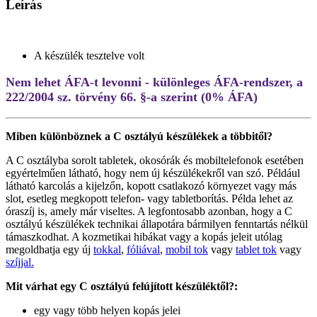
Leírás
A készülék tesztelve volt
Nem lehet ÁFA-t levonni - különleges ÁFA-rendszer, a
222/2004 sz. törvény 66. §-a szerint (0% ÁFA)
Miben különböznek a C osztályú készülékek a többitől?
A C osztályba sorolt tabletek, okosórák és mobiltelefonok esetében
egyértelműen látható, hogy nem új készülékekről van szó. Például
látható karcolás a kijelzőn, kopott csatlakozó környezet vagy más
slot, esetleg megkopott telefon- vagy tabletborítás. Példa lehet az
óraszíj is, amely már viseltes. A legfontosabb azonban, hogy a C
osztályú készülékek technikai állapotára bármilyen fenntartás nélkül
támaszkodhat. A kozmetikai hibákat vagy a kopás jeleit utólag
megoldhatja egy új
tokkal
,
fóliával
,
mobil tok
vagy
tablet tok
vagy
szíjjal.
Mit várhat egy C osztályú felújított készüléktől?:
egy vagy több helyen kopás jelei