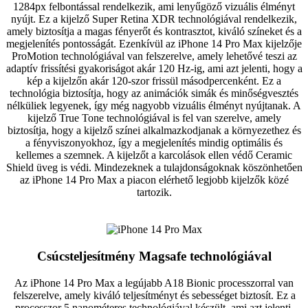
1284px felbontással rendelkezik, ami lenyűgöző vizuális élményt
nyújt. Ez a kijelző Super Retina XDR technológiával rendelkezik,
amely biztosítja a magas fényerőt és kontrasztot, kiváló színeket és a
megjelenítés pontosságát. Ezenkívül az iPhone 14 Pro Max kijelzője
ProMotion technológiával van felszerelve, amely lehetővé teszi az
adaptív frissítési gyakoriságot akár 120 Hz-ig, ami azt jelenti, hogy a
kép a kijelzőn akár 120-szor frissül másodpercenként. Ez a
technológia biztosítja, hogy az animációk simák és minőségvesztés
nélküliek legyenek, így még nagyobb vizuális élményt nyújtanak. A
kijelző True Tone technológiával is fel van szerelve, amely
biztosítja, hogy a kijelző színei alkalmazkodjanak a környezethez és
a fényviszonyokhoz, így a megjelenítés mindig optimális és
kellemes a szemnek. A kijelzőt a karcolások ellen védő Ceramic
Shield üveg is védi. Mindezeknek a tulajdonságoknak köszönhetően
az iPhone 14 Pro Max a piacon elérhető legjobb kijelzők közé
tartozik.
Csúcsteljesítmény Magsafe technológiával
Az iPhone 14 Pro Max a legújabb A18 Bionic processzorral van
felszerelve, amely kiváló teljesítményt és sebességet biztosít. Ez a
processzor 5 nanométeres technológiával készült, ami azt jelenti,