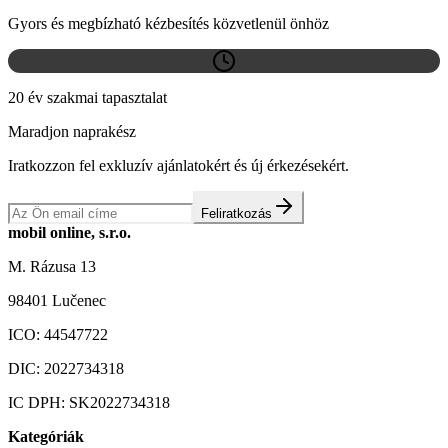
Gyors és megbízható kézbesítés közvetlenül önhöz
20 év szakmai tapasztalat
Maradjon naprakész
Iratkozzon fel exkluzív ajánlatokért és új érkezésekért.
Feliratkozás
mobil online, s.r.o.
M. Rázusa 13
98401 Lučenec
ICO:
44547722
DIC:
2022734318
IC DPH:
SK2022734318
Kategóriák