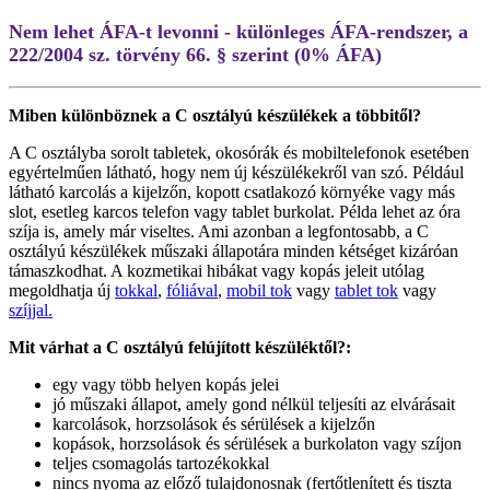
Nem lehet ÁFA-t levonni - különleges ÁFA-rendszer, a
222/2004 sz. törvény 66. § szerint (0% ÁFA)
Miben különböznek a C osztályú készülékek a többitől?
A C osztályba sorolt tabletek, okosórák és mobiltelefonok esetében
egyértelműen látható, hogy nem új készülékekről van szó. Például
látható karcolás a kijelzőn, kopott csatlakozó környéke vagy más
slot, esetleg karcos telefon vagy tablet burkolat. Példa lehet az óra
szíja is, amely már viseltes. Ami azonban a legfontosabb, a C
osztályú készülékek műszaki állapotára minden kétséget kizáróan
támaszkodhat. A kozmetikai hibákat vagy kopás jeleit utólag
megoldhatja új
tokkal
,
fóliával
,
mobil tok
vagy
tablet tok
vagy
szíjjal.
Mit várhat a C osztályú felújított készüléktől?:
egy vagy több helyen kopás jelei
jó műszaki állapot, amely gond nélkül teljesíti az elvárásait
karcolások, horzsolások és sérülések a kijelzőn
kopások, horzsolások és sérülések a burkolaton vagy szíjon
teljes csomagolás tartozékokkal
nincs nyoma az előző tulajdonosnak (fertőtlenített és tiszta