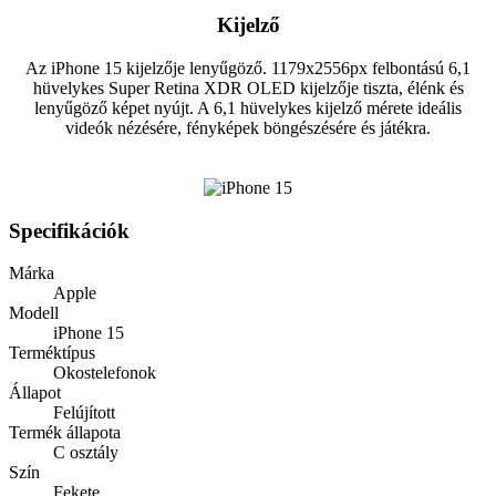
Kijelző
Az iPhone 15 kijelzője lenyűgöző. 1179x2556px felbontású 6,1
hüvelykes Super Retina XDR OLED kijelzője tiszta, élénk és
lenyűgöző képet nyújt. A 6,1 hüvelykes kijelző mérete ideális
videók nézésére, fényképek böngészésére és játékra.
Specifikációk
Márka
Apple
Modell
iPhone 15
Terméktípus
Okostelefonok
Állapot
Felújított
Termék állapota
C osztály
Szín
Fekete