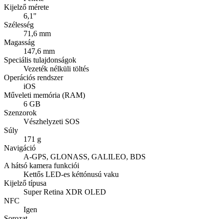
Kijelző mérete
6,1"
Szélesség
71,6 mm
Magasság
147,6 mm
Speciális tulajdonságok
Vezeték nélküli töltés
Operációs rendszer
iOS
Műveleti memória (RAM)
6 GB
Szenzorok
Vészhelyzeti SOS
Súly
171 g
Navigáció
A-GPS, GLONASS, GALILEO, BDS
A hátsó kamera funkciói
Kettős LED-es kéttónusú vaku
Kijelző típusa
Super Retina XDR OLED
NFC
Igen
Sorozat