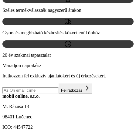
Széles termékválaszték nagyszerű árakon
Gyors és megbízható kézbesítés közvetlenül önhöz
20 év szakmai tapasztalat
Maradjon naprakész
Iratkozzon fel exkluzív ajánlatokért és új érkezésekért.
Feliratkozás
mobil online, s.r.o.
M. Rázusa 13
98401 Lučenec
ICO:
44547722