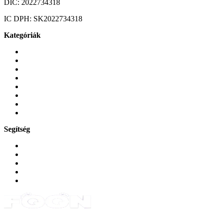
DIC:
2022734318
IC DPH:
SK2022734318
Kategóriák
Mobiltelefonok
Tokok és borítók
Üvegek és fóliák
Mobiltelefon-kiegeszitok
Játékok és Gaming
Zene és szórakozás
Okos
Tabletek
Segítség
GYIK a reklamáció kapcsán
Garancia és reklamáció
Általános szerződési feltételek
Bejelentkezés
Rendelések