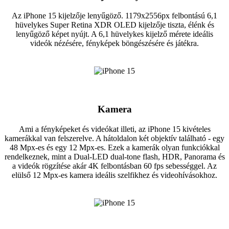
Az iPhone 15 kijelzője lenyűgöző. 1179x2556px felbontású 6,1
hüvelykes Super Retina XDR OLED kijelzője tiszta, élénk és
lenyűgöző képet nyújt. A 6,1 hüvelykes kijelző mérete ideális
videók nézésére, fényképek böngészésére és játékra.
Kamera
Ami a fényképeket és videókat illeti, az iPhone 15 kivételes
kamerákkal van felszerelve. A hátoldalon két objektív található - egy
48 Mpx-es és egy 12 Mpx-es. Ezek a kamerák olyan funkciókkal
rendelkeznek, mint a Dual-LED dual-tone flash, HDR, Panorama és
a videók rögzítése akár 4K felbontásban 60 fps sebességgel. Az
elülső 12 Mpx-es kamera ideális szelfikhez és videohívásokhoz.