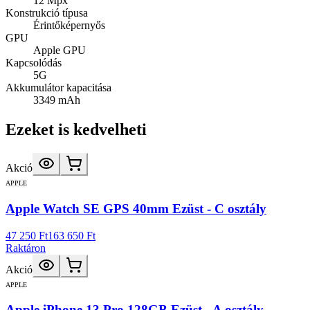
12 Mpx
Konstrukció típusa
Érintőképernyős
GPU
Apple GPU
Kapcsolódás
5G
Akkumulátor kapacitása
3349 mAh
Ezeket is kedvelheti
Akció
APPLE
Apple Watch SE GPS 40mm Ezüst - C osztály
47 250 Ft
163 650 Ft
Raktáron
Akció
APPLE
Apple iPhone 13 Pro 128GB Ezüst - A osztály