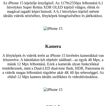
Az iPhone 15 kijelzője lenyűgöző. Az 1179x2556px felbontású 6,1
hüvelykes Super Retina XDR OLED kijelző világos, élénk és
magával ragadó képet biztosít. A 6,1 hüvelykes kijelző mérete
ideális videók nézéséhez, fényképek böngészéséhez és játékokhoz.
Kamera
A fényképek és videók terén az iPhone 15 kivételes kamerákkal van
felszerelve. A hátoldalon két objektív található - az egyik 48 Mpx, a
másik 12 Mpx felbontású. Ezek a kamerák olyan funkciókkal
rendelkeznek, mint a Dual-LED dual-tone flash, HDR, Panorama és
a videók magas felbontású rögzítése akár 4K 60 fps sebességgel. Az
elülső 12 Mpx kamera ideális szelfikhez és videohívásokhoz.