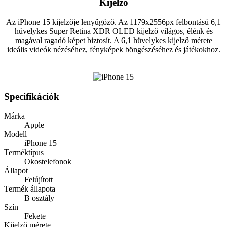
Kijelző
Az iPhone 15 kijelzője lenyűgöző. Az 1179x2556px felbontású 6,1
hüvelykes Super Retina XDR OLED kijelző világos, élénk és
magával ragadó képet biztosít. A 6,1 hüvelykes kijelző mérete
ideális videók nézéséhez, fényképek böngészéséhez és játékokhoz.
Specifikációk
Márka
Apple
Modell
iPhone 15
Terméktípus
Okostelefonok
Állapot
Felújított
Termék állapota
B osztály
Szín
Fekete
Kijelző mérete