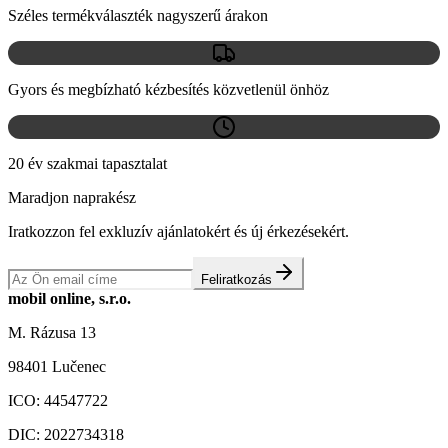
Széles termékválaszték nagyszerű árakon
Gyors és megbízható kézbesítés közvetlenül önhöz
20 év szakmai tapasztalat
Maradjon naprakész
Iratkozzon fel exkluzív ajánlatokért és új érkezésekért.
Feliratkozás
mobil online, s.r.o.
M. Rázusa 13
98401 Lučenec
ICO:
44547722
DIC:
2022734318