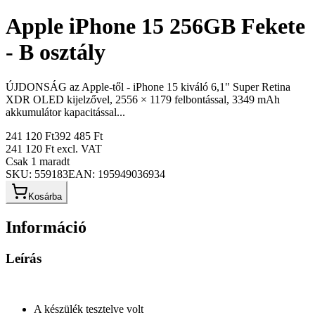
Apple iPhone 15 256GB Fekete
- B osztály
ÚJDONSÁG az Apple-től - iPhone 15 kiváló 6,1" Super Retina
XDR OLED kijelzővel, 2556 × 1179 felbontással, 3349 mAh
akkumulátor kapacitással...
241 120 Ft
392 485 Ft
241 120 Ft
excl. VAT
Csak 1 maradt
SKU:
559183
EAN:
195949036934
Kosárba
Információ
Leírás
A készülék tesztelve volt