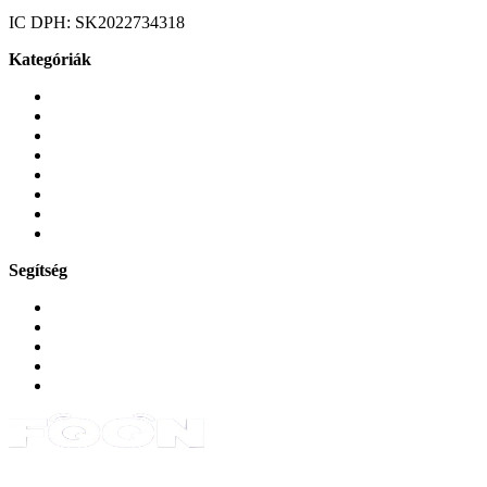
IC DPH:
SK2022734318
Kategóriák
Mobiltelefonok
Tokok és borítók
Üvegek és fóliák
Mobiltelefon-kiegeszitok
Játékok és Gaming
Zene és szórakozás
Okos
Tabletek
Segítség
GYIK a reklamáció kapcsán
Garancia és reklamáció
Általános szerződési feltételek
Bejelentkezés
Rendelések
Powered by Monokaido