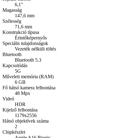
6,1"
Magasság
147,6 mm
Szélesség
71,6 mm
Konstrukció típusa
Érintőképernyős
Speciális tulajdonságok
Vezeték nélküli töltés
Bluetooth
Bluetooth 5.3
Kapcsolódás
5G
Műveleti memória (RAM)
6 GB
Fő hátsó kamera felbontása
48 Mpx
Videó
HDR
Kijelző felbontása
1179x2556
Hátsó objektívek száma
2
Chipkészlet
Apple A16 Bionic