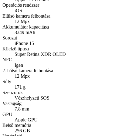
Operációs rendszer
iOS
Elülső kamera felbontása
12 Mpx
Akkumulátor kapacitása
3349 mAh
Sorozat
iPhone 15
Kijelző típusa
Super Retina XDR OLED
NFC
Igen
2. hátsó kamera felbontása
12 Mpx
Súly
171 g
Szenzorok
Vészhelyzeti SOS
Vastagság
7,8 mm
GPU
Apple GPU
Belső memória
256 GB