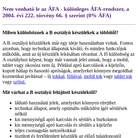
Nem vonható le az ÁFA - különleges ÁFA-rendszer, a
2004. évi 222. törvény 66. § szerint (0% ÁFA)
Miben különböznek a B osztályú készülékek a többitől?
A B osztályú készülékek már egy ideje használatban voltak. Fontos
azonban, hogy technikai állapotuk kiváló, és minden funkciójuk
működik, amit az új készülék leírásában olvashat. A fő különbség az
A osztályhoz képest, hogy már vannak jelei annak, hogy a mobil,
tablet vagy okosóra nem új. Például apró karcolások a kijelzőn,
kopott hátlap és hasonló apróságok, amelyeket könnyen megoldhat
kozmetikai javítással – új
tokkal
,
fóliával
,
mobil tok
vagy
tablet tok
vagy
szíjjal.
Mit várhat a B osztályú felújított készüléktől?
látható használati jelek, amelyeket könnyen elrejthet
technikai állapot, amely optimális működést ígér sérülések
nélkül
kis mennyiségű apró karcolás és sérülés a burkolaton
kis mennyiségű apró karcolás és sérülés a kijelzőn
teljes csomagolás tartozékokkal
tisztított és fertőtlenített készülék az előző tulajdonostól