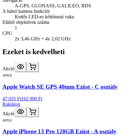
Navigáció
A-GPS, GLONASS, GALILEO, BDS
A hátsó kamera funkciói
Kettős LED-es kéttónusú vaku
Elülső objektívek száma
1
CPU
2x 3,46 GHz + 4x 2,02 GHz
Ezeket is kedvelheti
Akció
APPLE
Apple Watch SE GPS 40mm Ezüst - C osztály
47 035 Ft
162 900 Ft
Raktáron
Akció
APPLE
Apple iPhone 13 Pro 128GB Ezüst - A osztály