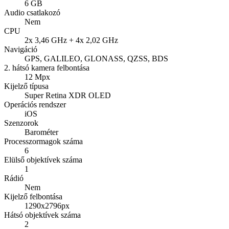
6 GB
Audio csatlakozó
Nem
CPU
2x 3,46 GHz + 4x 2,02 GHz
Navigáció
GPS, GALILEO, GLONASS, QZSS, BDS
2. hátsó kamera felbontása
12 Mpx
Kijelző típusa
Super Retina XDR OLED
Operációs rendszer
iOS
Szenzorok
Barométer
Processzormagok száma
6
Elülső objektívek száma
1
Rádió
Nem
Kijelző felbontása
1290x2796px
Hátsó objektívek száma
2