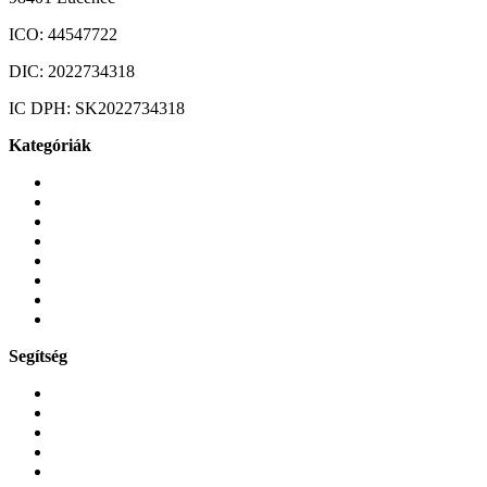
ICO:
44547722
DIC:
2022734318
IC DPH:
SK2022734318
Kategóriák
Mobiltelefonok
Tokok és borítók
Üvegek és fóliák
Mobiltelefon-kiegeszitok
Játékok és Gaming
Zene és szórakozás
Okos
Tabletek
Segítség
GYIK a reklamáció kapcsán
Garancia és reklamáció
Általános szerződési feltételek
Bejelentkezés
Rendelések