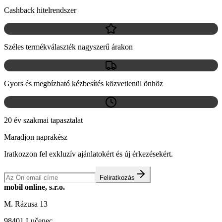
Cashback hitelrendszer
Széles termékválaszték nagyszerű árakon
Gyors és megbízható kézbesítés közvetlenül önhöz
20 év szakmai tapasztalat
Maradjon naprakész
Iratkozzon fel exkluzív ajánlatokért és új érkezésekért.
Feliratkozás
mobil online, s.r.o.
M. Rázusa 13
98401 Lučenec