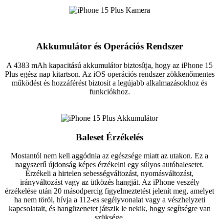
Akkumulátor és Operációs Rendszer
A 4383 mAh kapacitású akkumulátor biztosítja, hogy az iPhone 15
Plus egész nap kitartson. Az iOS operációs rendszer zökkenőmentes
működést és hozzáférést biztosít a legújabb alkalmazásokhoz és
funkciókhoz.
Baleset Érzékelés
Mostantól nem kell aggódnia az egészsége miatt az utakon. Ez a
nagyszerű újdonság képes érzékelni egy súlyos autóbalesetet.
Érzékeli a hirtelen sebességváltozást, nyomásváltozást,
irányváltozást vagy az ütközés hangját. Az iPhone veszély
érzékelése után 20 másodpercig figyelmeztetést jelenít meg, amelyet
ha nem töröl, hívja a 112-es segélyvonalat vagy a vészhelyzeti
kapcsolatait, és hangüzenetet játszik le nekik, hogy segítségre van
szüksége.