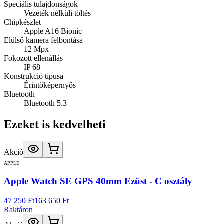
Speciális tulajdonságok
Vezeték nélküli töltés
Chipkészlet
Apple A16 Bionic
Elülső kamera felbontása
12 Mpx
Fokozott ellenállás
IP 68
Konstrukció típusa
Érintőképernyős
Bluetooth
Bluetooth 5.3
Ezeket is kedvelheti
Akció
APPLE
Apple Watch SE GPS 40mm Ezüst - C osztály
47 250 Ft
163 650 Ft
Raktáron