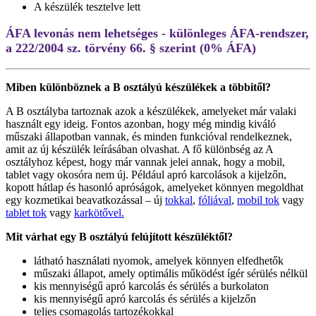
A készülék tesztelve lett
ÁFA levonás nem lehetséges - különleges ÁFA-rendszer,
a 222/2004 sz. törvény 66. § szerint (0% ÁFA)
Miben különböznek a B osztályú készülékek a többitől?
A B osztályba tartoznak azok a készülékek, amelyeket már valaki
használt egy ideig. Fontos azonban, hogy még mindig kiváló
műszaki állapotban vannak, és minden funkcióval rendelkeznek,
amit az új készülék leírásában olvashat. A fő különbség az A
osztályhoz képest, hogy már vannak jelei annak, hogy a mobil,
tablet vagy okosóra nem új. Például apró karcolások a kijelzőn,
kopott hátlap és hasonló apróságok, amelyeket könnyen megoldhat
egy kozmetikai beavatkozással – új
tokkal
,
fóliával
,
mobil tok
vagy
tablet tok
vagy
karkötővel.
Mit várhat egy B osztályú felújított készüléktől?
látható használati nyomok, amelyek könnyen elfedhetők
műszaki állapot, amely optimális működést ígér sérülés nélkül
kis mennyiségű apró karcolás és sérülés a burkolaton
kis mennyiségű apró karcolás és sérülés a kijelzőn
teljes csomagolás tartozékokkal