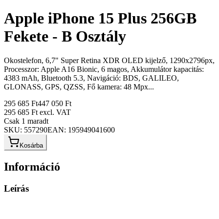
Apple iPhone 15 Plus 256GB
Fekete - B Osztály
Okostelefon, 6,7" Super Retina XDR OLED kijelző, 1290x2796px,
Processzor: Apple A16 Bionic, 6 magos, Akkumulátor kapacitás:
4383 mAh, Bluetooth 5.3, Navigáció: BDS, GALILEO,
GLONASS, GPS, QZSS, Fő kamera: 48 Mpx...
295 685 Ft
447 050 Ft
295 685 Ft
excl. VAT
Csak 1 maradt
SKU:
557290
EAN:
195949041600
Kosárba
Információ
Leírás