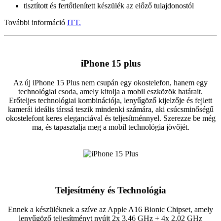
tisztított és fertőtlenített készülék az előző tulajdonostól
További információ
ITT.
iPhone 15 plus
Az új iPhone 15 Plus nem csupán egy okostelefon, hanem egy
technológiai csoda, amely kitolja a mobil eszközök határait.
Erőteljes technológiai kombinációja, lenyűgöző kijelzője és fejlett
kamerái ideális társsá teszik mindenki számára, aki csúcsminőségű
okostelefont keres eleganciával és teljesítménnyel. Szerezze be még
ma, és tapasztalja meg a mobil technológia jövőjét.
Teljesítmény és Technológia
Ennek a készüléknek a szíve az Apple A16 Bionic Chipset, amely
lenyűgöző teljesítményt nyújt 2x 3,46 GHz + 4x 2,02 GHz