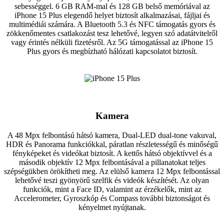
sebességgel. 6 GB RAM-mal és 128 GB belső memóriával az
iPhone 15 Plus elegendő helyet biztosít alkalmazásai, fájljai és
multimédiái számára. A Bluetooth 5.3 és NFC támogatás gyors és
zökkenőmentes csatlakozást tesz lehetővé, legyen szó adatátvitelről
vagy érintés nélküli fizetésről. Az 5G támogatással az iPhone 15
Plus gyors és megbízható hálózati kapcsolatot biztosít.
Kamera
A 48 Mpx felbontású hátsó kamera, Dual-LED dual-tone vakuval,
HDR és Panorama funkciókkal, páratlan részletességű és minőségű
fényképeket és videókat biztosít. A kettős hátsó objektívvel és a
második objektív 12 Mpx felbontásával a pillanatokat teljes
szépségükben örökítheti meg. Az elülső kamera 12 Mpx felbontással
lehetővé teszi gyönyörű szelfik és videók készítését. Az olyan
funkciók, mint a Face ID, valamint az érzékelők, mint az
Accelerometer, Gyroszkóp és Compass további biztonságot és
kényelmet nyújtanak.