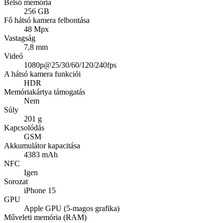
Belső memória
256 GB
Fő hátsó kamera felbontása
48 Mpx
Vastagság
7,8 mm
Videó
1080p@25/30/60/120/240fps
A hátsó kamera funkciói
HDR
Memóriakártya támogatás
Nem
Súly
201 g
Kapcsolódás
GSM
Akkumulátor kapacitása
4383 mAh
NFC
Igen
Sorozat
iPhone 15
GPU
Apple GPU (5-magos grafika)
Műveleti memória (RAM)