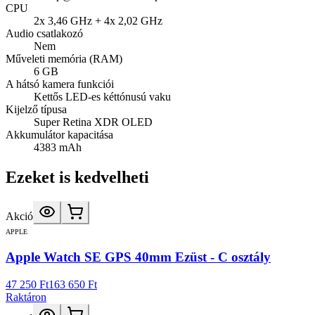
CPU
2x 3,46 GHz + 4x 2,02 GHz
Audio csatlakozó
Nem
Műveleti memória (RAM)
6 GB
A hátsó kamera funkciói
Kettős LED-es kéttónusú vaku
Kijelző típusa
Super Retina XDR OLED
Akkumulátor kapacitása
4383 mAh
Ezeket is kedvelheti
Akció
APPLE
Apple Watch SE GPS 40mm Ezüst - C osztály
47 250 Ft
163 650 Ft
Raktáron