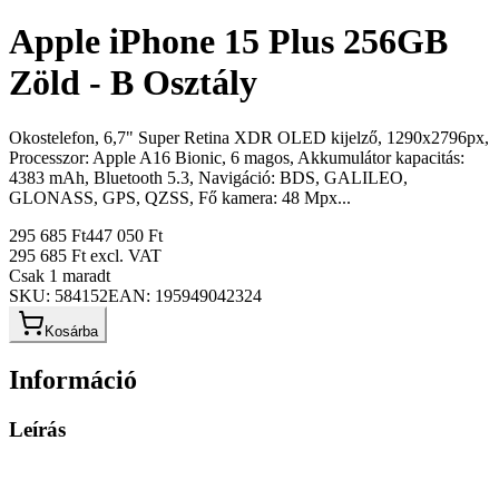
Apple iPhone 15 Plus 256GB
Zöld - B Osztály
Okostelefon, 6,7" Super Retina XDR OLED kijelző, 1290x2796px,
Processzor: Apple A16 Bionic, 6 magos, Akkumulátor kapacitás:
4383 mAh, Bluetooth 5.3, Navigáció: BDS, GALILEO,
GLONASS, GPS, QZSS, Fő kamera: 48 Mpx...
295 685 Ft
447 050 Ft
295 685 Ft
excl. VAT
Csak 1 maradt
SKU:
584152
EAN:
195949042324
Kosárba
Információ
Leírás