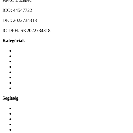
98401 Lučenec
ICO:
44547722
DIC:
2022734318
IC DPH:
SK2022734318
Kategóriák
Mobiltelefonok
Tokok és borítók
Üvegek és fóliák
Mobiltelefon-kiegeszitok
Játékok és Gaming
Zene és szórakozás
Okos
Tabletek
Segítség
GYIK a reklamáció kapcsán
Garancia és reklamáció
Általános szerződési feltételek
Bejelentkezés
Rendelések