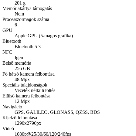
201 g
Memóriakártya támogatás
Nem
Processzormagok száma
6
GPU
Apple GPU (5-magos grafika)
Bluetooth
Bluetooth 5.3
NFC
Igen
Belső memória
256 GB
Fő hátsó kamera felbontása
48 Mpx
Speciális tulajdonságok
Vezeték nélküli töltés
Elülső kamera felbontása
12 Mpx
Navigáció
GPS, GALILEO, GLONASS, QZSS, BDS
Kijelző felbontása
1290x2796px
Videó
1080p@25/30/60/120/240fps