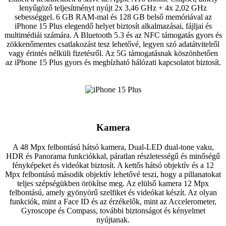
lenyűgöző teljesítményt nyújt 2x 3,46 GHz + 4x 2,02 GHz
sebességgel. 6 GB RAM-mal és 128 GB belső memóriával az
iPhone 15 Plus elegendő helyet biztosít alkalmazásai, fájljai és
multimédiái számára. A Bluetooth 5.3 és az NFC támogatás gyors és
zökkenőmentes csatlakozást tesz lehetővé, legyen szó adatátvitelről
vagy érintés nélküli fizetésről. Az 5G támogatásnak köszönhetően
az iPhone 15 Plus gyors és megbízható hálózati kapcsolatot biztosít.
Kamera
A 48 Mpx felbontású hátsó kamera, Dual-LED dual-tone vaku,
HDR és Panorama funkciókkal, páratlan részletességű és minőségű
fényképeket és videókat biztosít. A kettős hátsó objektív és a 12
Mpx felbontású második objektív lehetővé teszi, hogy a pillanatokat
teljes szépségükben örökítse meg. Az elülső kamera 12 Mpx
felbontású, amely gyönyörű szelfiket és videókat készít. Az olyan
funkciók, mint a Face ID és az érzékelők, mint az Accelerometer,
Gyroscope és Compass, további biztonságot és kényelmet
nyújtanak.