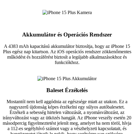
Akkumulátor és Operációs Rendszer
A 4383 mAh kapacitású akkumulátor biztosítja, hogy az iPhone 15
Plus egész nap kitartson. Az iOS operációs rendszer zökkenőmentes
működést és hozzáférést biztosít a legújabb alkalmazásokhoz és
funkciókhoz.
Baleset Érzékelés
Mostantól nem kell aggódnia az egészsége miatt az utakon. Ez a
nagyszerű újdonság képes érzékelni egy súlyos autóbalesetet.
Érzékeli a sebesség hirtelen változását, a nyomásváltozást, az
irányváltozást vagy az ütközés hangját. Az iPhone veszély esetén 20
másodpercig figyelmeztetést jelenít meg, amelyet ha nem töröl, hívja
a 112-es segélyhívó számot vagy a vészhelyzeti kapcsolatait, és
hangüzenetet játszik le nekik, hogy segítségre van szüksége.