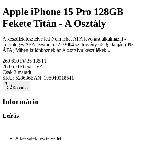
Apple iPhone 15 Pro 128GB
Fekete Titán - A Osztály
A készülék tesztelve lett Nem lehet ÁFA levonást alkalmazni -
különleges ÁFA rezsim, a 222/2004 sz. törvény 66. § alapján (0%
ÁFA) Miben különböznek az A osztályú készülékek...
269 610 Ft
436 135 Ft
269 610 Ft
excl. VAT
Csak 2 maradt
SKU:
528636
EAN:
195949018541
Kosárba
Információ
Leírás
A készülék tesztelve lett