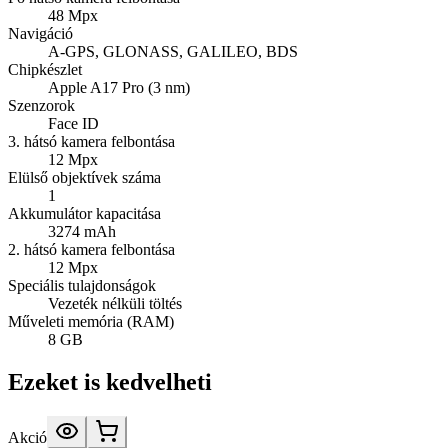
48 Mpx
Navigáció
A-GPS, GLONASS, GALILEO, BDS
Chipkészlet
Apple A17 Pro (3 nm)
Szenzorok
Face ID
3. hátsó kamera felbontása
12 Mpx
Elülső objektívek száma
1
Akkumulátor kapacitása
3274 mAh
2. hátsó kamera felbontása
12 Mpx
Speciális tulajdonságok
Vezeték nélküli töltés
Műveleti memória (RAM)
8 GB
Ezeket is kedvelheti
Akció