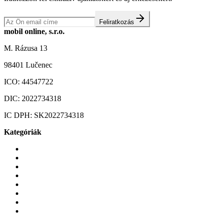
Feliratkozás
mobil online, s.r.o.
M. Rázusa 13
98401 Lučenec
ICO:
44547722
DIC:
2022734318
IC DPH:
SK2022734318
Kategóriák
Mobiltelefonok
Tokok és borítók
Üvegek és fóliák
Mobiltelefon-kiegeszitok
Játékok és Gaming
Zene és szórakozás
Okos
Tabletek