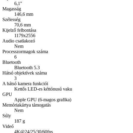
6,1"
Magasság
146,6 mm
Szélesség
70,6 mm
Kijelző felbontása
1179x2556
Audio csatlakozó
Nem
Processzormagok száma
6
Bluetooth
Bluetooth 5.3
Hátsó objektívek száma
3
A hátsó kamera funkciói
Kettős LED-es kéttónusú vaku
GPU
Apple GPU (6-magos grafika)
Memóriakártya támogatás
Nem
Súly
187 g
Videó
4K@24/25/30/60fps