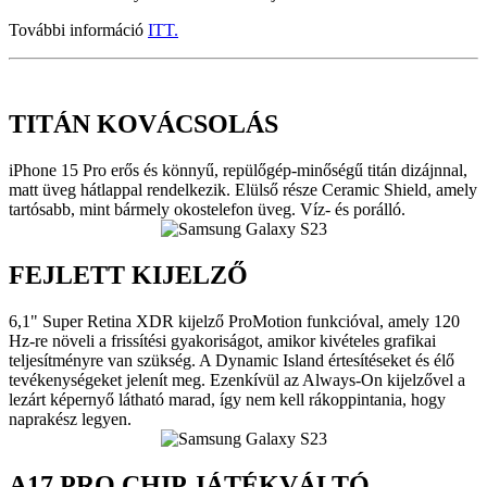
További információ
ITT.
TITÁN KOVÁCSOLÁS
iPhone 15 Pro erős és könnyű, repülőgép-minőségű titán dizájnnal,
matt üveg hátlappal rendelkezik. Elülső része Ceramic Shield, amely
tartósabb, mint bármely okostelefon üveg. Víz- és porálló.
FEJLETT KIJELZŐ
6,1" Super Retina XDR kijelző ProMotion funkcióval, amely 120
Hz-re növeli a frissítési gyakoriságot, amikor kivételes grafikai
teljesítményre van szükség. A Dynamic Island értesítéseket és élő
tevékenységeket jelenít meg. Ezenkívül az Always-On kijelzővel a
lezárt képernyő látható marad, így nem kell rákoppintania, hogy
naprakész legyen.
A17 PRO CHIP JÁTÉKVÁLTÓ