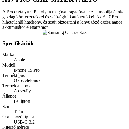
A Pro osztályú GPU olyan magával ragadóvá teszi a mobiljátékokat,
gazdag környezetekkel és valósághű karakterekkel. Az A17 Pro
hihetetlenül hatékony, és segít biztosítani a lenyűgöző egész napos
akkumulátor-élettartamot.
Specifikációk
Márka
Apple
Modell
iPhone 15 Pro
Terméktípus
Okostelefonok
Termék állapota
A osztály
Állapot
Felújított
Szín
Titán
Csatlakozó típusa
USB-C 3,2
Kijelző mérete