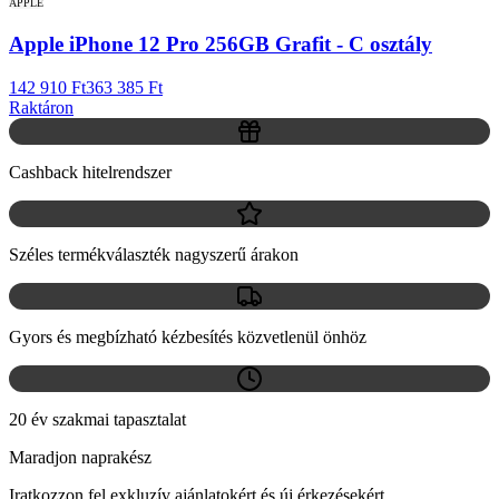
APPLE
Apple iPhone 12 Pro 256GB Grafit - C osztály
142 910 Ft
363 385 Ft
Raktáron
Cashback hitelrendszer
Széles termékválaszték nagyszerű árakon
Gyors és megbízható kézbesítés közvetlenül önhöz
20 év szakmai tapasztalat
Maradjon naprakész
Iratkozzon fel exkluzív ajánlatokért és új érkezésekért.