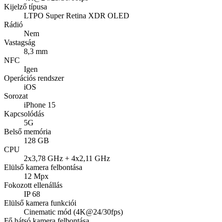
Kijelző típusa
LTPO Super Retina XDR OLED
Rádió
Nem
Vastagság
8,3 mm
NFC
Igen
Operációs rendszer
iOS
Sorozat
iPhone 15
Kapcsolódás
5G
Belső memória
128 GB
CPU
2x3,78 GHz + 4x2,11 GHz
Elülső kamera felbontása
12 Mpx
Fokozott ellenállás
IP 68
Elülső kamera funkciói
Cinematic mód (4K@24/30fps)
Fő hátsó kamera felbontása