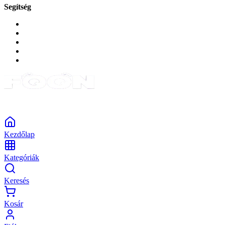
Segítség
GYIK a reklamáció kapcsán
Garancia és reklamáció
Általános szerződési feltételek
Bejelentkezés
Rendelések
Powered by Monokaido
Kezdőlap
Kategóriák
Keresés
Kosár