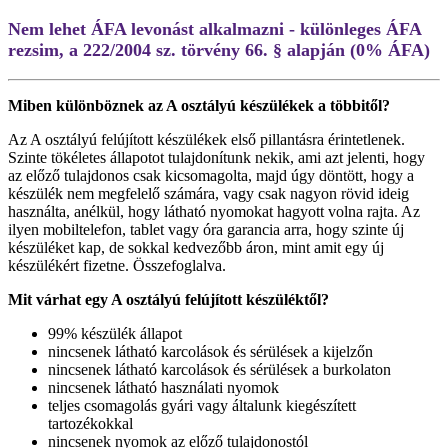
Nem lehet ÁFA levonást alkalmazni - különleges ÁFA
rezsim, a 222/2004 sz. törvény 66. § alapján (0% ÁFA)
Miben különböznek az A osztályú készülékek a többitől?
Az A osztályú felújított készülékek első pillantásra érintetlenek.
Szinte tökéletes állapotot tulajdonítunk nekik, ami azt jelenti, hogy
az előző tulajdonos csak kicsomagolta, majd úgy döntött, hogy a
készülék nem megfelelő számára, vagy csak nagyon rövid ideig
használta, anélkül, hogy látható nyomokat hagyott volna rajta. Az
ilyen mobiltelefon, tablet vagy óra garancia arra, hogy szinte új
készüléket kap, de sokkal kedvezőbb áron, mint amit egy új
készülékért fizetne. Összefoglalva.
Mit várhat egy A osztályú felújított készüléktől?
99% készülék állapot
nincsenek látható karcolások és sérülések a kijelzőn
nincsenek látható karcolások és sérülések a burkolaton
nincsenek látható használati nyomok
teljes csomagolás gyári vagy általunk kiegészített
tartozékokkal
nincsenek nyomok az előző tulajdonostól