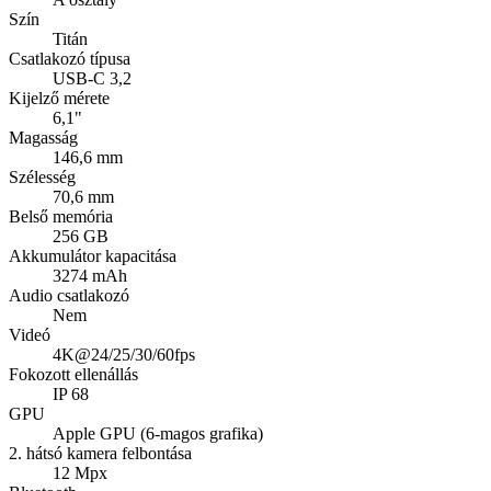
Szín
Titán
Csatlakozó típusa
USB-C 3,2
Kijelző mérete
6,1"
Magasság
146,6 mm
Szélesség
70,6 mm
Belső memória
256 GB
Akkumulátor kapacitása
3274 mAh
Audio csatlakozó
Nem
Videó
4K@24/25/30/60fps
Fokozott ellenállás
IP 68
GPU
Apple GPU (6-magos grafika)
2. hátsó kamera felbontása
12 Mpx