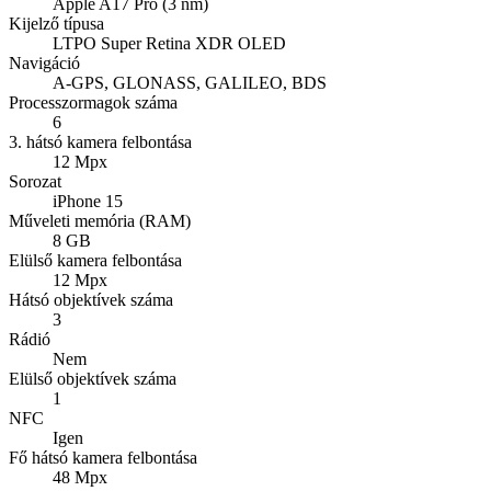
Apple A17 Pro (3 nm)
Kijelző típusa
LTPO Super Retina XDR OLED
Navigáció
A-GPS, GLONASS, GALILEO, BDS
Processzormagok száma
6
3. hátsó kamera felbontása
12 Mpx
Sorozat
iPhone 15
Műveleti memória (RAM)
8 GB
Elülső kamera felbontása
12 Mpx
Hátsó objektívek száma
3
Rádió
Nem
Elülső objektívek száma
1
NFC
Igen
Fő hátsó kamera felbontása
48 Mpx