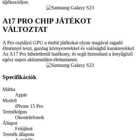
tájékozódjon.
A17 PRO CHIP JÁTÉKOT
VÁLTOZTAT
A Pro osztályú GPU a mobil játékokat olyan magával ragadó
élménnyé teszi, gazdag környezetekkel és valósághű karakterekkel.
Az A17 Pro hihetetlenül hatékony, és segít biztosítani a lenyűgöző
egész napos akkumulátor-élettartamot.
Specifikációk
Márka
Apple
Modell
iPhone 15 Pro
Terméktípus
Okostelefonok
Állapot
Felújított
Termék állapota
A osztály