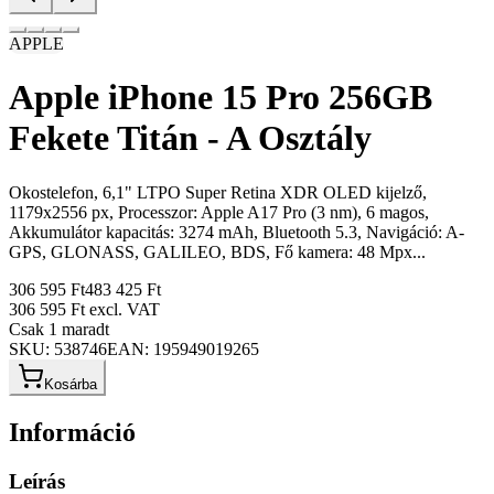
APPLE
Apple iPhone 15 Pro 256GB
Fekete Titán - A Osztály
Okostelefon, 6,1" LTPO Super Retina XDR OLED kijelző,
1179x2556 px, Processzor: Apple A17 Pro (3 nm), 6 magos,
Akkumulátor kapacitás: 3274 mAh, Bluetooth 5.3, Navigáció: A-
GPS, GLONASS, GALILEO, BDS, Fő kamera: 48 Mpx...
306 595 Ft
483 425 Ft
306 595 Ft
excl. VAT
Csak 1 maradt
SKU:
538746
EAN:
195949019265
Kosárba
Információ
Leírás