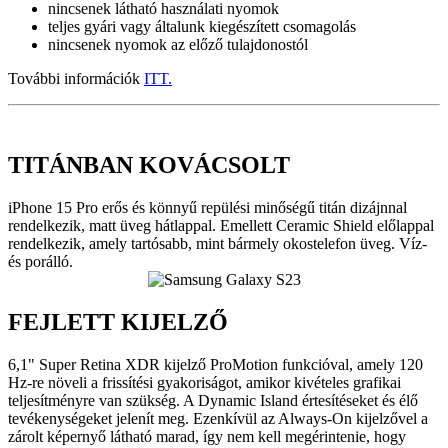
nincsenek látható használati nyomok
teljes gyári vagy általunk kiegészített csomagolás
nincsenek nyomok az előző tulajdonostól
További információk
ITT.
TITÁNBAN KOVÁCSOLT
iPhone 15 Pro erős és könnyű repülési minőségű titán dizájnnal
rendelkezik, matt üveg hátlappal. Emellett Ceramic Shield előlappal
rendelkezik, amely tartósabb, mint bármely okostelefon üveg. Víz-
és porálló.
FEJLETT KIJELZŐ
6,1" Super Retina XDR kijelző ProMotion funkcióval, amely 120
Hz-re növeli a frissítési gyakoriságot, amikor kivételes grafikai
teljesítményre van szükség. A Dynamic Island értesítéseket és élő
tevékenységeket jelenít meg. Ezenkívül az Always-On kijelzővel a
zárolt képernyő látható marad, így nem kell megérintenie, hogy