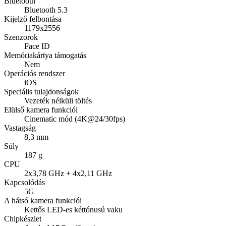
Bluetooth
Bluetooth 5.3
Kijelző felbontása
1179x2556
Szenzorok
Face ID
Memóriakártya támogatás
Nem
Operációs rendszer
iOS
Speciális tulajdonságok
Vezeték nélküli töltés
Elülső kamera funkciói
Cinematic mód (4K@24/30fps)
Vastagság
8,3 mm
Súly
187 g
CPU
2x3,78 GHz + 4x2,11 GHz
Kapcsolódás
5G
A hátsó kamera funkciói
Kettős LED-es kéttónusú vaku
Chipkészlet