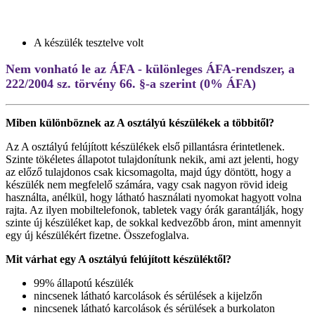
A készülék tesztelve volt
Nem vonható le az ÁFA - különleges ÁFA-rendszer, a
222/2004 sz. törvény 66. §-a szerint (0% ÁFA)
Miben különböznek az A osztályú készülékek a többitől?
Az A osztályú felújított készülékek első pillantásra érintetlenek.
Szinte tökéletes állapotot tulajdonítunk nekik, ami azt jelenti, hogy
az előző tulajdonos csak kicsomagolta, majd úgy döntött, hogy a
készülék nem megfelelő számára, vagy csak nagyon rövid ideig
használta, anélkül, hogy látható használati nyomokat hagyott volna
rajta. Az ilyen mobiltelefonok, tabletek vagy órák garantálják, hogy
szinte új készüléket kap, de sokkal kedvezőbb áron, mint amennyit
egy új készülékért fizetne. Összefoglalva.
Mit várhat egy A osztályú felújított készüléktől?
99% állapotú készülék
nincsenek látható karcolások és sérülések a kijelzőn
nincsenek látható karcolások és sérülések a burkolaton