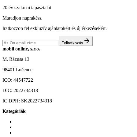
20 év szakmai tapasztalat
Maradjon naprakész
Iratkozzon fel exkluzív ajánlatokért és új érkezésekért.
Feliratkozás
mobil online, s.r.o.
M. Rázusa 13
98401 Lučenec
ICO:
44547722
DIC:
2022734318
IC DPH:
SK2022734318
Kategóriák
Mobiltelefonok
Tokok és borítók
Üvegek és fóliák