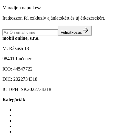
Maradjon naprakész
Iratkozzon fel exkluzív ajánlatokért és új érkezésekért.
Feliratkozás
mobil online, s.r.o.
M. Rázusa 13
98401 Lučenec
ICO:
44547722
DIC:
2022734318
IC DPH:
SK2022734318
Kategóriák
Mobiltelefonok
Tokok és borítók
Üvegek és fóliák
Mobiltelefon-kiegeszitok
Játékok és Gaming