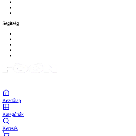
Zene és szórakozás
Okos
Tabletek
Segítség
GYIK a reklamáció kapcsán
Garancia és reklamáció
Általános szerződési feltételek
Bejelentkezés
Rendelések
Powered by Monokaido
Kezdőlap
Kategóriák
Keresés