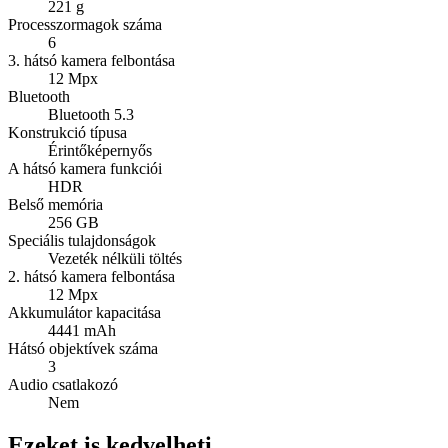
221 g
Processzormagok száma
6
3. hátsó kamera felbontása
12 Mpx
Bluetooth
Bluetooth 5.3
Konstrukció típusa
Érintőképernyős
A hátsó kamera funkciói
HDR
Belső memória
256 GB
Speciális tulajdonságok
Vezeték nélküli töltés
2. hátsó kamera felbontása
12 Mpx
Akkumulátor kapacitása
4441 mAh
Hátsó objektívek száma
3
Audio csatlakozó
Nem
Ezeket is kedvelheti