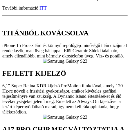
További információ
ITT.
TITÁNBÓL KOVÁCSOLVA
iPhone 15 Pro szilárd és könnyű repülőgép-minőségű titán dizájnnal
rendelkezik, matt üveg hátlappal. Elöl Ceramic Shield található,
amely ellenállóbb, mint bármely okostelefon üveg. Víz- és porálló.
FEJLETT KIJELZŐ
6,1" Super Retina XDR kijelző ProMotion funkcióval, amely 120
Hz-re növeli a frissítési gyakoriságot, amikor kivételes grafikai
teljesítményre van szükség. A Dynamic Island értesítéseket és élő
tevékenységeket jelenít meg. Emellett az Always-On kijelzővel a
lezárt képernyő látható marad, így nem kell rákoppintania, hogy
tájékozódjon.
A17 PRO CHIP MEGVÁLTOZTATJA A