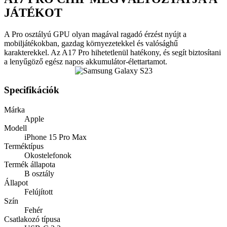
JÁTÉKOT
A Pro osztályú GPU olyan magával ragadó érzést nyújt a
mobiljátékokban, gazdag környezetekkel és valósághű
karakterekkel. Az A17 Pro hihetetlenül hatékony, és segít biztosítani
a lenyűgöző egész napos akkumulátor-élettartamot.
Specifikációk
Márka
Apple
Modell
iPhone 15 Pro Max
Terméktípus
Okostelefonok
Termék állapota
B osztály
Állapot
Felújított
Szín
Fehér
Csatlakozó típusa