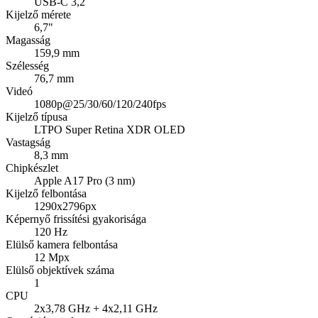
USB-C 3,2
Kijelző mérete
6,7"
Magasság
159,9 mm
Szélesség
76,7 mm
Videó
1080p@25/30/60/120/240fps
Kijelző típusa
LTPO Super Retina XDR OLED
Vastagság
8,3 mm
Chipkészlet
Apple A17 Pro (3 nm)
Kijelző felbontása
1290x2796px
Képernyő frissítési gyakorisága
120 Hz
Elülső kamera felbontása
12 Mpx
Elülső objektívek száma
1
CPU
2x3,78 GHz + 4x2,11 GHz