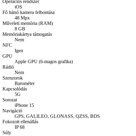
Operációs rendszer
iOS
Fő hátsó kamera felbontása
48 Mpx
Műveleti memória (RAM)
8 GB
Memóriakártya támogatás
Nem
NFC
Igen
GPU
Apple GPU (6-magos grafika)
Rádió
Nem
Szenzorok
Barométer
Kapcsolódás
5G
Sorozat
iPhone 15
Navigáció
GPS, GALILEO, GLONASS, QZSS, BDS
Fokozott ellenállás
IP 68
Súly