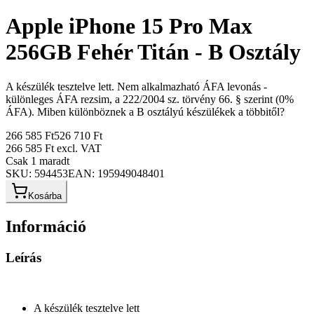
Apple iPhone 15 Pro Max
256GB Fehér Titán - B Osztály
A készülék tesztelve lett. Nem alkalmazható ÁFA levonás -
különleges ÁFA rezsim, a 222/2004 sz. törvény 66. § szerint (0%
ÁFA). Miben különböznek a B osztályú készülékek a többitől?
266 585 Ft
526 710 Ft
266 585 Ft
excl. VAT
Csak 1 maradt
SKU:
594453
EAN:
195949048401
Kosárba
Információ
Leírás
A készülék tesztelve lett