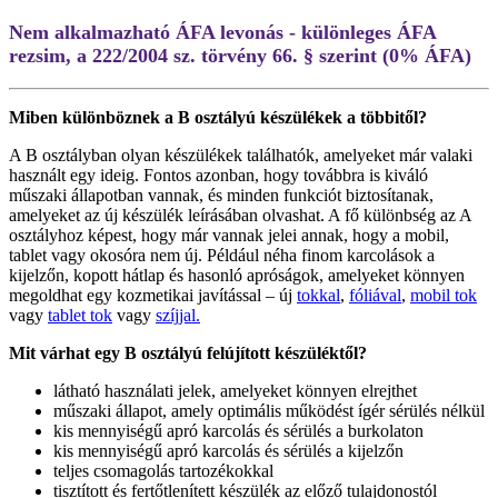
Nem alkalmazható ÁFA levonás - különleges ÁFA
rezsim, a 222/2004 sz. törvény 66. § szerint (0% ÁFA)
Miben különböznek a B osztályú készülékek a többitől?
A B osztályban olyan készülékek találhatók, amelyeket már valaki
használt egy ideig. Fontos azonban, hogy továbbra is kiváló
műszaki állapotban vannak, és minden funkciót biztosítanak,
amelyeket az új készülék leírásában olvashat. A fő különbség az A
osztályhoz képest, hogy már vannak jelei annak, hogy a mobil,
tablet vagy okosóra nem új. Például néha finom karcolások a
kijelzőn, kopott hátlap és hasonló apróságok, amelyeket könnyen
megoldhat egy kozmetikai javítással – új
tokkal
,
fóliával
,
mobil tok
vagy
tablet tok
vagy
szíjjal.
Mit várhat egy B osztályú felújított készüléktől?
látható használati jelek, amelyeket könnyen elrejthet
műszaki állapot, amely optimális működést ígér sérülés nélkül
kis mennyiségű apró karcolás és sérülés a burkolaton
kis mennyiségű apró karcolás és sérülés a kijelzőn
teljes csomagolás tartozékokkal
tisztított és fertőtlenített készülék az előző tulajdonostól