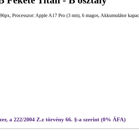
Fekete Titán - B osztály
6px, Processzor: Apple A17 Pro (3 nm), 6 magos, Akkumulátor kapa
er, a 222/2004 Z.z törvény 66. §-a szerint (0% ÁFA)