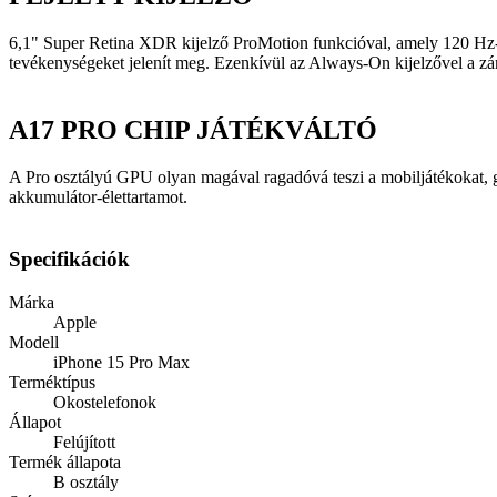
6,1" Super Retina XDR kijelző ProMotion funkcióval, amely 120 Hz-re n
tevékenységeket jelenít meg. Ezenkívül az Always-On kijelzővel a zár
A17 PRO CHIP JÁTÉKVÁLTÓ
A Pro osztályú GPU olyan magával ragadóvá teszi a mobiljátékokat, g
akkumulátor-élettartamot.
Specifikációk
Márka
Apple
Modell
iPhone 15 Pro Max
Terméktípus
Okostelefonok
Állapot
Felújított
Termék állapota
B osztály