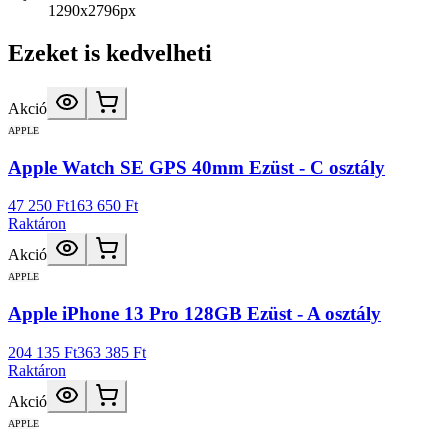
1290x2796px
Ezeket is kedvelheti
Akció
APPLE
Apple Watch SE GPS 40mm Ezüst - C osztály
47 250 Ft
163 650 Ft
Raktáron
Akció
APPLE
Apple iPhone 13 Pro 128GB Ezüst - A osztály
204 135 Ft
363 385 Ft
Raktáron
Akció
APPLE