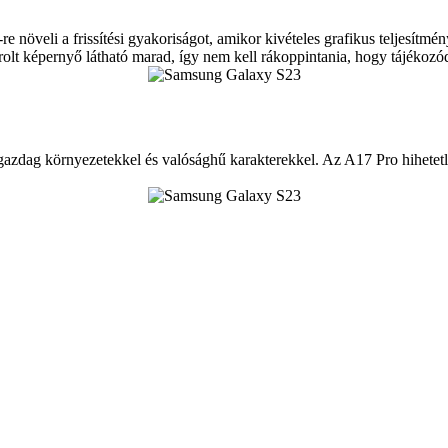
öveli a frissítési gyakoriságot, amikor kivételes grafikus teljesítmén
olt képernyő látható marad, így nem kell rákoppintania, hogy tájékozó
azdag környezetekkel és valósághű karakterekkel. Az A17 Pro hihetetle