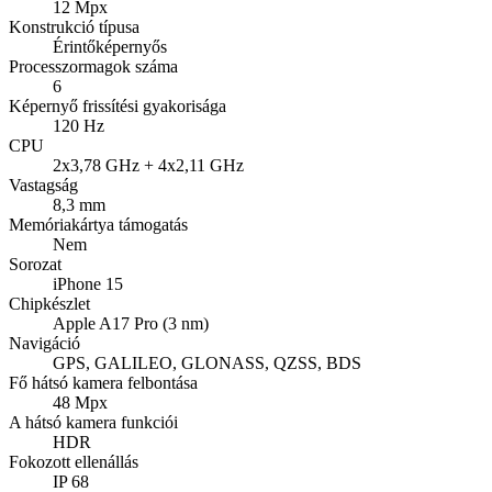
12 Mpx
Konstrukció típusa
Érintőképernyős
Processzormagok száma
6
Képernyő frissítési gyakorisága
120 Hz
CPU
2x3,78 GHz + 4x2,11 GHz
Vastagság
8,3 mm
Memóriakártya támogatás
Nem
Sorozat
iPhone 15
Chipkészlet
Apple A17 Pro (3 nm)
Navigáció
GPS, GALILEO, GLONASS, QZSS, BDS
Fő hátsó kamera felbontása
48 Mpx
A hátsó kamera funkciói
HDR
Fokozott ellenállás
IP 68