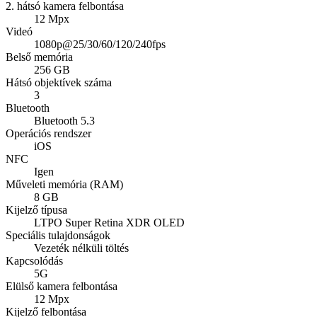
2. hátsó kamera felbontása
12 Mpx
Videó
1080p@25/30/60/120/240fps
Belső memória
256 GB
Hátsó objektívek száma
3
Bluetooth
Bluetooth 5.3
Operációs rendszer
iOS
NFC
Igen
Műveleti memória (RAM)
8 GB
Kijelző típusa
LTPO Super Retina XDR OLED
Speciális tulajdonságok
Vezeték nélküli töltés
Kapcsolódás
5G
Elülső kamera felbontása
12 Mpx
Kijelző felbontása