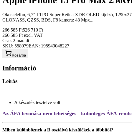
Apple iPhone 15 Pro Max 256GB 
Okostelefon, 6,7" LTPO Super Retina XDR OLED kijelző, 1290x279
GLONASS, QZSS, BDS, Fő kamera: 48 Mpx...
266 585 Ft
526 710 Ft
266 585 Ft
excl. VAT
Csak 2 maradt
SKU:
558079
EAN:
195949048227
Kosárba
Információ
Leírás
A készülék tesztelve volt
Az ÁFA levonása nem lehetséges - különleges ÁFA-rendsz
Miben különböznek a B osztályú készülékek a többitől?