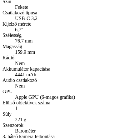
Szín
Fekete
Csatlakozó típusa
USB-C 3,2
Kijelző mérete
6,7"
Szélesség
76,7 mm
Magasság
159,9 mm
Rádió
Nem
Akkumulátor kapacitása
4441 mAh
Audio csatlakozó
Nem
GPU
Apple GPU (6-magos grafika)
Elülső objektívek száma
1
Súly
221 g
Szenzorok
Barométer
3. hátsó kamera felbontása