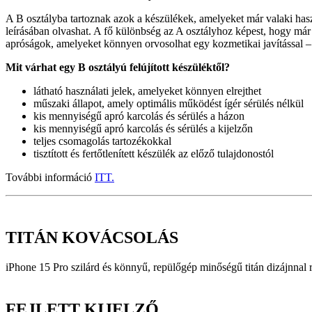
A B osztályba tartoznak azok a készülékek, amelyeket már valaki has
leírásában olvashat. A fő különbség az A osztályhoz képest, hogy már 
apróságok, amelyeket könnyen orvosolhat egy kozmetikai javítással –
Mit várhat egy B osztályú felújított készüléktől?
látható használati jelek, amelyeket könnyen elrejthet
műszaki állapot, amely optimális működést ígér sérülés nélkül
kis mennyiségű apró karcolás és sérülés a házon
kis mennyiségű apró karcolás és sérülés a kijelzőn
teljes csomagolás tartozékokkal
tisztított és fertőtlenített készülék az előző tulajdonostól
További információ
ITT.
TITÁN KOVÁCSOLÁS
iPhone 15 Pro szilárd és könnyű, repülőgép minőségű titán dizájnnal r
FEJLETT KIJELZŐ