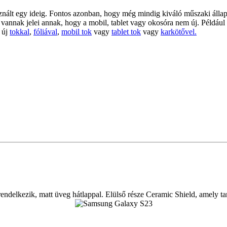
znált egy ideig. Fontos azonban, hogy még mindig kiváló műszaki álla
vannak jelei annak, hogy a mobil, tablet vagy okosóra nem új. Például 
 új
tokkal
,
fóliával
,
mobil tok
vagy
tablet tok
vagy
karkötővel.
endelkezik, matt üveg hátlappal. Elülső része Ceramic Shield, amely ta