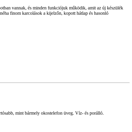
potban vannak, és minden funkciójuk működik, amit az új készülék
néha finom karcolások a kijelzőn, kopott hátlap és hasonló
rtósabb, mint bármely okostelefon üveg. Víz- és porálló.