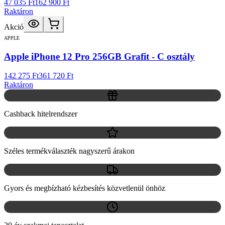
47 035 Ft
162 900 Ft
Raktáron
Akció
APPLE
Apple iPhone 12 Pro 256GB Grafit - C osztály
142 275 Ft
361 720 Ft
Raktáron
Cashback hitelrendszer
Széles termékválaszték nagyszerű árakon
Gyors és megbízható kézbesítés közvetlenül önhöz