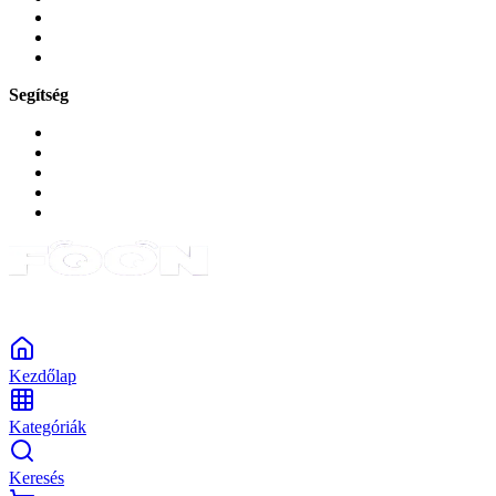
Zene és szórakozás
Okos
Tabletek
Segítség
GYIK a reklamáció kapcsán
Garancia és reklamáció
Általános szerződési feltételek
Bejelentkezés
Rendelések
Powered by Monokaido
Kezdőlap
Kategóriák
Keresés