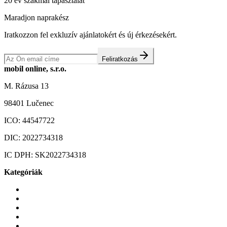
20 év szakmai tapasztalat
Maradjon naprakész
Iratkozzon fel exkluzív ajánlatokért és új érkezésekért.
Feliratkozás
mobil online, s.r.o.
M. Rázusa 13
98401 Lučenec
ICO:
44547722
DIC:
2022734318
IC DPH:
SK2022734318
Kategóriák
Mobiltelefonok
Tokok és borítók
Üvegek és fóliák
Mobiltelefon-kiegeszitok
Játékok és Gaming