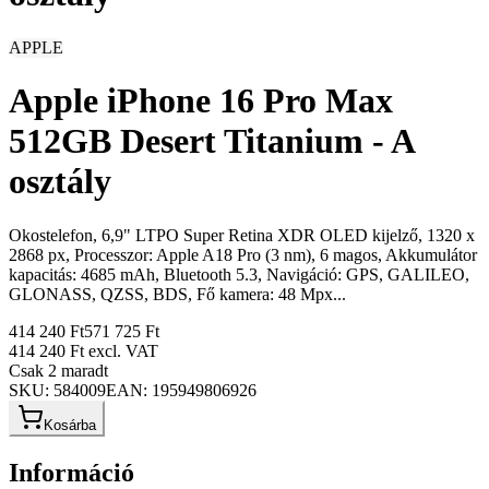
APPLE
Apple iPhone 16 Pro Max
512GB Desert Titanium - A
osztály
Okostelefon, 6,9" LTPO Super Retina XDR OLED kijelző, 1320 x
2868 px, Processzor: Apple A18 Pro (3 nm), 6 magos, Akkumulátor
kapacitás: 4685 mAh, Bluetooth 5.3, Navigáció: GPS, GALILEO,
GLONASS, QZSS, BDS, Fő kamera: 48 Mpx...
414 240 Ft
571 725 Ft
414 240 Ft
excl. VAT
Csak 2 maradt
SKU:
584009
EAN:
195949806926
Kosárba
Információ