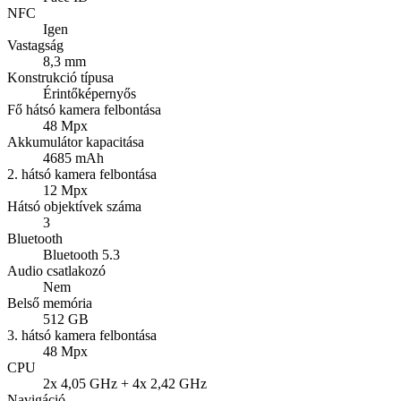
NFC
Igen
Vastagság
8,3 mm
Konstrukció típusa
Érintőképernyős
Fő hátsó kamera felbontása
48 Mpx
Akkumulátor kapacitása
4685 mAh
2. hátsó kamera felbontása
12 Mpx
Hátsó objektívek száma
3
Bluetooth
Bluetooth 5.3
Audio csatlakozó
Nem
Belső memória
512 GB
3. hátsó kamera felbontása
48 Mpx
CPU
2x 4,05 GHz + 4x 2,42 GHz
Navigáció