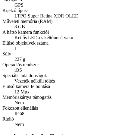
GPS
Kijelző típusa
LTPO Super Retina XDR OLED
Műveleti memória (RAM)
8 GB
A hátsó kamera funkciói
Kettős LED-es kéttónusú vaku
Elülső objektívek száma
1
Súly
227 g
Operációs rendszer
iOS
Speciális tulajdonságok
Vezeték nélküli töltés
Elülső kamera felbontása
12 Mpx
Memóriakártya támogatás
Nem
Fokozott ellenállás
IP 68
Rádió
Nem