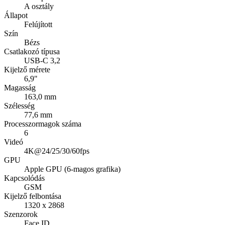
A osztály
Állapot
Felújított
Szín
Bézs
Csatlakozó típusa
USB-C 3,2
Kijelző mérete
6,9"
Magasság
163,0 mm
Szélesség
77,6 mm
Processzormagok száma
6
Videó
4K@24/25/30/60fps
GPU
Apple GPU (6-magos grafika)
Kapcsolódás
GSM
Kijelző felbontása
1320 x 2868
Szenzorok
Face ID