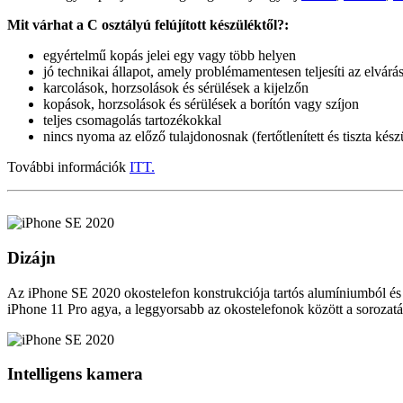
Mit várhat a C osztályú felújított készüléktől?:
egyértelmű kopás jelei egy vagy több helyen
jó technikai állapot, amely problémamentesen teljesíti az elvárás
karcolások, horzsolások és sérülések a kijelzőn
kopások, horzsolások és sérülések a borítón vagy szíjon
teljes csomagolás tartozékokkal
nincs nyoma az előző tulajdonosnak (fertőtlenített és tiszta kész
További információk
ITT.
Dizájn
Az iPhone SE 2020 okostelefon konstrukciója tartós alumíniumból és ü
iPhone 11 Pro agya, a leggyorsabb az okostelefonok között a sorozat
Intelligens kamera