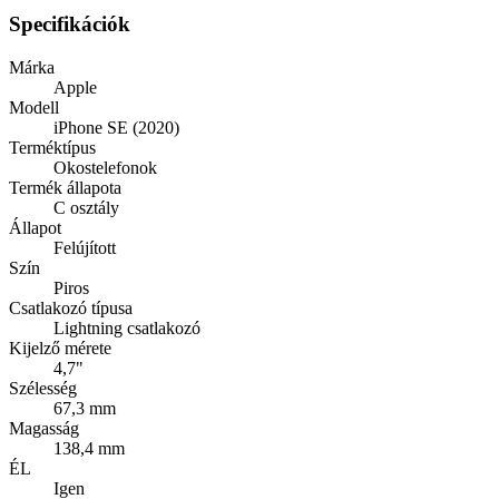
Specifikációk
Márka
Apple
Modell
iPhone SE (2020)
Terméktípus
Okostelefonok
Termék állapota
C osztály
Állapot
Felújított
Szín
Piros
Csatlakozó típusa
Lightning csatlakozó
Kijelző mérete
4,7"
Szélesség
67,3 mm
Magasság
138,4 mm
ÉL
Igen