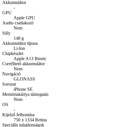
Akkumulátor
-
GPU
Apple GPU
Audio csatlakozó
Nem
Súly
148 g
Akkumulátor típusa
Li-Ion
Chipkészlet
Apple A13 Bionic
Cserélhető akkumulátor
Nem
Navigáció
GLONASS
Sorozat
iPhone SE
Memóriakártya támogatás
Nem
OS
-
Kijelző felbontása
750 x 1334 Retina
Speciális tulajdonságok