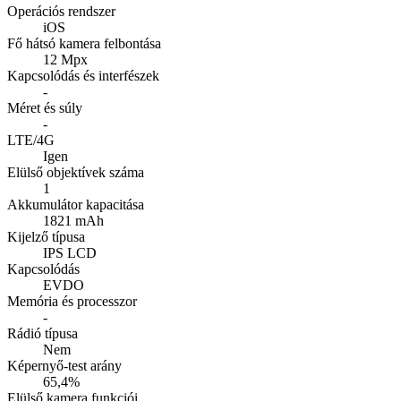
Operációs rendszer
iOS
Fő hátsó kamera felbontása
12 Mpx
Kapcsolódás és interfészek
-
Méret és súly
-
LTE/4G
Igen
Elülső objektívek száma
1
Akkumulátor kapacitása
1821 mAh
Kijelző típusa
IPS LCD
Kapcsolódás
EVDO
Memória és processzor
-
Rádió típusa
Nem
Képernyő-test arány
65,4%
Elülső kamera funkciói