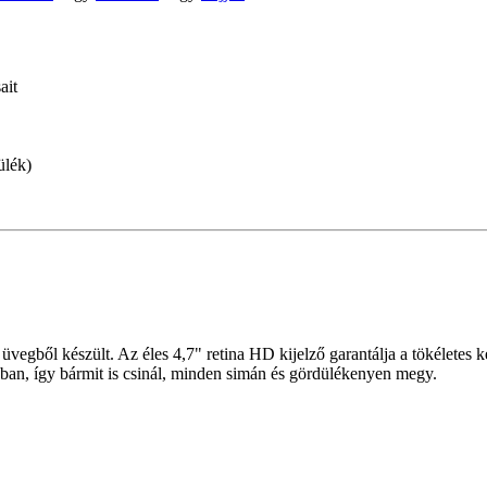
ait
ülék)
vegből készült. Az éles 4,7" retina HD kijelző garantálja a tökéletes
ában, így bármit is csinál, minden simán és gördülékenyen megy.