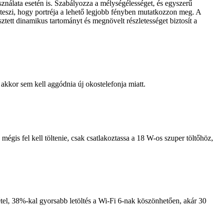
nálata esetén is. Szabályozza a mélységélességet, és egyszerű
vé teszi, hogy portréja a lehető legjobb fényben mutatkozzon meg. A
ztett dinamikus tartományt és megnövelt részletességet biztosít a
akkor sem kell aggódnia új okostelefonja miatt.
mégis fel kell töltenie, csak csatlakoztassa a 18 W-os szuper töltőhöz,
étel, 38%-kal gyorsabb letöltés a Wi-Fi 6-nak köszönhetően, akár 30