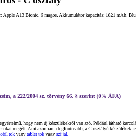
ros - C osztály
zor: Apple A13 Bionic, 6 magos, Akkumulátor kapacitás: 1821 mAh, 
sim, a 222/2004 sz. törvény 66. § szerint (0% ÁFA)
egyértelmű, hogy nem új készülékekről van szó. Például látható karcolá
már sokat megélt. Ami azonban a legfontosabb, a C osztályú készülékek t
obil tok
vagy
tablet tok
vagy
szíjjal.