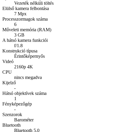
Vezeték nélküli töltés
Elülső kamera felbontása
7 Mpx
Processzormagok száma
6
Műveleti memória (RAM)
3 GB
A hátsó kamera funkciói
f/1.8
Konstrukció típusa
Érintőképernyős
Videó
2160p 4K
CPU
nincs megadva
Kijelző
-
Hátsó objektívek száma
1
Fényképezőgép
-
Szenzorok
Barométer
Bluetooth
Bluetooth 5.0