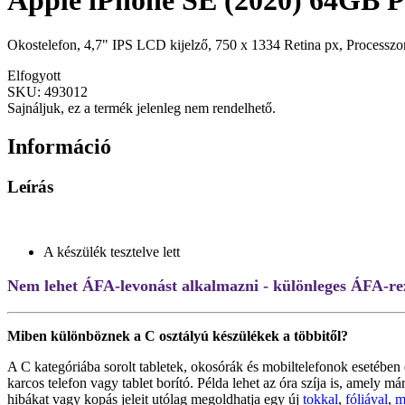
Apple iPhone SE (2020) 64GB Pi
Okostelefon, 4,7" IPS LCD kijelző, 750 x 1334 Retina px, Process
Elfogyott
SKU:
493012
Sajnáljuk, ez a termék jelenleg nem rendelhető.
Információ
Leírás
A készülék tesztelve lett
Nem lehet ÁFA-levonást alkalmazni - különleges ÁFA-rez
Miben különböznek a C osztályú készülékek a többitől?
A C kategóriába sorolt tabletek, okosórák és mobiltelefonok esetében 
karcos telefon vagy tablet borító. Példa lehet az óra szíja is, amely 
hibákat vagy kopás jeleit utólag megoldhatja egy új
tokkal
,
fóliával
,
m