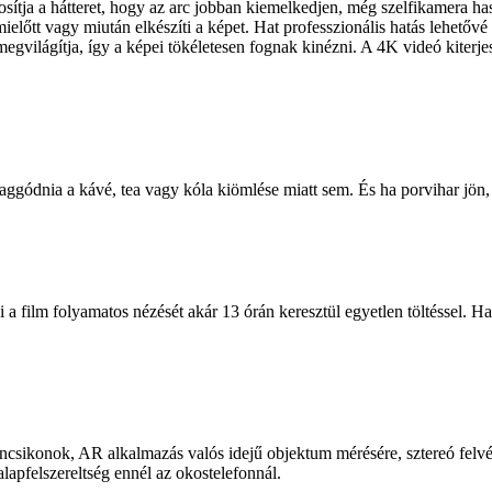
tja a hátteret, hogy az arc jobban kiemelkedjen, még szelfikamera hasz
mielőtt vagy miután elkészíti a képet. Hat professzionális hatás lehető
gvilágítja, így a képei tökéletesen fognak kinézni. A 4K videó kiterjes
gódnia a kávé, tea vagy kóla kiömlése miatt sem. És ha porvihar jön, 
 film folyamatos nézését akár 13 órán keresztül egyetlen töltéssel. Ha 
arancsikonok, AR alkalmazás valós idejű objektum mérésére, sztereó felv
apfelszereltség ennél az okostelefonnál.