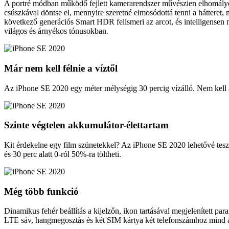
A portré módban működő fejlett kamerarendszer művészien elhomályosí
csúszkával döntse el, mennyire szeretné elmosódottá tenni a hátteret, 
következő generációs Smart HDR felismeri az arcot, és intelligensen me
világos és árnyékos tónusokban.
Már nem kell félnie a víztől
Az iPhone SE 2020 egy méter mélységig 30 percig vízálló. Nem kell ag
Szinte végtelen akkumulátor-élettartam
Kit érdekelne egy film szünetekkel? Az iPhone SE 2020 lehetővé teszi a
és 30 perc alatt 0-ról 50%-ra töltheti.
Még több funkció
Dinamikus fehér beállítás a kijelzőn, ikon tartásával megjelenített p
LTE sáv, hangmegosztás és két SIM kártya két telefonszámhoz mind al