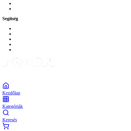
Okos
Tabletek
Segítség
GYIK a reklamáció kapcsán
Garancia és reklamáció
Általános szerződési feltételek
Bejelentkezés
Rendelések
Powered by Monokaido
Kezdőlap
Kategóriák
Keresés