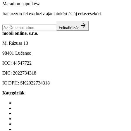
Maradjon naprakész
Iratkozzon fel exkluzív ajánlatokért és új érkezésekért.
Feliratkozás
mobil online, s.r.o.
M. Rázusa 13
98401 Lučenec
ICO:
44547722
DIC:
2022734318
IC DPH:
SK2022734318
Kategóriák
Mobiltelefonok
Tokok és borítók
Üvegek és fóliák
Mobiltelefon-kiegeszitok
Játékok és Gaming
Zene és szórakozás