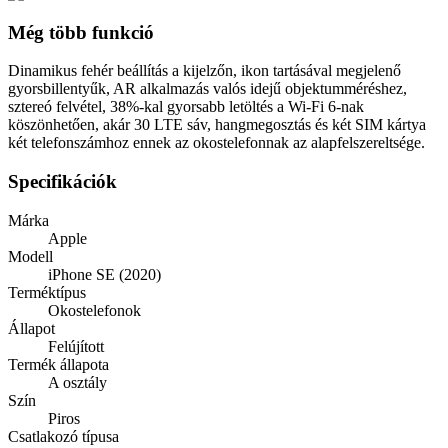
Még több funkció
Dinamikus fehér beállítás a kijelzőn, ikon tartásával megjelenő
gyorsbillentyűk, AR alkalmazás valós idejű objektumméréshez,
sztereó felvétel, 38%-kal gyorsabb letöltés a Wi-Fi 6-nak
köszönhetően, akár 30 LTE sáv, hangmegosztás és két SIM kártya
két telefonszámhoz ennek az okostelefonnak az alapfelszereltsége.
Specifikációk
Márka
Apple
Modell
iPhone SE (2020)
Terméktípus
Okostelefonok
Állapot
Felújított
Termék állapota
A osztály
Szín
Piros
Csatlakozó típusa