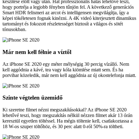
készítése előtt vagy után. Hat professzionális hatás lehetővé teszi,
hogy portréja a legjobb fényben tűnjön fel. A következő generációs
Smart HDR felismeri az arcot és intelligensen megvilágítja, így a
képei tökéletesen fognak kinézni. A 4K videó kiterjesztett dinamikus
tartományt és fokozott részletességet biztosít a világos és sötét
tónusokban.
Már nem kell félnie a víztől
Az iPhone SE 2020 egy méter mélységig 30 percig vízálló. Nem
kell aggódnia a kávé, tea vagy kóla kiömlése miatt sem. És ha
porvihar közeledik, már nem kell aggódnia az új okostelefonja miatt.
Szinte végtelen üzemidő
Ki szeretne filmet nézni megszakításokkal? Az iPhone SE 2020
lehetővé teszi, hogy megszakítás nélkül nézzen filmet akár 13 órán
keresztül egyetlen töltéssel. Ha mégis töltenie kell, csatlakoztassa a
18 W-os szuper töltőhöz, és 30 perc alatt 0-ról 50%-ra töltheti.