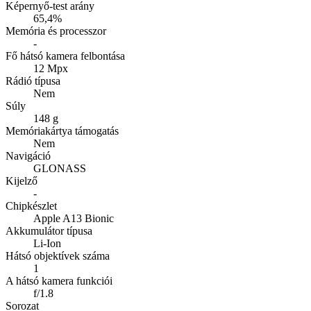
Képernyő-test arány
65,4%
Memória és processzor
-
Fő hátsó kamera felbontása
12 Mpx
Rádió típusa
Nem
Súly
148 g
Memóriakártya támogatás
Nem
Navigáció
GLONASS
Kijelző
-
Chipkészlet
Apple A13 Bionic
Akkumulátor típusa
Li-Ion
Hátsó objektívek száma
1
A hátsó kamera funkciói
f/1.8
Sorozat