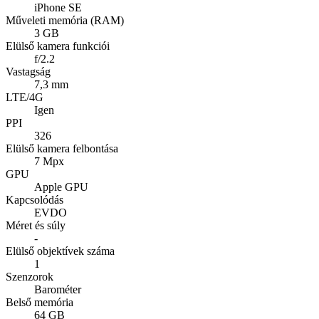
iPhone SE
Műveleti memória (RAM)
3 GB
Elülső kamera funkciói
f/2.2
Vastagság
7,3 mm
LTE/4G
Igen
PPI
326
Elülső kamera felbontása
7 Mpx
GPU
Apple GPU
Kapcsolódás
EVDO
Méret és súly
-
Elülső objektívek száma
1
Szenzorok
Barométer
Belső memória
64 GB