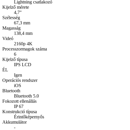
Lightning csatlakozó
Kijelző mérete
4,7"
Szélesség
67,3 mm
Magasság
138,4 mm
Videó
2160p 4K
Processzormagok száma
6
Kijelző típusa
IPS LCD
ÉL
Igen
Operációs rendszer
iOS
Bluetooth
Bluetooth 5.0
Fokozott ellenállás
IP 67
Konstrukció típusa
Érintőképernyős
Akkumulátor
-