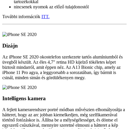
tartozékokkal
nincsenek nyomok az előző tulajdonostól
További információk
ITT.
Dizájn
Az iPhone SE 2020 okostelefon szerkezete tartós alumíniumból és
üvegből készült. Az éles 4,7" retina HD kijelző tökéletes képet
biztosít mindarról, amit éppen néz. Az A13 Bionic chip, amely az
iPhone 11 Pro agya, a leggyorsabb a sorozatában, így bármit is
csinál, minden simán és gördülékenyen megy.
Intelligens kamera
A fejlett kamerarendszer portré módban művészien elhomályosítja a
hátteret, hogy az arc jobban kiemelkedjen, még szelfikamerával
történő fotózáskor is. Állítsa be a mélységélességet, és döntse el
egyszerű csúszkával, mennyire szeretné elmosni a hátteret a kép