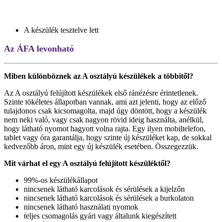
A készülék tesztelve lett
Az ÁFA levonható
Miben különböznek az A osztályú készülékek a többitől?
Az A osztályú felújított készülékek első ránézésre érintetlenek.
Szinte tökéletes állapotban vannak, ami azt jelenti, hogy az előző
tulajdonos csak kicsomagolta, majd úgy döntött, hogy a készülék
nem neki való, vagy csak nagyon rövid ideig használta, anélkül,
hogy látható nyomot hagyott volna rajta. Egy ilyen mobiltelefon,
tablet vagy óra garantálja, hogy szinte új készüléket kap, de sokkal
kedvezőbb áron, mint egy új készülék esetében. Összegezzük.
Mit várhat el egy A osztályú felújított készüléktől?
99%-os készülékállapot
nincsenek látható karcolások és sérülések a kijelzőn
nincsenek látható karcolások és sérülések a burkolaton
nincsenek látható használati nyomok
teljes csomagolás gyári vagy általunk kiegészített