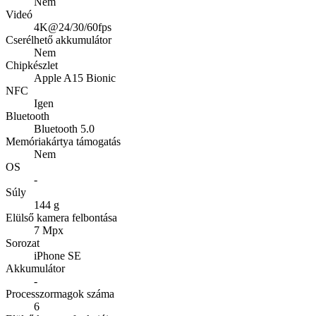
Nem
Videó
4K@24/30/60fps
Cserélhető akkumulátor
Nem
Chipkészlet
Apple A15 Bionic
NFC
Igen
Bluetooth
Bluetooth 5.0
Memóriakártya támogatás
Nem
OS
-
Súly
144 g
Elülső kamera felbontása
7 Mpx
Sorozat
iPhone SE
Akkumulátor
-
Processzormagok száma
6