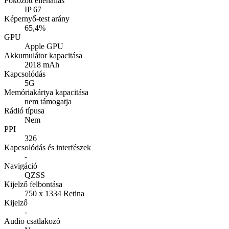
Fokozott ellenállás
IP 67
Képernyő-test arány
65,4%
GPU
Apple GPU
Akkumulátor kapacitása
2018 mAh
Kapcsolódás
5G
Memóriakártya kapacitása
nem támogatja
Rádió típusa
Nem
PPI
326
Kapcsolódás és interfészek
-
Navigáció
QZSS
Kijelző felbontása
750 x 1334 Retina
Kijelző
-
Audio csatlakozó