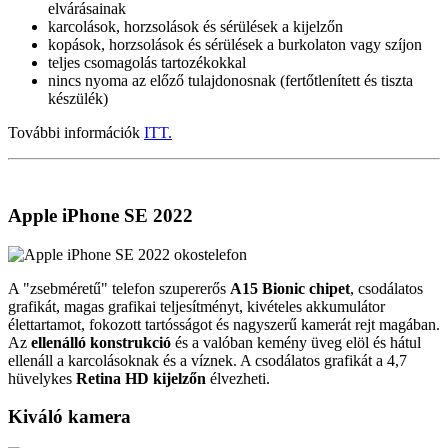
elvárásainak
karcolások, horzsolások és sérülések a kijelzőn
kopások, horzsolások és sérülések a burkolaton vagy szíjon
teljes csomagolás tartozékokkal
nincs nyoma az előző tulajdonosnak (fertőtlenített és tiszta
készülék)
További információk
ITT.
Apple iPhone SE 2022
A "zsebméretű" telefon szupererős
A15 Bionic chipet
, csodálatos
grafikát, magas grafikai teljesítményt, kivételes akkumulátor
élettartamot, fokozott tartósságot és nagyszerű kamerát rejt magában.
Az
ellenálló konstrukció
és a valóban kemény üveg elöl és hátul
ellenáll a karcolásoknak és a víznek. A csodálatos grafikát a 4,7
hüvelykes
Retina HD kijelzőn
élvezheti.
Kiváló kamera