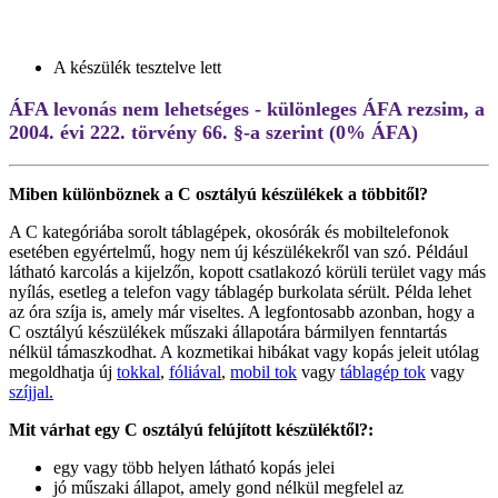
A készülék tesztelve lett
ÁFA levonás nem lehetséges - különleges ÁFA rezsim, a
2004. évi 222. törvény 66. §-a szerint (0% ÁFA)
Miben különböznek a C osztályú készülékek a többitől?
A C kategóriába sorolt táblagépek, okosórák és mobiltelefonok
esetében egyértelmű, hogy nem új készülékekről van szó. Például
látható karcolás a kijelzőn, kopott csatlakozó körüli terület vagy más
nyílás, esetleg a telefon vagy táblagép burkolata sérült. Példa lehet
az óra szíja is, amely már viseltes. A legfontosabb azonban, hogy a
C osztályú készülékek műszaki állapotára bármilyen fenntartás
nélkül támaszkodhat. A kozmetikai hibákat vagy kopás jeleit utólag
megoldhatja új
tokkal
,
fóliával
,
mobil tok
vagy
táblagép tok
vagy
szíjjal.
Mit várhat egy C osztályú felújított készüléktől?:
egy vagy több helyen látható kopás jelei
jó műszaki állapot, amely gond nélkül megfelel az