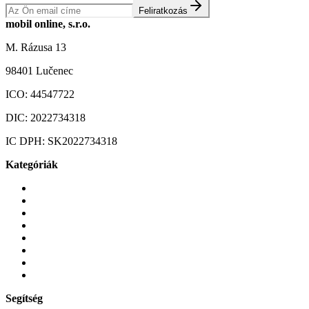
Feliratkozás
mobil online, s.r.o.
M. Rázusa 13
98401 Lučenec
ICO:
44547722
DIC:
2022734318
IC DPH:
SK2022734318
Kategóriák
Mobiltelefonok
Tokok és borítók
Üvegek és fóliák
Mobiltelefon-kiegeszitok
Játékok és Gaming
Zene és szórakozás
Okos
Tabletek
Segítség