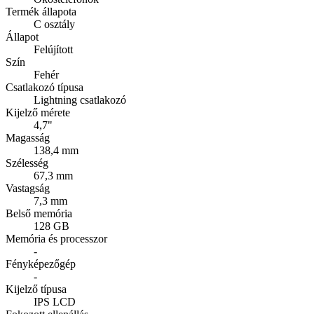
Termék állapota
C osztály
Állapot
Felújított
Szín
Fehér
Csatlakozó típusa
Lightning csatlakozó
Kijelző mérete
4,7"
Magasság
138,4 mm
Szélesség
67,3 mm
Vastagság
7,3 mm
Belső memória
128 GB
Memória és processzor
-
Fényképezőgép
-
Kijelző típusa
IPS LCD