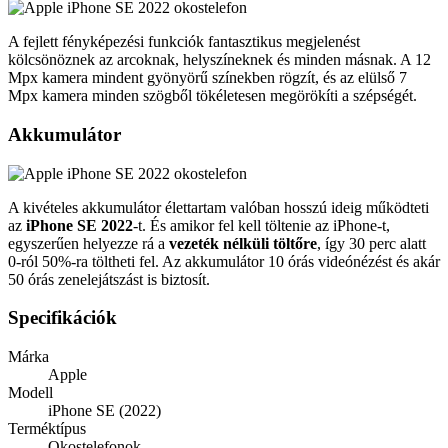
A fejlett fényképezési funkciók fantasztikus megjelenést
kölcsönöznek az arcoknak, helyszíneknek és minden másnak. A 12
Mpx kamera mindent gyönyörű színekben rögzít, és az elülső 7
Mpx kamera minden szögből tökéletesen megörökíti a szépségét.
Akkumulátor
A kivételes akkumulátor élettartam valóban hosszú ideig működteti
az
iPhone SE 2022
-t. És amikor fel kell töltenie az iPhone-t,
egyszerűen helyezze rá a
vezeték nélküli töltőre
, így 30 perc alatt
0-ról 50%-ra töltheti fel. Az akkumulátor 10 órás videónézést és akár
50 órás zenelejátszást is biztosít.
Specifikációk
Márka
Apple
Modell
iPhone SE (2022)
Terméktípus
Okostelefonok