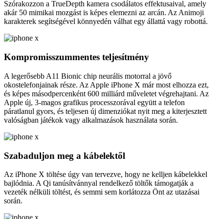
Szórakozzon a TrueDepth kamera csodálatos effektusaival, amely
akár 50 mimikai mozgást is képes elemezni az arcán. Az Animoji
karakterek segítségével könnyedén válhat egy állattá vagy robottá.
Kompromisszummentes teljesítmény
A legerősebb A11 Bionic chip neurális motorral a jövő
okostelefonjainak része. Az Apple iPhone X már most elhozza ezt,
és képes másodpercenként 600 milliárd műveletet végrehajtani. Az
Apple új, 3-magos grafikus processzorával együtt a telefon
páratlanul gyors, és teljesen új dimenziókat nyit meg a kiterjesztett
valóságban játékok vagy alkalmazások használata során.
Szabaduljon meg a kábelektől
Az iPhone X töltése úgy van tervezve, hogy ne kelljen kábelekkel
bajlódnia. A Qi tanúsítvánnyal rendelkező töltők támogatják a
vezeték nélküli töltést, és semmi sem korlátozza Önt az utazásai
során.