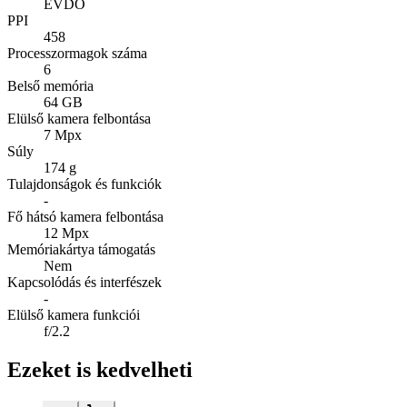
EVDO
PPI
458
Processzormagok száma
6
Belső memória
64 GB
Elülső kamera felbontása
7 Mpx
Súly
174 g
Tulajdonságok és funkciók
-
Fő hátsó kamera felbontása
12 Mpx
Memóriakártya támogatás
Nem
Kapcsolódás és interfészek
-
Elülső kamera funkciói
f/2.2
Ezeket is kedvelheti