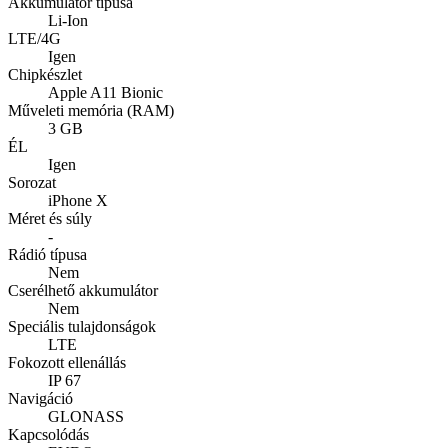
Akkumulátor típusa
Li-Ion
LTE/4G
Igen
Chipkészlet
Apple A11 Bionic
Műveleti memória (RAM)
3 GB
ÉL
Igen
Sorozat
iPhone X
Méret és súly
-
Rádió típusa
Nem
Cserélhető akkumulátor
Nem
Speciális tulajdonságok
LTE
Fokozott ellenállás
IP 67
Navigáció
GLONASS
Kapcsolódás