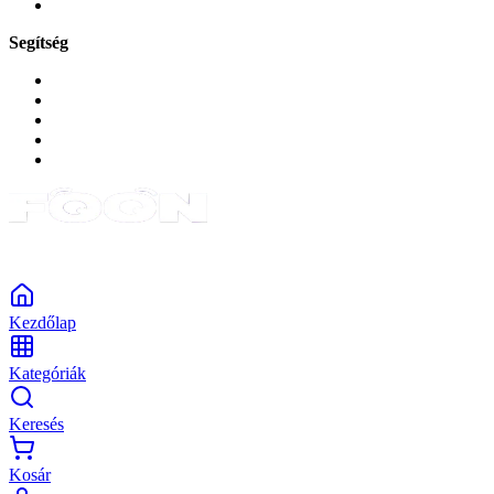
Tabletek
Segítség
GYIK a reklamáció kapcsán
Garancia és reklamáció
Általános szerződési feltételek
Bejelentkezés
Rendelések
Powered by Monokaido
Kezdőlap
Kategóriák
Keresés
Kosár