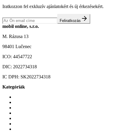
Iratkozzon fel exkluzív ajánlatokért és új érkezésekért.
Feliratkozás
mobil online, s.r.o.
M. Rázusa 13
98401 Lučenec
ICO:
44547722
DIC:
2022734318
IC DPH:
SK2022734318
Kategóriák
Mobiltelefonok
Tokok és borítók
Üvegek és fóliák
Mobiltelefon-kiegeszitok
Játékok és Gaming
Zene és szórakozás
Okos