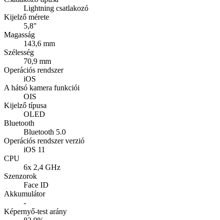
Lightning csatlakozó
Kijelző mérete
5,8"
Magasság
143,6 mm
Szélesség
70,9 mm
Operációs rendszer
iOS
A hátsó kamera funkciói
OIS
Kijelző típusa
OLED
Bluetooth
Bluetooth 5.0
Operációs rendszer verzió
iOS 11
CPU
6x 2,4 GHz
Szenzorok
Face ID
Akkumulátor
-
Képernyő-test arány