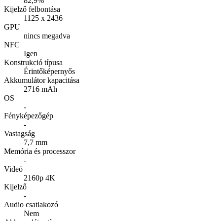
82,9%
Kijelző felbontása
1125 x 2436
GPU
nincs megadva
NFC
Igen
Konstrukció típusa
Érintőképernyős
Akkumulátor kapacitása
2716 mAh
OS
-
Fényképezőgép
-
Vastagság
7,7 mm
Memória és processzor
-
Videó
2160p 4K
Kijelző
-
Audio csatlakozó
Nem