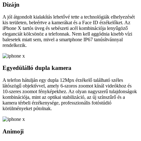
Dizájn
A jól átgondolt kialakítás lehetővé tette a technológiák elhelyezését
kis területen, beleértve a kamerákat és a Face ID érzékelőket. Az
iPhone X tartós üveg és sebészeti acél kombinációja lenyűgöző
eleganciát kölcsönöz a telefonnak. Nem kell aggódnia kisebb vízi
balesetek miatt sem, mivel a smartphone IP67 tanúsítvánnyal
rendelkezik.
Egyedülálló dupla kamera
A telefon hátulján egy dupla 12Mpx érzékelő található széles
látószögű objektívvel, amely 6-szoros zoomot kínál videókhoz és
10-szeres zoomot fényképekhez. Az olyan nagyszerű tulajdonságok
kombinációja, mint az optikai stabilizáció, az új színszűrő és a
kamera térbeli érzékenysége, professzionális fotóstúdió
körülményeket pótolnak.
Animoji