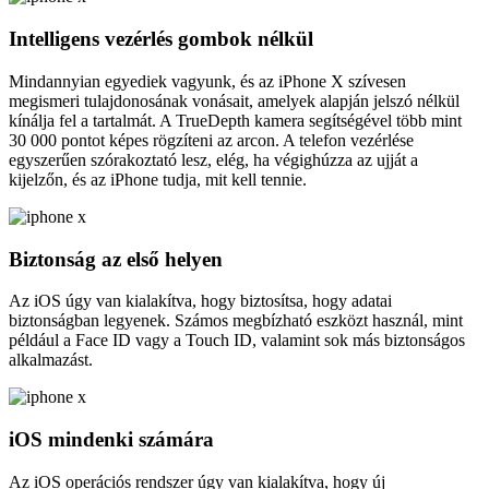
Intelligens vezérlés gombok nélkül
Mindannyian egyediek vagyunk, és az iPhone X szívesen
megismeri tulajdonosának vonásait, amelyek alapján jelszó nélkül
kínálja fel a tartalmát. A TrueDepth kamera segítségével több mint
30 000 pontot képes rögzíteni az arcon. A telefon vezérlése
egyszerűen szórakoztató lesz, elég, ha végighúzza az ujját a
kijelzőn, és az iPhone tudja, mit kell tennie.
Biztonság az első helyen
Az iOS úgy van kialakítva, hogy biztosítsa, hogy adatai
biztonságban legyenek. Számos megbízható eszközt használ, mint
például a Face ID vagy a Touch ID, valamint sok más biztonságos
alkalmazást.
iOS mindenki számára
Az iOS operációs rendszer úgy van kialakítva, hogy új