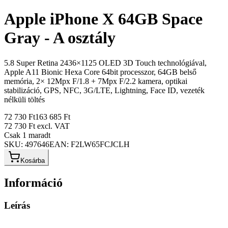
Apple iPhone X 64GB Space
Gray - A osztály
5.8 Super Retina 2436×1125 OLED 3D Touch technológiával,
Apple A11 Bionic Hexa Core 64bit processzor, 64GB belső
memória, 2× 12Mpx F/1.8 + 7Mpx F/2.2 kamera, optikai
stabilizáció, GPS, NFC, 3G/LTE, Lightning, Face ID, vezeték
nélküli töltés
72 730 Ft
163 685 Ft
72 730 Ft
excl. VAT
Csak 1 maradt
SKU:
497646
EAN:
F2LW65FCJCLH
Kosárba
Információ
Leírás