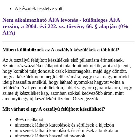
A készülék tesztelve volt
Nem alkalmazható ÁFA levonás - különleges ÁFA
rezsim, a 2004. évi 222. sz. törvény 66. § alapján (0%
ÁFA)
Miben különböznek az A osztályú készülékek a többitől?
Az A osztályú felújított készülékek első pillantásra érintetlenek.
Szinte százszázalékos állapotot tulajdonítunk nekik, ami azt jelenti,
hogy korábbi tulajdonosuk csak kicsomagolta, majd úgy döntött,
hogy a készülék nem megfelelő számára, vagy csak nagyon rövid
ideig használta anélkül, hogy látható nyomokat hagyott volna a
felületén. Az ilyen mobiltelefon, tablet vagy óra garancia arra, hogy
szinte új készüléket kap, azonban sokkal kedvezőbb áron, mint
amennyit egy új készülékért fizetne. Összegezzük.
Mit várhat el egy A osztályú felújított készüléktől?
99%-os állapot
nincsenek látható karcolások és sérülések a kijelzőn
nincsenek látható karcolások és sérülések a burkolaton
nincsenek látható használati nyomok