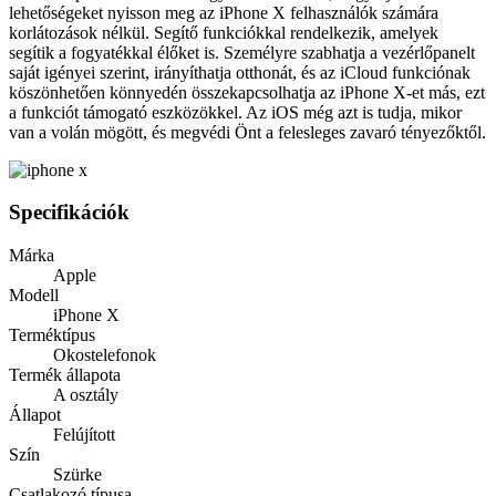
lehetőségeket nyisson meg az iPhone X felhasználók számára
korlátozások nélkül. Segítő funkciókkal rendelkezik, amelyek
segítik a fogyatékkal élőket is. Személyre szabhatja a vezérlőpanelt
saját igényei szerint, irányíthatja otthonát, és az iCloud funkciónak
köszönhetően könnyedén összekapcsolhatja az iPhone X-et más, ezt
a funkciót támogató eszközökkel. Az iOS még azt is tudja, mikor
van a volán mögött, és megvédi Önt a felesleges zavaró tényezőktől.
Specifikációk
Márka
Apple
Modell
iPhone X
Terméktípus
Okostelefonok
Termék állapota
A osztály
Állapot
Felújított
Szín
Szürke
Csatlakozó típusa