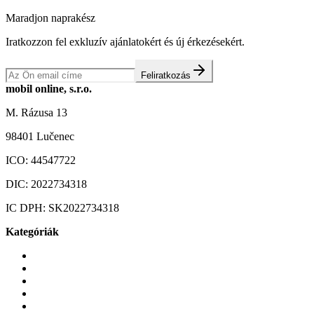
Maradjon naprakész
Iratkozzon fel exkluzív ajánlatokért és új érkezésekért.
Feliratkozás
mobil online, s.r.o.
M. Rázusa 13
98401 Lučenec
ICO:
44547722
DIC:
2022734318
IC DPH:
SK2022734318
Kategóriák
Mobiltelefonok
Tokok és borítók
Üvegek és fóliák
Mobiltelefon-kiegeszitok
Játékok és Gaming