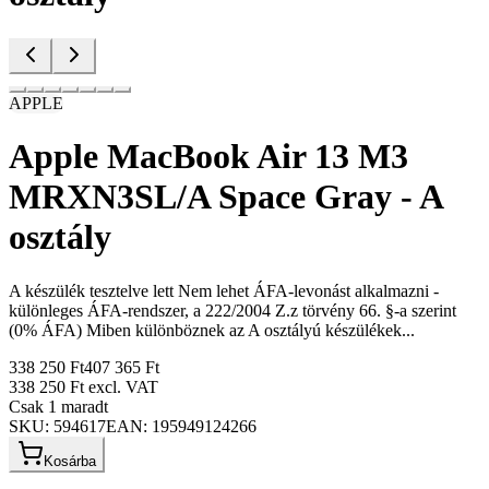
APPLE
Apple MacBook Air 13 M3
MRXN3SL/A Space Gray - A
osztály
A készülék tesztelve lett Nem lehet ÁFA-levonást alkalmazni -
különleges ÁFA-rendszer, a 222/2004 Z.z törvény 66. §-a szerint
(0% ÁFA) Miben különböznek az A osztályú készülékek...
338 250 Ft
407 365 Ft
338 250 Ft
excl. VAT
Csak 1 maradt
SKU:
594617
EAN:
195949124266
Kosárba