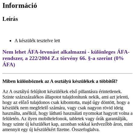
Információ
Leírás
A készülék tesztelve lett
Nem lehet ÁFA-levonást alkalmazni - különleges ÁFA-
rendszer, a 222/2004 Z.z törvény 66. §-a szerint (0%
ÁFA)
Miben különböznek az A osztályú készülékek a többitől?
Az A osztályú felújított készülékek első pillantásra érintetlenek.
Szinte százszázalékos állapotot tulajdonítunk nekik, ami azt jelenti,
hogy az előző tulajdonos csak kibontotta, majd úgy döntött, hogy a
készülék nem megfelelő számára, vagy csak nagyon rövid ideig
használta, anélkül, hogy látható használati nyomokat hagyott volna a
felületén. Az ilyen mobiltelefonok, tabletek vagy órák garantálják,
hogy szinte új készüléket kap, azonban sokkal kedvezőbb áron, mint
amennyit egy új készülékért fizetne. Összefoglalva.