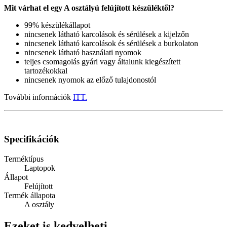
Mit várhat el egy A osztályú felújított készüléktől?
99% készülékállapot
nincsenek látható karcolások és sérülések a kijelzőn
nincsenek látható karcolások és sérülések a burkolaton
nincsenek látható használati nyomok
teljes csomagolás gyári vagy általunk kiegészített
tartozékokkal
nincsenek nyomok az előző tulajdonostól
További információk
ITT.
Specifikációk
Terméktípus
Laptopok
Állapot
Felújított
Termék állapota
A osztály
Ezeket is kedvelheti