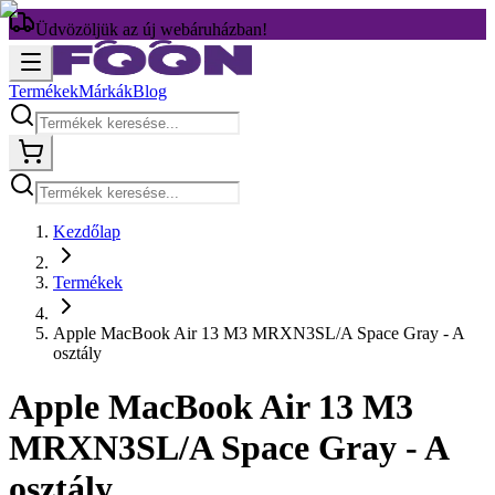
Üdvözöljük az új webáruházban!
Termékek
Márkák
Blog
Kezdőlap
Termékek
Apple MacBook Air 13 M3 MRXN3SL/A Space Gray - A
osztály
Apple MacBook Air 13 M3
MRXN3SL/A Space Gray - A
osztály