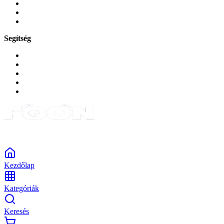
Zene és szórakozás
Okos
Tabletek
Segítség
GYIK a reklamáció kapcsán
Garancia és reklamáció
Általános szerződési feltételek
Bejelentkezés
Rendelések
Powered by Monokaido
Kezdőlap
Kategóriák
Keresés