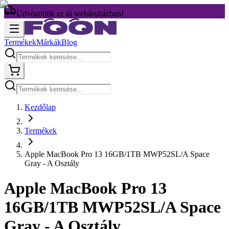
Üdvözöljük az új webáruházban!
Termékek
Márkák
Blog
Kezdőlap
Termékek
Apple MacBook Pro 13 16GB/1TB MWP52SL/A Space
Gray - A Osztály
Apple MacBook Pro 13
16GB/1TB MWP52SL/A Space
Gray - A Osztály