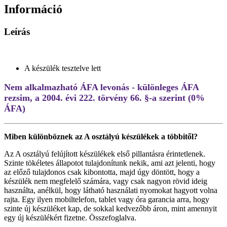
Információ
Leírás
A készülék tesztelve lett
Nem alkalmazható ÁFA levonás - különleges ÁFA
rezsim, a 2004. évi 222. törvény 66. §-a szerint (0%
ÁFA)
Miben különböznek az A osztályú készülékek a többitől?
Az A osztályú felújított készülékek első pillantásra érintetlenek.
Szinte tökéletes állapotot tulajdonítunk nekik, ami azt jelenti, hogy
az előző tulajdonos csak kibontotta, majd úgy döntött, hogy a
készülék nem megfelelő számára, vagy csak nagyon rövid ideig
használta, anélkül, hogy látható használati nyomokat hagyott volna
rajta. Egy ilyen mobiltelefon, tablet vagy óra garancia arra, hogy
szinte új készüléket kap, de sokkal kedvezőbb áron, mint amennyit
egy új készülékért fizetne. Összefoglalva.