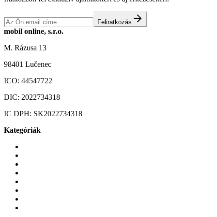
Feliratkozás
mobil online, s.r.o.
M. Rázusa 13
98401 Lučenec
ICO:
44547722
DIC:
2022734318
IC DPH:
SK2022734318
Kategóriák
Mobiltelefonok
Tokok és borítók
Üvegek és fóliák
Mobiltelefon-kiegeszitok
Játékok és Gaming
Zene és szórakozás
Okos
Tabletek