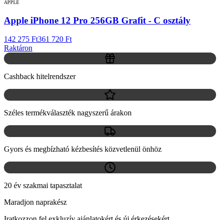
APPLE
Apple iPhone 12 Pro 256GB Grafit - C osztály
142 275 Ft
361 720 Ft
Raktáron
Cashback hitelrendszer
Széles termékválaszték nagyszerű árakon
Gyors és megbízható kézbesítés közvetlenül önhöz
20 év szakmai tapasztalat
Maradjon naprakész
Iratkozzon fel exkluzív ajánlatokért és új érkezésekért.