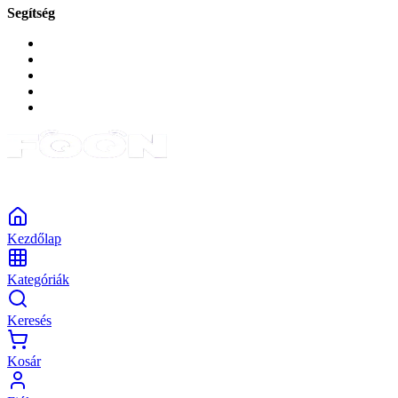
Segítség
GYIK a reklamáció kapcsán
Garancia és reklamáció
Általános szerződési feltételek
Bejelentkezés
Rendelések
Powered by Monokaido
Kezdőlap
Kategóriák
Keresés
Kosár