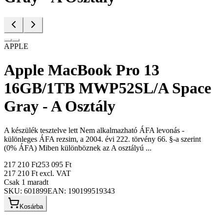
APPLE
Apple MacBook Pro 13
16GB/1TB MWP52SL/A Space
Gray - A Osztály
A készülék tesztelve lett Nem alkalmazható ÁFA levonás -
különleges ÁFA rezsim, a 2004. évi 222. törvény 66. §-a szerint
(0% ÁFA) Miben különböznek az A osztályú ...
217 210 Ft
253 095 Ft
217 210 Ft
excl. VAT
Csak 1 maradt
SKU:
601899
EAN:
190199519343
Kosárba