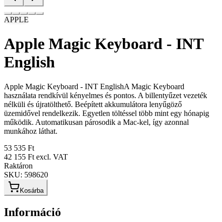
APPLE
Apple Magic Keyboard - INT
English
Apple Magic Keyboard - INT EnglishA Magic Keyboard
használata rendkívül kényelmes és pontos. A billentyűzet vezeték
nélküli és újratölthető. Beépített akkumulátora lenyűgöző
üzemidővel rendelkezik. Egyetlen töltéssel több mint egy hónapig
működik. Automatikusan párosodik a Mac-kel, így azonnal
munkához láthat.
53 535 Ft
42 155 Ft
excl. VAT
Raktáron
SKU:
598620
Kosárba
Információ