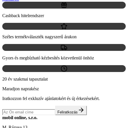
Cashback hitelrendszer
Széles termékválaszték nagyszerű árakon
Gyors és megbízható kézbesítés közvetlenül önhöz
20 év szakmai tapasztalat
Maradjon naprakész
Iratkozzon fel exkluzív ajánlatokért és új érkezésekért.
Feliratkozás
mobil online, s.r.o.
M. Rázusa 13