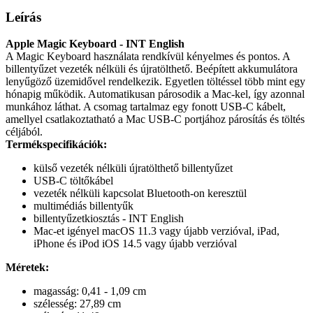
Leírás
Apple Magic Keyboard - INT English
A Magic Keyboard használata rendkívül kényelmes és pontos. A
billentyűzet vezeték nélküli és újratölthető. Beépített akkumulátora
lenyűgöző üzemidővel rendelkezik. Egyetlen töltéssel több mint egy
hónapig működik. Automatikusan párosodik a Mac-kel, így azonnal
munkához láthat. A csomag tartalmaz egy fonott USB-C kábelt,
amellyel csatlakoztatható a Mac USB-C portjához párosítás és töltés
céljából.
Termékspecifikációk:
külső vezeték nélküli újratölthető billentyűzet
USB-C töltőkábel
vezeték nélküli kapcsolat Bluetooth-on keresztül
multimédiás billentyűk
billentyűzetkiosztás - INT English
Mac-et igényel macOS 11.3 vagy újabb verzióval, iPad,
iPhone és iPod iOS 14.5 vagy újabb verzióval
Méretek:
magasság: 0,41 - 1,09 cm
szélesség: 27,89 cm