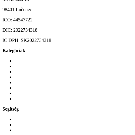
98401 Lučenec
ICO:
44547722
DIC:
2022734318
IC DPH:
SK2022734318
Kategóriák
Mobiltelefonok
Tokok és borítók
Üvegek és fóliák
Mobiltelefon-kiegeszitok
Játékok és Gaming
Zene és szórakozás
Okos
Tabletek
Segítség
GYIK a reklamáció kapcsán
Garancia és reklamáció
Általános szerződési feltételek