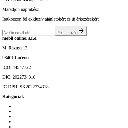
Maradjon naprakész
Iratkozzon fel exkluzív ajánlatokért és új érkezésekért.
Feliratkozás
mobil online, s.r.o.
M. Rázusa 13
98401 Lučenec
ICO:
44547722
DIC:
2022734318
IC DPH:
SK2022734318
Kategóriák
Mobiltelefonok
Tokok és borítók
Üvegek és fóliák
Mobiltelefon-kiegeszitok
Játékok és Gaming