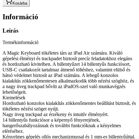
Kosárba
Információ
Leírás
Termékinformáció
A Magic Keyboard tökéletes társ az iPad Air számára. Kiváló
gépelési élményt és trackpadet biztosít precíz feladatokhoz elegáns
és hordozható kivitelben. A billentyűzet 14 billentyűs funkciósort,
USB-C csatlakozót tartalmaz átmenő töltéshez, valamint elülső és
hátsó védelmet biztosít az iPad számára. A lebegő konzolos
kialakítás zökkenőmentesen alkalmazkodik több nézési szöghöz, és
a nagy üveg trackpad bővíti az iPadOS-szel való munkavégzés
lehetőségeit.
Kiemelések
Hordozható konzolos kialakítás zökkenőmentes beállítást biztosít, és
tökéletes nézési szöget nyújt.
Nagy üveg trackpad az érzékeny és intuitív élményért.
14 billentyűs funkciósor a képernyő fényerejének,
hangerőszabályozásnak és további funkcióknak a kényelmes
eléréséhez.
Kényelmes gépelés ollós mechanizmussal és 1 mm-es billentyűúttal.