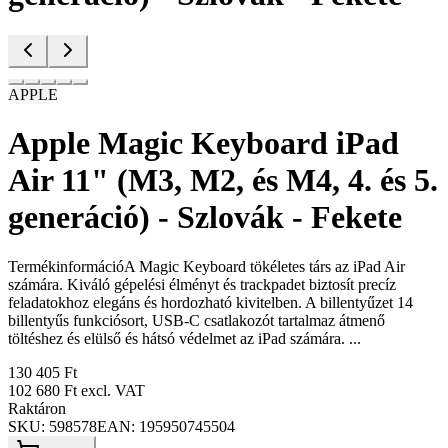
APPLE
Apple Magic Keyboard iPad
Air 11" (M3, M2, és M4, 4. és 5.
generáció) - Szlovák - Fekete
TermékinformációA Magic Keyboard tökéletes társ az iPad Air
számára. Kiváló gépelési élményt és trackpadet biztosít precíz
feladatokhoz elegáns és hordozható kivitelben. A billentyűzet 14
billentyűs funkciósort, USB-C csatlakozót tartalmaz átmenő
töltéshez és elülső és hátsó védelmet az iPad számára. ...
130 405 Ft
102 680 Ft
excl. VAT
Raktáron
SKU:
598578
EAN:
195950745504