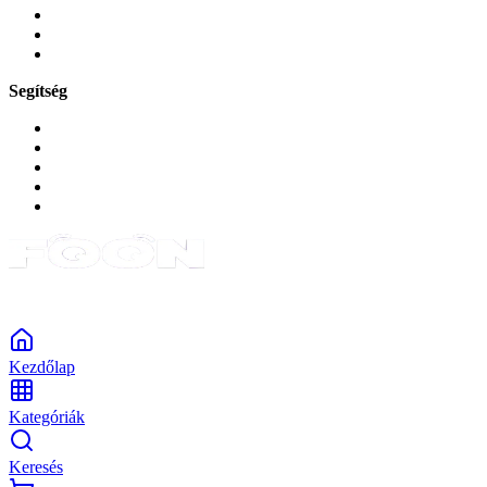
Zene és szórakozás
Okos
Tabletek
Segítség
GYIK a reklamáció kapcsán
Garancia és reklamáció
Általános szerződési feltételek
Bejelentkezés
Rendelések
Powered by Monokaido
Kezdőlap
Kategóriák
Keresés