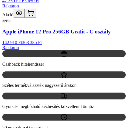
47 250 Ft
163 650 Ft
Raktáron
Akció
APPLE
Apple iPhone 12 Pro 256GB Grafit - C osztály
142 910 Ft
363 385 Ft
Raktáron
Cashback hitelrendszer
Széles termékválaszték nagyszerű árakon
Gyors és megbízható kézbesítés közvetlenül önhöz
20 év szakmai tapasztalat