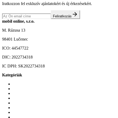
Iratkozzon fel exkluzív ajánlatokért és új érkezésekért.
Feliratkozás
mobil online, s.r.o.
M. Rázusa 13
98401 Lučenec
ICO:
44547722
DIC:
2022734318
IC DPH:
SK2022734318
Kategóriák
Mobiltelefonok
Tokok és borítók
Üvegek és fóliák
Mobiltelefon-kiegeszitok
Játékok és Gaming
Zene és szórakozás
Okos
Tabletek