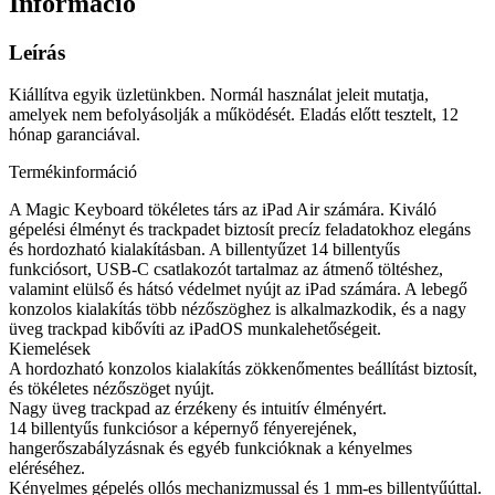
Információ
Leírás
Kiállítva egyik üzletünkben. Normál használat jeleit mutatja,
amelyek nem befolyásolják a működését. Eladás előtt tesztelt, 12
hónap garanciával.
Termékinformáció
A Magic Keyboard tökéletes társ az iPad Air számára. Kiváló
gépelési élményt és trackpadet biztosít precíz feladatokhoz elegáns
és hordozható kialakításban. A billentyűzet 14 billentyűs
funkciósort, USB-C csatlakozót tartalmaz az átmenő töltéshez,
valamint elülső és hátsó védelmet nyújt az iPad számára. A lebegő
konzolos kialakítás több nézőszöghez is alkalmazkodik, és a nagy
üveg trackpad kibővíti az iPadOS munkalehetőségeit.
Kiemelések
A hordozható konzolos kialakítás zökkenőmentes beállítást biztosít,
és tökéletes nézőszöget nyújt.
Nagy üveg trackpad az érzékeny és intuitív élményért.
14 billentyűs funkciósor a képernyő fényerejének,
hangerőszabályzásnak és egyéb funkcióknak a kényelmes
eléréséhez.
Kényelmes gépelés ollós mechanizmussal és 1 mm-es billentyűúttal.