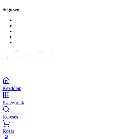
Segítség
GYIK a reklamáció kapcsán
Garancia és reklamáció
Általános szerződési feltételek
Bejelentkezés
Rendelések
Powered by Monokaido
Kezdőlap
Kategóriák
Keresés
Kosár