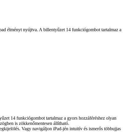
pad élményt nyújtva. A billentyűzet 14 funkciógombot tartalmaz a
ntyűzet 14 funkciógombot tartalmaz a gyors hozzáféréshez olyan
szögben is zökkenőmentesen állítható.
egkijelölés. Vagy navigáljon iPad-jén intuitív és ismerős többujjas