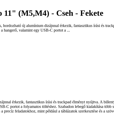
 11" (M5,M4) - Cseh - Fekete
ordozható új alumínium dizájnnal érkezik, fantasztikus írási és track
 a hangerő, valamint egy USB-C portot a ...
nnal érkezik, fantasztikus írási és trackpad élményt nyújtva. A bille
SB-C portot a folyamatos töltéshez. Szabadon lebegő kialakítása több 
 a precíz feladatokhoz, mint például a táblázatok szerkesztése és a szöv