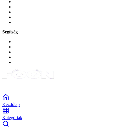
Mobiltelefon-kiegeszitok
Játékok és Gaming
Zene és szórakozás
Okos
Tabletek
Segítség
GYIK a reklamáció kapcsán
Garancia és reklamáció
Általános szerződési feltételek
Bejelentkezés
Rendelések
Powered by Monokaido
Kezdőlap
Kategóriák