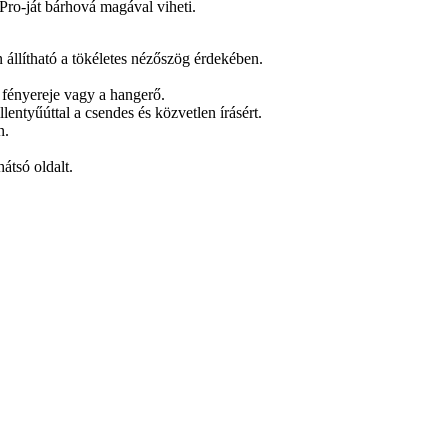
d Pro-ját bárhová magával viheti.
állítható a tökéletes nézőszög érdekében.
 fényereje vagy a hangerő.
entyűúttal a csendes és közvetlen írásért.
n.
átsó oldalt.