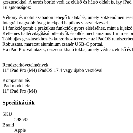
gesztusokkal. A tartós borító védi az elülső és hátsó oldalt is, így iPa
Tulajdonságok:
Vékony és mobil szabadon lebegő kialakítás, amely zökkenőmentesen 
Integrált nagyobb üveg trackpad haptikus visszajelzéssel.
14 funkciógomb a praktikus funkciók gyors eléréséhez, mint a kijelző
Kellemes háttérvilágítású billentyűk és ollós mechanizmus 1 mm-es bill
Többujjas gesztusokhoz és kurzorhoz tervezve az iPadOS rendszerbe
Robusztus, maratott alumínium zsanér USB-C porttal.
Ha iPad Pro-val utazik, összecsukható tokba, amely védi az elülső és h
Rendszerkövetelmények:
11" iPad Pro (M4) iPadOS 17.4 vagy újabb verzióval.
Kompatibilitás
iPad modellek:
11" iPad Pro (M4)
Specifikációk
SKU
598592
Brand
Apple