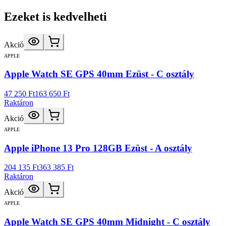
Ezeket is kedvelheti
Akció
APPLE
Apple Watch SE GPS 40mm Ezüst - C osztály
47 250 Ft
163 650 Ft
Raktáron
Akció
APPLE
Apple iPhone 13 Pro 128GB Ezüst - A osztály
204 135 Ft
363 385 Ft
Raktáron
Akció
APPLE
Apple Watch SE GPS 40mm Midnight - C osztály