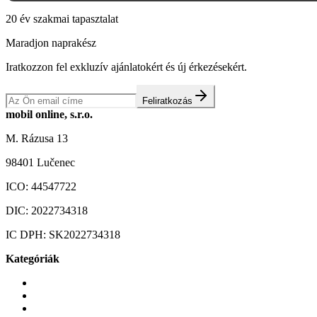
20 év szakmai tapasztalat
Maradjon naprakész
Iratkozzon fel exkluzív ajánlatokért és új érkezésekért.
Feliratkozás
mobil online, s.r.o.
M. Rázusa 13
98401 Lučenec
ICO:
44547722
DIC:
2022734318
IC DPH:
SK2022734318
Kategóriák
Mobiltelefonok
Tokok és borítók
Üvegek és fóliák