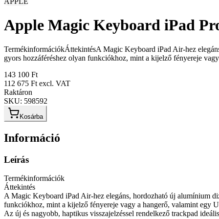
APPLE
Apple Magic Keyboard iPad Pro
TermékinformációkÁttekintésA Magic Keyboard iPad Air-hez elegáns, h
gyors hozzáféréshez olyan funkciókhoz, mint a kijelző fényereje vagy
143 100 Ft
112 675 Ft
excl. VAT
Raktáron
SKU:
598592
Kosárba
Információ
Leírás
Termékinformációk
Áttekintés
A Magic Keyboard iPad Air-hez elegáns, hordozható új alumínium dizáj
funkciókhoz, mint a kijelző fényereje vagy a hangerő, valamint egy U
Az új és nagyobb, haptikus visszajelzéssel rendelkező trackpad ideális