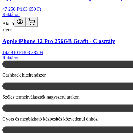
47 250 Ft
163 650 Ft
Raktáron
Akció
APPLE
Apple iPhone 12 Pro 256GB Grafit - C osztály
142 910 Ft
363 385 Ft
Raktáron
Cashback hitelrendszer
Széles termékválaszték nagyszerű árakon
Gyors és megbízható kézbesítés közvetlenül önhöz