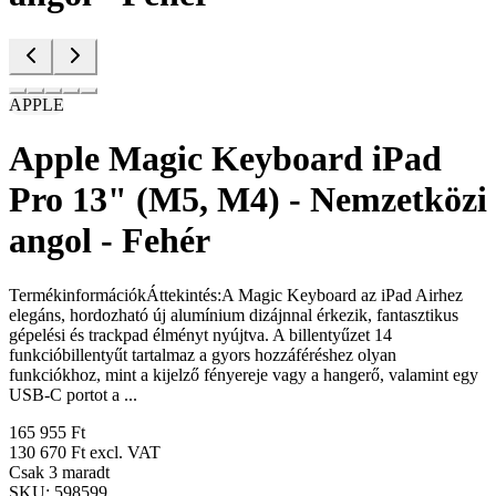
APPLE
Apple Magic Keyboard iPad
Pro 13" (M5, M4) - Nemzetközi
angol - Fehér
TermékinformációkÁttekintés:A Magic Keyboard az iPad Airhez
elegáns, hordozható új alumínium dizájnnal érkezik, fantasztikus
gépelési és trackpad élményt nyújtva. A billentyűzet 14
funkcióbillentyűt tartalmaz a gyors hozzáféréshez olyan
funkciókhoz, mint a kijelző fényereje vagy a hangerő, valamint egy
USB-C portot a ...
165 955 Ft
130 670 Ft
excl. VAT
Csak 3 maradt
SKU:
598599