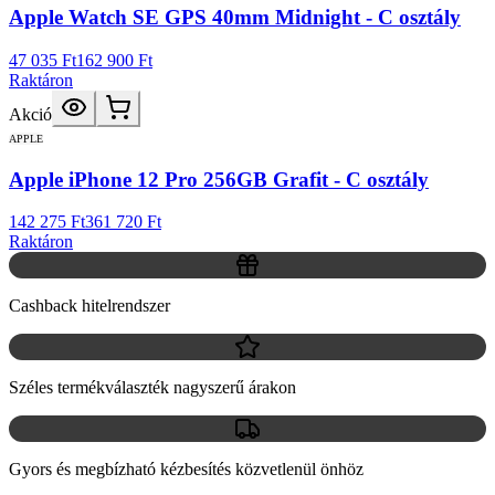
Apple Watch SE GPS 40mm Midnight - C osztály
47 035 Ft
162 900 Ft
Raktáron
Akció
APPLE
Apple iPhone 12 Pro 256GB Grafit - C osztály
142 275 Ft
361 720 Ft
Raktáron
Cashback hitelrendszer
Széles termékválaszték nagyszerű árakon
Gyors és megbízható kézbesítés közvetlenül önhöz