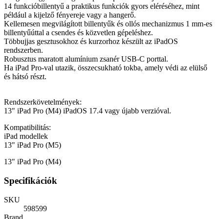
14 funkcióbillentyű a praktikus funkciók gyors eléréséhez, mint
például a kijelző fényereje vagy a hangerő.
Kellemesen megvilágított billentyűk és ollós mechanizmus 1 mm-es
billentyűúttal a csendes és közvetlen gépeléshez.
Többujjas gesztusokhoz és kurzorhoz készült az iPadOS
rendszerben.
Robusztus maratott alumínium zsanér USB-C porttal.
Ha iPad Pro-val utazik, összecsukható tokba, amely védi az elülső
és hátsó részt.
Rendszerkövetelmények:
13" iPad Pro (M4) iPadOS 17.4 vagy újabb verzióval.
Kompatibilitás:
iPad modellek
13" iPad Pro (M5)
13" iPad Pro (M4)
Specifikációk
SKU
598599
Brand