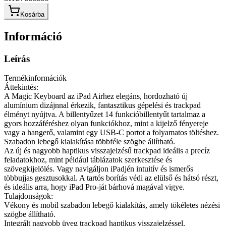
Kosárba
Információ
Leírás
Termékinformációk
Áttekintés:
A Magic Keyboard az iPad Airhez elegáns, hordozható új
alumínium dizájnnal érkezik, fantasztikus gépelési és trackpad
élményt nyújtva. A billentyűzet 14 funkcióbillentyűt tartalmaz a
gyors hozzáféréshez olyan funkciókhoz, mint a kijelző fényereje
vagy a hangerő, valamint egy USB-C portot a folyamatos töltéshez.
Szabadon lebegő kialakítása többféle szögbe állítható.
Az új és nagyobb haptikus visszajelzésű trackpad ideális a precíz
feladatokhoz, mint például táblázatok szerkesztése és
szövegkijelölés. Vagy navigáljon iPadjén intuitív és ismerős
többujjas gesztusokkal. A tartós borítás védi az elülső és hátsó részt,
és ideális arra, hogy iPad Pro-ját bárhová magával vigye.
Tulajdonságok:
Vékony és mobil szabadon lebegő kialakítás, amely tökéletes nézési
szögbe állítható.
Integrált nagyobb üveg trackpad haptikus visszajelzéssel.