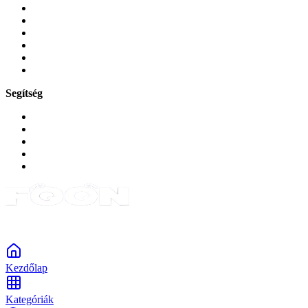
Üvegek és fóliák
Mobiltelefon-kiegeszitok
Játékok és Gaming
Zene és szórakozás
Okos
Tabletek
Segítség
GYIK a reklamáció kapcsán
Garancia és reklamáció
Általános szerződési feltételek
Bejelentkezés
Rendelések
Powered by Monokaido
Kezdőlap
Kategóriák