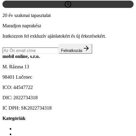
20 év szakmai tapasztalat
Maradjon naprakész
Iratkozzon fel exkluzív ajánlatokért és új érkezésekért.
Feliratkozás
mobil online, s.r.o.
M. Rázusa 13
98401 Lučenec
ICO:
44547722
DIC:
2022734318
IC DPH:
SK2022734318
Kategóriák
Mobiltelefonok
Tokok és borítók