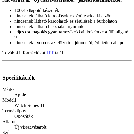
Mit várhat az "Új visszavásárlásból" jelzésű készülékektől?
100% állapotú készülék
nincsenek látható karcolások és sérülések a kijelzőn
nincsenek látható karcolások és sérülések a burkolaton
nincsenek látható használati nyomok
teljes csomagolás gyári tartozékokkal, beleértve a fülhallgatót
is
nincsenek nyomok az előző tulajdonostól, érintetlen állapot
További információkat
ITT
talál.
Specifikációk
Márka
Apple
Modell
Watch Series 11
Terméktípus
Okosórák
Állapot
Új visszavásárolt
Szín