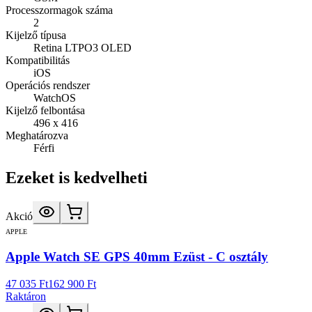
Processzormagok száma
2
Kijelző típusa
Retina LTPO3 OLED
Kompatibilitás
iOS
Operációs rendszer
WatchOS
Kijelző felbontása
496 x 416
Meghatározva
Férfi
Ezeket is kedvelheti
Akció
APPLE
Apple Watch SE GPS 40mm Ezüst - C osztály
47 035 Ft
162 900 Ft
Raktáron