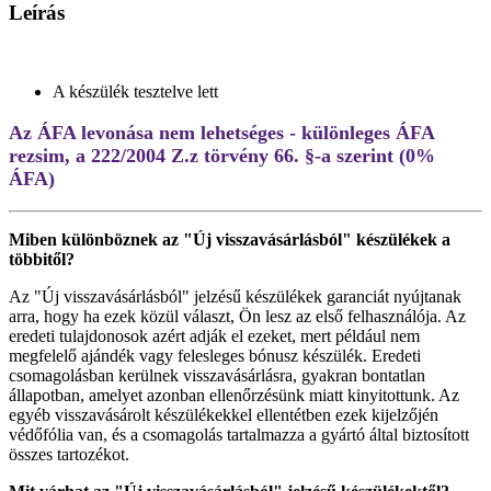
Leírás
A készülék tesztelve lett
Az ÁFA levonása nem lehetséges - különleges ÁFA
rezsim, a 222/2004 Z.z törvény 66. §-a szerint (0%
ÁFA)
Miben különböznek az "Új visszavásárlásból" készülékek a
többitől?
Az "Új visszavásárlásból" jelzésű készülékek garanciát nyújtanak
arra, hogy ha ezek közül választ, Ön lesz az első felhasználója. Az
eredeti tulajdonosok azért adják el ezeket, mert például nem
megfelelő ajándék vagy felesleges bónusz készülék. Eredeti
csomagolásban kerülnek visszavásárlásra, gyakran bontatlan
állapotban, amelyet azonban ellenőrzésünk miatt kinyitottunk. Az
egyéb visszavásárolt készülékekkel ellentétben ezek kijelzőjén
védőfólia van, és a csomagolás tartalmazza a gyártó által biztosított
összes tartozékot.