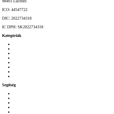
98401 Lučenec
ICO:
44547722
DIC:
2022734318
IC DPH:
SK2022734318
Kategóriák
Mobiltelefonok
Tokok és borítók
Üvegek és fóliák
Mobiltelefon-kiegeszitok
Játékok és Gaming
Zene és szórakozás
Okos
Tabletek
Segítség
GYIK a reklamáció kapcsán
Garancia és reklamáció
Általános szerződési feltételek
Bejelentkezés
Rendelések