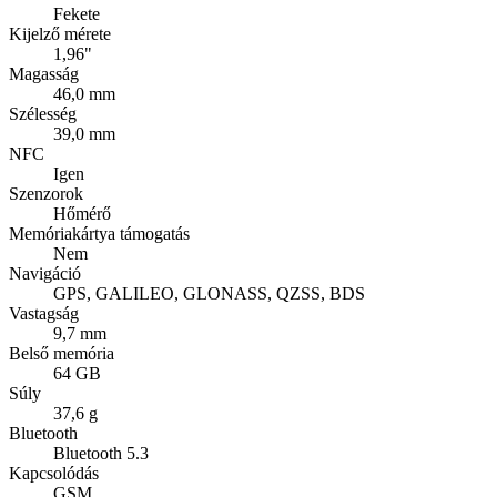
Fekete
Kijelző mérete
1,96"
Magasság
46,0 mm
Szélesség
39,0 mm
NFC
Igen
Szenzorok
Hőmérő
Memóriakártya támogatás
Nem
Navigáció
GPS, GALILEO, GLONASS, QZSS, BDS
Vastagság
9,7 mm
Belső memória
64 GB
Súly
37,6 g
Bluetooth
Bluetooth 5.3
Kapcsolódás
GSM