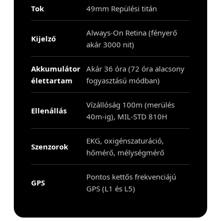
Tok
49mm Repülési titán
Always-On Retina (fényerő
Kijelző
akár 3000 nit)
Akkumulátor
Akár 36 óra (72 óra alacsony
élettartam
fogyasztású módban)
Vízállóság 100m (merülés
Ellenállás
40m-ig), MIL-STD 810H
EKG, oxigénszaturáció,
Szenzorok
hőmérő, mélységmérő
Pontos kettős frekvenciájú
GPS
GPS (L1 és L5)