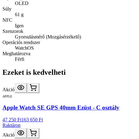
OLED
Súly
61 g
NFC
Igen
Szenzorok
Gyorsulásmérő (Mozgásérzékelő)
Operációs rendszer
WatchOS
Meghatározva
Férfi
Ezeket is kedvelheti
Akció
APPLE
Apple Watch SE GPS 40mm Ezüst - C osztály
47 250 Ft
163 650 Ft
Raktáron
Akció