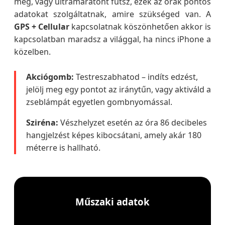
meg, vagy ultramaratont futsz, ezek az órák pontos
adatokat szolgáltatnak, amire szükséged van. A
GPS + Cellular
kapcsolatnak köszönhetően akkor is
kapcsolatban maradsz a világgal, ha nincs iPhone a
közelben.
Akciógomb:
Testreszabhatod – indíts edzést,
jelölj meg egy pontot az iránytűn, vagy aktiváld a
zseblámpát egyetlen gombnyomással.
Sziréna:
Vészhelyzet esetén az óra 86 decibeles
hangjelzést képes kibocsátani, amely akár 180
méterre is hallható.
Műszaki adatok