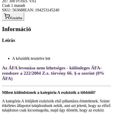
207 300 Ft
excl. VAT
Csak 1 maradt
SKU:
563688
EAN:
194253145240
Kosárba
Információ
Leírás
A készülék tesztelve lett
Az ÁFA levonása nem lehetséges - különleges ÁFA-
rendszer a 222/2004 Z.z. törvény 66. §-a szerint (0%
ÁFA)
Miben különböznek a kategória A eszközök a többitől?
A kategória A felújított eszközök első pillantásra érintetlenek. Szinte
tökéletes állapotot tulajdonítunk nekik, ami azt jelenti, hogy az előző
tulajdonos csak kicsomagolta, majd úgy döntött, hogy az eszköz