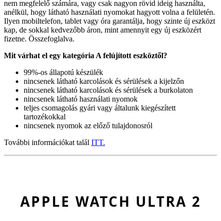
nem megfelelő számára, vagy csak nagyon rövid ideig használta,
anélkül, hogy látható használati nyomokat hagyott volna a felületén.
Ilyen mobiltelefon, tablet vagy óra garantálja, hogy szinte új eszközt
kap, de sokkal kedvezőbb áron, mint amennyit egy új eszközért
fizetne. Összefoglalva.
Mit várhat el egy kategória A felújított eszköztől?
99%-os állapotú készülék
nincsenek látható karcolások és sérülések a kijelzőn
nincsenek látható karcolások és sérülések a burkolaton
nincsenek látható használati nyomok
teljes csomagolás gyári vagy általunk kiegészített
tartozékokkal
nincsenek nyomok az előző tulajdonosról
További információkat talál
ITT.
APPLE WATCH ULTRA 2