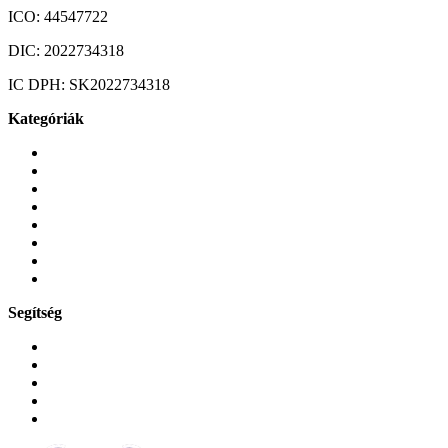
ICO:
44547722
DIC:
2022734318
IC DPH:
SK2022734318
Kategóriák
Mobiltelefonok
Tokok és borítók
Üvegek és fóliák
Mobiltelefon-kiegeszitok
Játékok és Gaming
Zene és szórakozás
Okos
Tabletek
Segítség
GYIK a reklamáció kapcsán
Garancia és reklamáció
Általános szerződési feltételek
Bejelentkezés
Rendelések