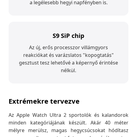
a legélesebb hegyi napfényben is.
S9 SiP chip
Az új, erős processzor villámgyors
reakciókat és varázslatos "kopogtatás"
gesztust tesz lehetővé a képernyő érintése
nélkül.
Extrémekre tervezve
Az Apple Watch Ultra 2 sportolók és kalandorok
minden kategóriájának készült. Akár 40 méter
mélyre merülsz, magas hegycsúcsokat hódítasz