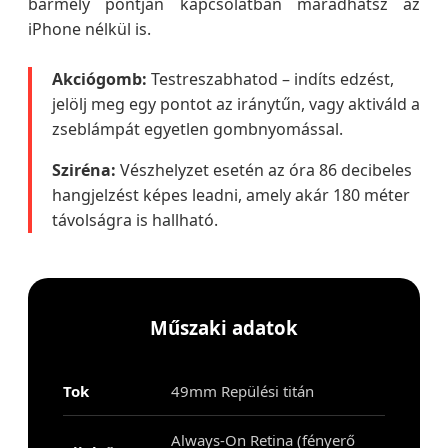
bármely pontján kapcsolatban maradhatsz az
iPhone nélkül is.
Akciógomb:
Testreszabhatod – indíts edzést,
jelölj meg egy pontot az iránytűn, vagy aktiváld a
zseblámpát egyetlen gombnyomással.
Sziréna:
Vészhelyzet esetén az óra 86 decibeles
hangjelzést képes leadni, amely akár 180 méter
távolságra is hallható.
Műszaki adatok
Tok
49mm Repülési titán
Always-On Retina (fényerő