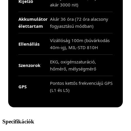
Kijelző
akár 3000 nit)
Akkumulátor
Akár 36 óra (72 óra alacsony
élettartam
fogyasztású módban)
Vízállóság 100m (búvárkodás
Ellenállás
40m-ig), MIL-STD 810H
EKG, oxigénszaturáció,
Szenzorok
hőmérő, mélységmérő
Pontos kettős frekvenciájú GPS
GPS
(L1 és L5)
Specifikációk