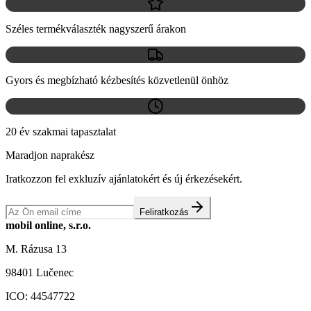
Széles termékválaszték nagyszerű árakon
Gyors és megbízható kézbesítés közvetlenül önhöz
20 év szakmai tapasztalat
Maradjon naprakész
Iratkozzon fel exkluzív ajánlatokért és új érkezésekért.
Feliratkozás
mobil online, s.r.o.
M. Rázusa 13
98401 Lučenec
ICO:
44547722