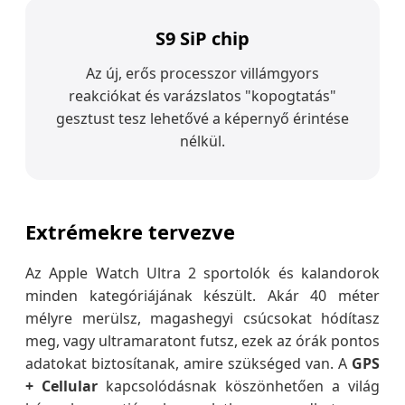
S9 SiP chip
Az új, erős processzor villámgyors
reakciókat és varázslatos "kopogtatás"
gesztust tesz lehetővé a képernyő érintése
nélkül.
Extrémekre tervezve
Az Apple Watch Ultra 2 sportolók és kalandorok
minden kategóriájának készült. Akár 40 méter
mélyre merülsz, magashegyi csúcsokat hódítasz
meg, vagy ultramaratont futsz, ezek az órák pontos
adatokat biztosítanak, amire szükséged van. A
GPS
+ Cellular
kapcsolódásnak köszönhetően a világ