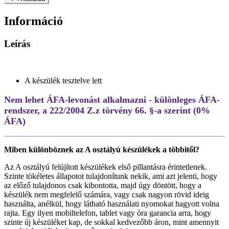
Információ
Leírás
A készülék tesztelve lett
Nem lehet ÁFA-levonást alkalmazni - különleges ÁFA-
rendszer, a 222/2004 Z.z törvény 66. §-a szerint (0%
ÁFA)
Miben különböznek az A osztályú készülékek a többitől?
Az A osztályú felújított készülékek első pillantásra érintetlenek.
Szinte tökéletes állapotot tulajdonítunk nekik, ami azt jelenti, hogy
az előző tulajdonos csak kibontotta, majd úgy döntött, hogy a
készülék nem megfelelő számára, vagy csak nagyon rövid ideig
használta, anélkül, hogy látható használati nyomokat hagyott volna
rajta. Egy ilyen mobiltelefon, tablet vagy óra garancia arra, hogy
szinte új készüléket kap, de sokkal kedvezőbb áron, mint amennyit