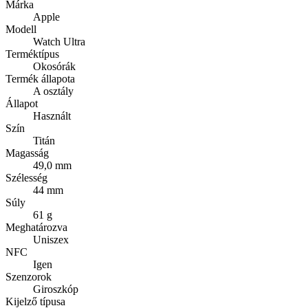
Márka
Apple
Modell
Watch Ultra
Terméktípus
Okosórák
Termék állapota
A osztály
Állapot
Használt
Szín
Titán
Magasság
49,0 mm
Szélesség
44 mm
Súly
61 g
Meghatározva
Uniszex
NFC
Igen
Szenzorok
Giroszkóp
Kijelző típusa