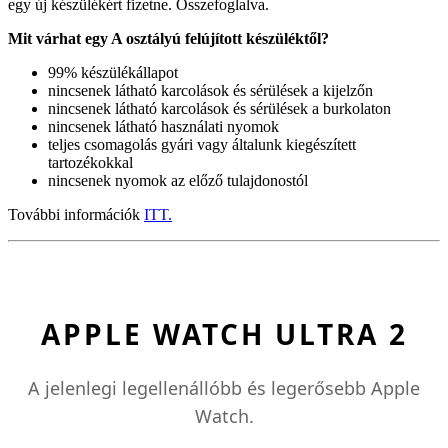
egy új készülékért fizetne. Összefoglalva.
Mit várhat egy A osztályú felújított készüléktől?
99% készülékállapot
nincsenek látható karcolások és sérülések a kijelzőn
nincsenek látható karcolások és sérülések a burkolaton
nincsenek látható használati nyomok
teljes csomagolás gyári vagy általunk kiegészített
tartozékokkal
nincsenek nyomok az előző tulajdonostól
További információk
ITT.
APPLE WATCH ULTRA 2
A jelenlegi legellenállóbb és legerősebb Apple
Watch.