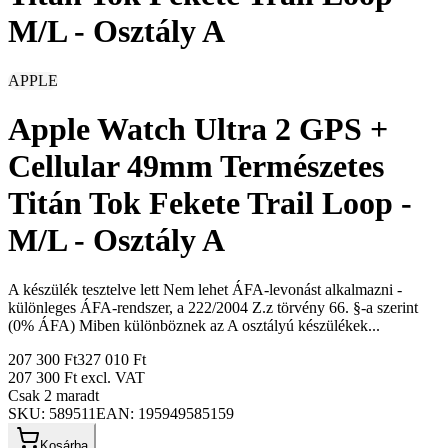
M/L - Osztály A
APPLE
Apple Watch Ultra 2 GPS +
Cellular 49mm Természetes
Titán Tok Fekete Trail Loop -
M/L - Osztály A
A készülék tesztelve lett Nem lehet ÁFA-levonást alkalmazni -
különleges ÁFA-rendszer, a 222/2004 Z.z törvény 66. §-a szerint
(0% ÁFA) Miben különböznek az A osztályú készülékek...
207 300 Ft
327 010 Ft
207 300 Ft
excl. VAT
Csak 2 maradt
SKU:
589511
EAN:
195949585159
Kosárba