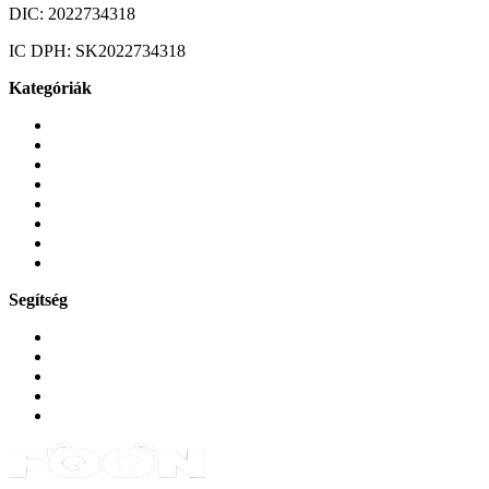
DIC:
2022734318
IC DPH:
SK2022734318
Kategóriák
Mobiltelefonok
Tokok és borítók
Üvegek és fóliák
Mobiltelefon-kiegeszitok
Játékok és Gaming
Zene és szórakozás
Okos
Tabletek
Segítség
GYIK a reklamáció kapcsán
Garancia és reklamáció
Általános szerződési feltételek
Bejelentkezés
Rendelések