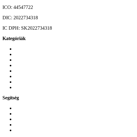
ICO:
44547722
DIC:
2022734318
IC DPH:
SK2022734318
Kategóriák
Mobiltelefonok
Tokok és borítók
Üvegek és fóliák
Mobiltelefon-kiegeszitok
Játékok és Gaming
Zene és szórakozás
Okos
Tabletek
Segítség
GYIK a reklamáció kapcsán
Garancia és reklamáció
Általános szerződési feltételek
Bejelentkezés
Rendelések