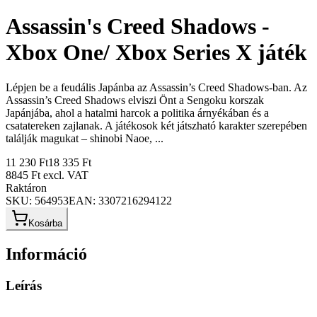
Assassin's Creed Shadows -
Xbox One/ Xbox Series X játék
Lépjen be a feudális Japánba az Assassin’s Creed Shadows-ban. Az
Assassin’s Creed Shadows elviszi Önt a Sengoku korszak
Japánjába, ahol a hatalmi harcok a politika árnyékában és a
csatatereken zajlanak. A játékosok két játszható karakter szerepében
találják magukat – shinobi Naoe, ...
11 230 Ft
18 335 Ft
8845 Ft
excl. VAT
Raktáron
SKU:
564953
EAN:
3307216294122
Kosárba
Információ
Leírás