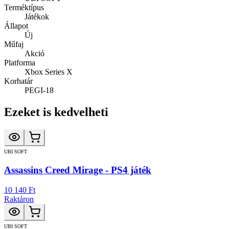
Terméktípus
Játékok
Állapot
Új
Műfaj
Akció
Platforma
Xbox Series X
Korhatár
PEGI-18
Ezeket is kedvelheti
UBI SOFT
Assassins Creed Mirage - PS4 játék
10 140 Ft
Raktáron
UBI SOFT