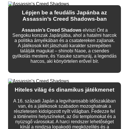
Lépjen be a feudális Japánba az
Assassin’s Creed Shadows-ban
Assassin’s Creed Shadows
elviszi Önt a
Sengoku korszak Japánjába, ahol a hatalmi harcok
a politika árnyékában és a csatatereken zajlanak.
A játékosok két játszható karakter szerepében
találják magukat – shinobi Naoe, a csendes
gyilkolás mestere, és Yasuke szamuráj, a legendás
harcos, aki könyörtelen erővel bír.
Hiteles világ és dinamikus játékmenet
A 16. századi Japán a legviharosabb időszakában
van, és a játékosok szabadon mozoghatnak a
részletesen kidolgozott nyílt világban. Fedezze fel
a történelmi helyszíneket, az ősi templomokat és a
nyüzsgő városokat. A harci rendszer lehetőséget
kínál a nindzsa lopakodó megközelítés és a