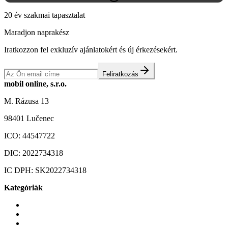
20 év szakmai tapasztalat
Maradjon naprakész
Iratkozzon fel exkluzív ajánlatokért és új érkezésekért.
Feliratkozás
mobil online, s.r.o.
M. Rázusa 13
98401 Lučenec
ICO:
44547722
DIC:
2022734318
IC DPH:
SK2022734318
Kategóriák
Mobiltelefonok
Tokok és borítók
Üvegek és fóliák