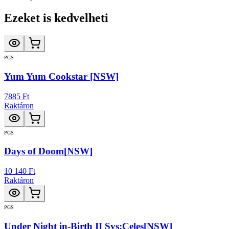
Ezeket is kedvelheti
PGS
Yum Yum Cookstar [NSW]
7885 Ft
Raktáron
PGS
Days of Doom[NSW]
10 140 Ft
Raktáron
PGS
Under Night in-Birth II Sys:Celes[NSW]