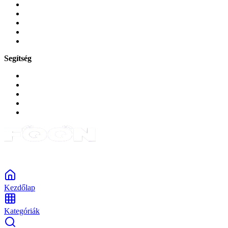
Mobiltelefon-kiegeszitok
Játékok és Gaming
Zene és szórakozás
Okos
Tabletek
Segítség
GYIK a reklamáció kapcsán
Garancia és reklamáció
Általános szerződési feltételek
Bejelentkezés
Rendelések
Powered by Monokaido
Kezdőlap
Kategóriák