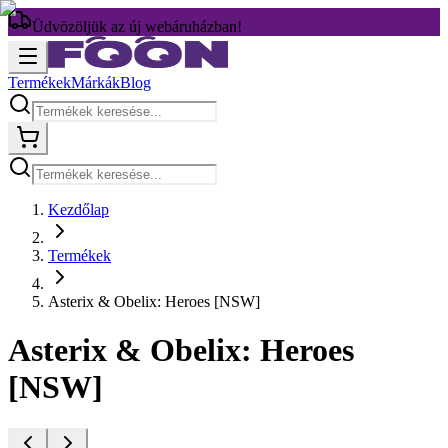
Üdvözöljük az új webáruházban!
Termékek
Márkák
Blog
Kezdőlap
Termékek
Asterix & Obelix: Heroes [NSW]
Asterix & Obelix: Heroes
[NSW]