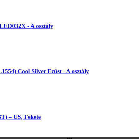
ED032X - A osztály
4) Cool Silver Ezüst - A osztály
) – US, Fekete