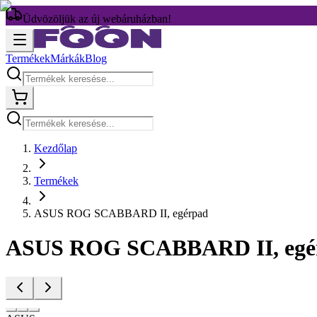
Üdvözöljük az új webáruházban!
Termékek
Márkák
Blog
Kezdőlap
Termékek
ASUS ROG SCABBARD II, egérpad
ASUS ROG SCABBARD II, egé