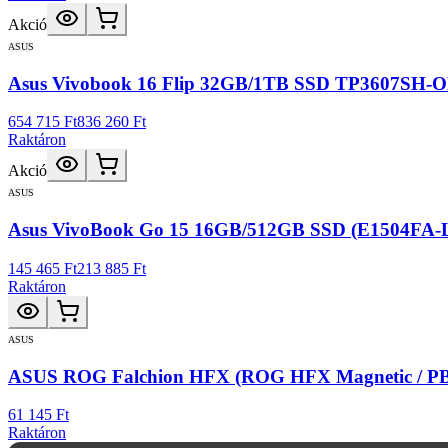
Akció
ASUS
Asus Vivobook 16 Flip 32GB/1TB SSD TP3607SH-OL
654 715 Ft
836 260 Ft
Raktáron
Akció
ASUS
Asus VivoBook Go 15 16GB/512GB SSD (E1504FA-L155
145 465 Ft
213 885 Ft
Raktáron
ASUS
ASUS ROG Falchion HFX (ROG HFX Magnetic / PBT
61 145 Ft
Raktáron