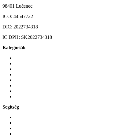
98401 Lučenec
ICO:
44547722
DIC:
2022734318
IC DPH:
SK2022734318
Kategóriák
Mobiltelefonok
Tokok és borítók
Üvegek és fóliák
Mobiltelefon-kiegeszitok
Játékok és Gaming
Zene és szórakozás
Okos
Tabletek
Segítség
GYIK a reklamáció kapcsán
Garancia és reklamáció
Általános szerződési feltételek
Bejelentkezés