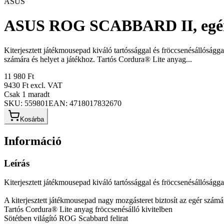
ASUS
ASUS ROG SCABBARD II, egé
Kiterjesztett játékmousepad kiváló tartóssággal és fröccsenésállósággal,
számára és helyet a játékhoz. Tartós Cordura® Lite anyag...
11 980 Ft
9430 Ft
excl. VAT
Csak 1 maradt
SKU:
559801
EAN:
4718017832670
Kosárba
Információ
Leírás
Kiterjesztett játékmousepad kiváló tartóssággal és fröccsenésállósággal,
A kiterjesztett játékmousepad nagy mozgásteret biztosít az egér számár
Tartós Cordura® Lite anyag fröccsenésálló kivitelben
Sötétben világító ROG Scabbard felirat