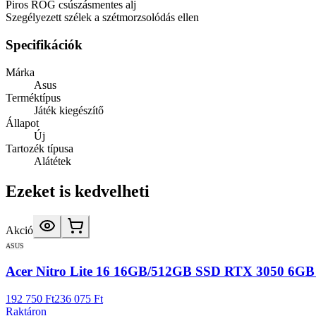
Piros ROG csúszásmentes alj
Szegélyezett szélek a szétmorzsolódás ellen
Specifikációk
Márka
Asus
Terméktípus
Játék kiegészítő
Állapot
Új
Tartozék típusa
Alátétek
Ezeket is kedvelheti
Akció
ASUS
Acer Nitro Lite 16 16GB/512GB SSD RTX 3050 6GB N
192 750 Ft
236 075 Ft
Raktáron